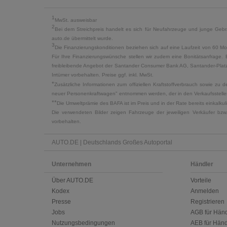
1
MwSt. ausweisbar
2
Bei dem Streichpreis handelt es sich für Neufahrzeuge und junge Gebra
auto.de übermittelt wurde.
3
Die Finanzierungskonditionen beziehen sich auf eine Laufzeit von 60 Mo
Für Ihre Finanzierungswünsche stellen wir zudem eine Bonitätsanfrage. 
freibleibende Angebot der Santander Consumer Bank AG, Santander-Platz 1
Irrtümer vorbehalten. Preise ggf. inkl. MwSt.
*
Zusätzliche Informationen zum offiziellen Kraftstoffverbrauch sowie z
neuer Personenkraftwagen" entnommen werden, der in den Verkaufsstellen
**
Die Umweltprämie des BAFA ist im Preis und in der Rate bereits einkalk
Die verwendeten Bilder zeigen Fahrzeuge der jeweiligen Verkäufer bzw
vorbehalten.
AUTO.DE | Deutschlands Großes Autoportal
Unternehmen
Händler
Über AUTO.DE
Vorteile
Kodex
Anmelden
Presse
Registrieren
Jobs
AGB für Händ
Nutzungsbedingungen
AEB für Händ