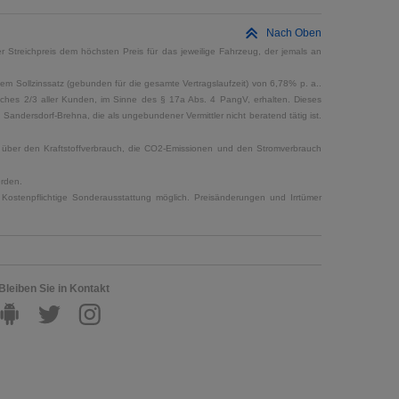
Nach Oben
 Streichpreis dem höchsten Preis für das jeweilige Fahrzeug, der jemals an
em Sollzinssatz (gebunden für die gesamte Vertragslaufzeit) von 6,78% p. a..
elches 2/3 aller Kunden, im Sinne des § 17a Abs. 4 PangV, erhalten. Dieses
ndersdorf-Brehna, die als ungebundener Vermittler nicht beratend tätig ist.
en über den Kraftstoffverbrauch, die CO2-Emissionen und den Stromverbrauch
erden.
Kostenpflichtige Sonderausstattung möglich. Preisänderungen und Irrtümer
Bleiben Sie in Kontakt