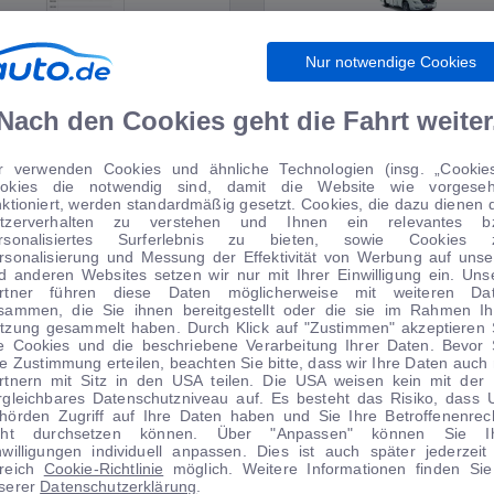
Nur notwendige Cookies
WIRTSCHAFT
WOHNMOBILE
Nach den Cookies geht die Fahrt weiter
r verwenden Cookies und ähnliche Technologien (insg. „Cookies
okies die notwendig sind, damit die Website wie vorgese
TIPPS VOM AUTOMARKT
nktioniert, werden standardmäßig gesetzt. Cookies, die dazu dienen 
tzerverhalten zu verstehen und Ihnen ein relevantes b
rsonalisiertes Surferlebnis zu bieten, sowie Cookies 
rsonalisierung und Messung der Effektivität von Werbung auf unse
d anderen Websites setzen wir nur mit Ihrer Einwilligung ein. Uns
rtner führen diese Daten möglicherweise mit weiteren Da
sammen, die Sie ihnen bereitgestellt oder die sie im Rahmen Ih
 Anzahlung
tzung gesammelt haben. Durch Klick auf "Zustimmen" akzeptieren 
le Cookies und die beschriebene Verarbeitung Ihrer Daten. Bevor 
Angebot
re Zustimmung erteilen, beachten Sie bitte, dass wir Ihre Daten auch 
rtnern mit Sitz in den USA teilen. Die USA weisen kein mit der
rgleichbares Datenschutzniveau auf. Es besteht das Risiko, dass 
hörden Zugriff auf Ihre Daten haben und Sie Ihre Betroffenenrec
cht durchsetzen können. Über "Anpassen" können Sie I
nwilligungen individuell anpassen. Dies ist auch später jederzeit
1
|
19
1
|
11
reich
Cookie-Richtlinie
möglich. Weitere Informationen finden Sie
serer
Datenschutzerklärung
.