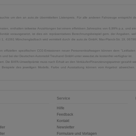
uchte um den an auto.de übermittelten Listenpreis. Für alle anderen Fahrzeuge entspricht der
naten, enthalten teilweise Anzahlungen bei einem effektiven Jahreszins von 6,99% p.a. und ein
Bonität vorausgesetzt, ist dies ein repräsentatives Berechnungsbeispiel gem. der Angaben, w
, 41061 Mönchengladbach wird vermittelt durch die auto.de GmbH, Max-Planck-Str. 19, 06796 Sa
u den offiziellen spezifischen CO2-Emissionen neuer Personenkraftwagen können dem "Leitfad
 und bei der Deutschen Automobil Treuhand GmbH unter www.dat.de kostenfrei verfügbar ist.
uliert. Die BAFA-Umweltprämie muss nach Erhalt an den Verkäufer/Finanzierungspartner gezahlt w
. Beispiele des jeweiligen Modells. Farbe und Ausstattung können vom Angebot abweichen. 
Service
Hilfe
Feedback
Kontakt
ler
Newsletter
ler
Formulare und Vorlagen