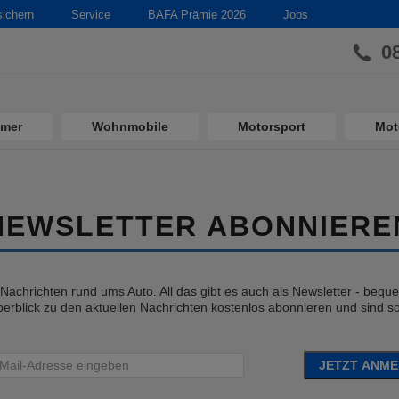
sichern
Service
BAFA Prämie 2026
Jobs
0
imer
Wohnmobile
Motorsport
Mot
NEWSLETTER ABONNIERE
e Nachrichten rund ums Auto. All das gibt es auch als Newsletter - bequem
erblick zu den aktuellen Nachrichten kostenlos abonnieren und sind so 
JETZT ANM