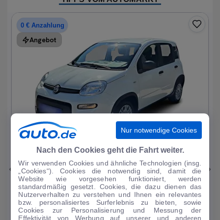
0 € Anzahlung
Angebot
Nur notwendige Cookies
1
|
15
Nach den Cookies geht die Fahrt weiter.
Wir verwenden Cookies und ähnliche Technologien (insg.
Fiat
Panda
„Cookies“). Cookies die notwendig sind, damit die
Website wie vorgesehen funktioniert, werden
1.0 Mild Hybrid Base neuwertig
standardmäßig gesetzt. Cookies, die dazu dienen das
Nutzerverhalten zu verstehen und Ihnen ein relevantes
1.214 km
·
05/2024
·
·
Benzin
·
Manuell
bzw. personalisiertes Surferlebnis zu bieten, sowie
Cookies zur Personalisierung und Messung der
Finanzierung
Kaufen
Effektivität von Werbung auf unserer und anderen