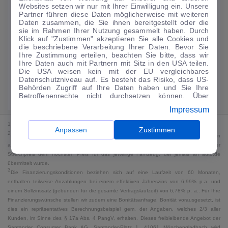
Websites setzen wir nur mit Ihrer Einwilligung ein. Unsere
122
€
Partner führen diese Daten möglicherweise mit weiteren
Daten zusammen, die Sie ihnen bereitgestellt oder die
Guter Preis
4
sie im Rahmen Ihrer Nutzung gesammelt haben. Durch
/mtl.
Klick auf "Zustimmen" akzeptieren Sie alle Cookies und
die beschriebene Verarbeitung Ihrer Daten. Bevor Sie
·
·
Finanzierungs-Details
0 € Anzahlung
60 Monate
Ihre Zustimmung erteilen, beachten Sie bitte, dass wir
Ihre Daten auch mit Partnern mit Sitz in den USA teilen.
Die USA weisen kein mit der EU vergleichbares
Angebot anfragen
Rate anpassen
Datenschutzniveau auf. Es besteht das Risiko, dass US-
Behörden Zugriff auf Ihre Daten haben und Sie Ihre
Kraftstoffverbrauch komb. 6,3 l/100 km · CO₂-Emissionen komb. 145 g/km
Betroffenenrechte nicht durchsetzen können. Über
· CO₂-Klasse E · WLTP*
"Anpassen" können Sie Ihre Einwilligungen individuell
Impressum
anpassen. Dies ist auch später jederzeit im Bereich
Cookie-Richtlinie
möglich. Weitere Informationen finden
1
MwSt. ausweisbar
Sie in unserer
Datenschutzerklärung
.
Anpassen
Zustimmen
2
Bei dem Streichpreis handelt es sich für Neufahrzeuge und junge Gebrauchte um den
an auto.de übermittelten Listenpreis. Für alle anderen Fahrzeuge entspricht der
Streichpreis dem höchsten Preis für das jeweilige Fahrzeug, der jemals an auto.de
übermittelt wurde.
3
Die Finanzierungskonditionen beziehen sich auf eine Laufzeit von 60 Monaten,
enthalten teilweise Anzahlungen bei einem effektiven Jahreszins von 6,99% p.a. und
einem Sollzinssatz (gebunden für die gesamte Vertragslaufzeit) von 6,78% p. a.. Für Ihre
Finanzierungswünsche stellen wir zudem eine Bonitätsanfrage. Bonität vorausgesetzt, ist
dies ein repräsentatives Berechnungsbeispiel gem. der Angaben, welches 2/3 aller
Kunden, im Sinne des § 17a Abs. 4 PangV, erhalten. Dieses freibleibende Angebot der
Santander Consumer Bank AG, Santander-Platz 1, 41061 Mönchengladbach wird