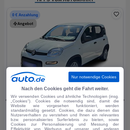
0 € Anzahlung
Angebot
Nur notwendige Cookies
1
|
15
Nach den Cookies geht die Fahrt weiter.
Wir verwenden Cookies und ähnliche Technologien (insg.
Fiat
Panda
„Cookies“). Cookies die notwendig sind, damit die
Website wie vorgesehen funktioniert, werden
1.0 Mild Hybrid Base neuwertig
standardmäßig gesetzt. Cookies, die dazu dienen das
Nutzerverhalten zu verstehen und Ihnen ein relevantes
1.214 km
·
05/2024
·
·
Benzin
·
Manuell
bzw. personalisiertes Surferlebnis zu bieten, sowie
Cookies zur Personalisierung und Messung der
Finanzierung
Kaufen
Effektivität von Werbung auf unserer und anderen