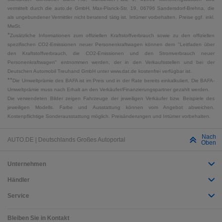
vermittelt durch die auto.de GmbH, Max-Planck-Str. 19, 06796 Sandersdorf-Brehna, die
als ungebundener Vermittler nicht beratend tätig ist. Irrtümer vorbehalten. Preise ggf. inkl.
MwSt.
*
Zusätzliche Informationen zum offiziellen Kraftstoffverbrauch sowie zu den offiziellen
spezifischen CO2-Emissionen neuer Personenkraftwagen können dem "Leitfaden über
den Kraftstoffverbrauch, die CO2-Emissionen und den Stromverbrauch neuer
Personenkraftwagen" entnommen werden, der in den Verkaufsstellen und bei der
Deutschen Automobil Treuhand GmbH unter www.dat.de kostenfrei verfügbar ist.
**
Die Umweltprämie des BAFA ist im Preis und in der Rate bereits einkalkuliert. Die BAFA-
Umweltprämie muss nach Erhalt an den Verkäufer/Finanzierungspartner gezahlt werden.
Die verwendeten Bilder zeigen Fahrzeuge der jeweiligen Verkäufer bzw. Beispiele des
jeweiligen Modells. Farbe und Ausstattung können vom Angebot abweichen.
Kostenpflichtige Sonderausstattung möglich. Preisänderungen und Irrtümer vorbehalten.
Nach
AUTO.DE | Deutschlands Großes Autoportal
Oben
Unternehmen
Händler
Service
Bleiben Sie in Kontakt