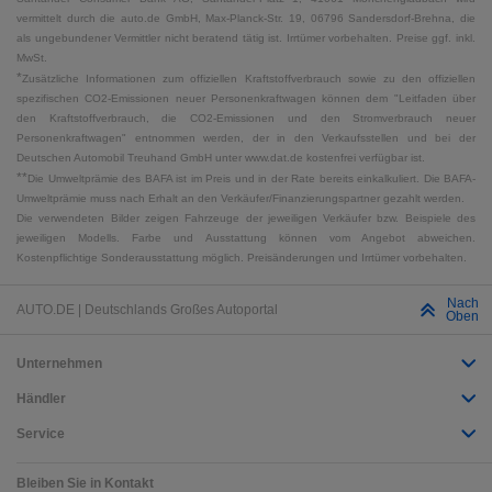
vermittelt durch die auto.de GmbH, Max-Planck-Str. 19, 06796 Sandersdorf-Brehna, die
als ungebundener Vermittler nicht beratend tätig ist. Irrtümer vorbehalten. Preise ggf. inkl.
MwSt.
*
Zusätzliche Informationen zum offiziellen Kraftstoffverbrauch sowie zu den offiziellen
spezifischen CO2-Emissionen neuer Personenkraftwagen können dem "Leitfaden über
den Kraftstoffverbrauch, die CO2-Emissionen und den Stromverbrauch neuer
Personenkraftwagen" entnommen werden, der in den Verkaufsstellen und bei der
Deutschen Automobil Treuhand GmbH unter www.dat.de kostenfrei verfügbar ist.
**
Die Umweltprämie des BAFA ist im Preis und in der Rate bereits einkalkuliert. Die BAFA-
Umweltprämie muss nach Erhalt an den Verkäufer/Finanzierungspartner gezahlt werden.
Die verwendeten Bilder zeigen Fahrzeuge der jeweiligen Verkäufer bzw. Beispiele des
jeweiligen Modells. Farbe und Ausstattung können vom Angebot abweichen.
Kostenpflichtige Sonderausstattung möglich. Preisänderungen und Irrtümer vorbehalten.
Nach
AUTO.DE | Deutschlands Großes Autoportal
Oben
Unternehmen
Händler
Service
Bleiben Sie in Kontakt