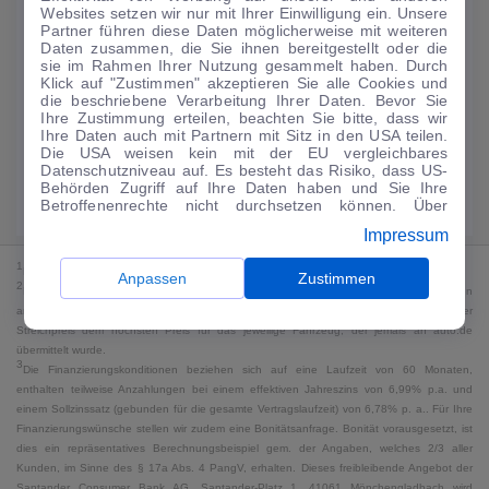
Websites setzen wir nur mit Ihrer Einwilligung ein. Unsere
188
€
Partner führen diese Daten möglicherweise mit weiteren
Daten zusammen, die Sie ihnen bereitgestellt oder die
Guter Preis
4
sie im Rahmen Ihrer Nutzung gesammelt haben. Durch
/mtl.
Klick auf "Zustimmen" akzeptieren Sie alle Cookies und
die beschriebene Verarbeitung Ihrer Daten. Bevor Sie
·
·
Finanzierungs-Details
0 € Anzahlung
60 Monate
Ihre Zustimmung erteilen, beachten Sie bitte, dass wir
Ihre Daten auch mit Partnern mit Sitz in den USA teilen.
Die USA weisen kein mit der EU vergleichbares
Angebot anfragen
Rate anpassen
Datenschutzniveau auf. Es besteht das Risiko, dass US-
Behörden Zugriff auf Ihre Daten haben und Sie Ihre
Kraftstoffverbrauch komb. 18 l/100 km · CO₂-Emissionen komb. 0 g/km ·
Betroffenenrechte nicht durchsetzen können. Über
CO₂-Klasse G · WLTP*
"Anpassen" können Sie Ihre Einwilligungen individuell
Impressum
anpassen. Dies ist auch später jederzeit im Bereich
Cookie-Richtlinie
möglich. Weitere Informationen finden
1
MwSt. ausweisbar
Sie in unserer
Datenschutzerklärung
.
Anpassen
Zustimmen
2
Bei dem Streichpreis handelt es sich für Neufahrzeuge und junge Gebrauchte um den
an auto.de übermittelten Listenpreis. Für alle anderen Fahrzeuge entspricht der
Streichpreis dem höchsten Preis für das jeweilige Fahrzeug, der jemals an auto.de
übermittelt wurde.
3
Die Finanzierungskonditionen beziehen sich auf eine Laufzeit von 60 Monaten,
enthalten teilweise Anzahlungen bei einem effektiven Jahreszins von 6,99% p.a. und
einem Sollzinssatz (gebunden für die gesamte Vertragslaufzeit) von 6,78% p. a.. Für Ihre
Finanzierungswünsche stellen wir zudem eine Bonitätsanfrage. Bonität vorausgesetzt, ist
dies ein repräsentatives Berechnungsbeispiel gem. der Angaben, welches 2/3 aller
Kunden, im Sinne des § 17a Abs. 4 PangV, erhalten. Dieses freibleibende Angebot der
Santander Consumer Bank AG, Santander-Platz 1, 41061 Mönchengladbach wird