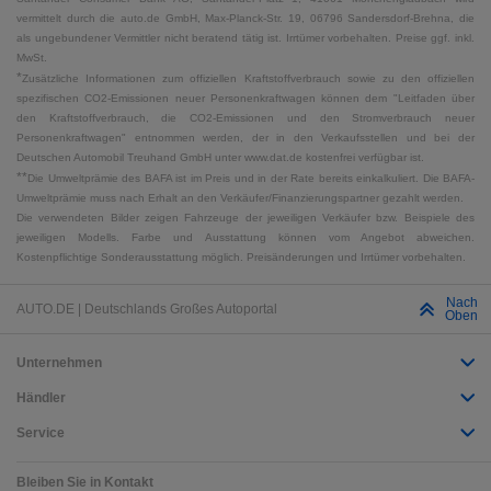
vermittelt durch die auto.de GmbH, Max-Planck-Str. 19, 06796 Sandersdorf-Brehna, die
als ungebundener Vermittler nicht beratend tätig ist. Irrtümer vorbehalten. Preise ggf. inkl.
MwSt.
*
Zusätzliche Informationen zum offiziellen Kraftstoffverbrauch sowie zu den offiziellen
spezifischen CO2-Emissionen neuer Personenkraftwagen können dem "Leitfaden über
den Kraftstoffverbrauch, die CO2-Emissionen und den Stromverbrauch neuer
Personenkraftwagen" entnommen werden, der in den Verkaufsstellen und bei der
Deutschen Automobil Treuhand GmbH unter www.dat.de kostenfrei verfügbar ist.
**
Die Umweltprämie des BAFA ist im Preis und in der Rate bereits einkalkuliert. Die BAFA-
Umweltprämie muss nach Erhalt an den Verkäufer/Finanzierungspartner gezahlt werden.
Die verwendeten Bilder zeigen Fahrzeuge der jeweiligen Verkäufer bzw. Beispiele des
jeweiligen Modells. Farbe und Ausstattung können vom Angebot abweichen.
Kostenpflichtige Sonderausstattung möglich. Preisänderungen und Irrtümer vorbehalten.
Nach
AUTO.DE | Deutschlands Großes Autoportal
Oben
Unternehmen
Händler
Service
Bleiben Sie in Kontakt