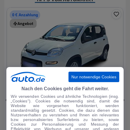
0 € Anzahlung
Angebot
Nur notwendige Cookies
1
|
15
Nach den Cookies geht die Fahrt weiter.
Wir verwenden Cookies und ähnliche Technologien (insg.
Fiat
Panda
„Cookies“). Cookies die notwendig sind, damit die
Website wie vorgesehen funktioniert, werden
1.0 Mild Hybrid Base neuwertig
standardmäßig gesetzt. Cookies, die dazu dienen das
Nutzerverhalten zu verstehen und Ihnen ein relevantes
1.214 km
·
05/2024
·
·
Benzin
·
Manuell
bzw. personalisiertes Surferlebnis zu bieten, sowie
Cookies zur Personalisierung und Messung der
Finanzierung
Kaufen
Effektivität von Werbung auf unserer und anderen