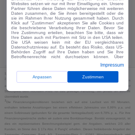
Websites setzen wir nur mit Ihrer Einwilligung ein. Unsere
122
€
Partner führen diese Daten möglicherweise mit weiteren
Daten zusammen, die Sie ihnen bereitgestellt oder die
Guter Preis
4
sie im Rahmen Ihrer Nutzung gesammelt haben. Durch
/mtl.
Klick auf "Zustimmen" akzeptieren Sie alle Cookies und
die beschriebene Verarbeitung Ihrer Daten. Bevor Sie
·
·
Finanzierungs-Details
0 € Anzahlung
60 Monate
Ihre Zustimmung erteilen, beachten Sie bitte, dass wir
Ihre Daten auch mit Partnern mit Sitz in den USA teilen.
Die USA weisen kein mit der EU vergleichbares
Angebot anfragen
Rate anpassen
Datenschutzniveau auf. Es besteht das Risiko, dass US-
Behörden Zugriff auf Ihre Daten haben und Sie Ihre
Kraftstoffverbrauch komb. 6,3 l/100 km · CO₂-Emissionen komb. 145 g/km
Betroffenenrechte nicht durchsetzen können. Über
· CO₂-Klasse E · WLTP*
"Anpassen" können Sie Ihre Einwilligungen individuell
Impressum
anpassen. Dies ist auch später jederzeit im Bereich
Cookie-Richtlinie
möglich. Weitere Informationen finden
1
MwSt. ausweisbar
Sie in unserer
Datenschutzerklärung
.
Anpassen
Zustimmen
2
Bei dem Streichpreis handelt es sich für Neufahrzeuge und junge Gebrauchte um den
an auto.de übermittelten Listenpreis. Für alle anderen Fahrzeuge entspricht der
Streichpreis dem höchsten Preis für das jeweilige Fahrzeug, der jemals an auto.de
übermittelt wurde.
3
Die Finanzierungskonditionen beziehen sich auf eine Laufzeit von 60 Monaten,
enthalten teilweise Anzahlungen bei einem effektiven Jahreszins von 6,99% p.a. und
einem Sollzinssatz (gebunden für die gesamte Vertragslaufzeit) von 6,78% p. a.. Für Ihre
Finanzierungswünsche stellen wir zudem eine Bonitätsanfrage. Bonität vorausgesetzt, ist
dies ein repräsentatives Berechnungsbeispiel gem. der Angaben, welches 2/3 aller
Kunden, im Sinne des § 17a Abs. 4 PangV, erhalten. Dieses freibleibende Angebot der
Santander Consumer Bank AG, Santander-Platz 1, 41061 Mönchengladbach wird