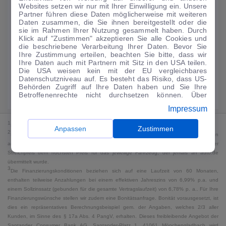
Websites setzen wir nur mit Ihrer Einwilligung ein. Unsere
224
€
Partner führen diese Daten möglicherweise mit weiteren
Daten zusammen, die Sie ihnen bereitgestellt oder die
Guter Preis
4
sie im Rahmen Ihrer Nutzung gesammelt haben. Durch
/mtl.
Klick auf "Zustimmen" akzeptieren Sie alle Cookies und
die beschriebene Verarbeitung Ihrer Daten. Bevor Sie
·
·
Finanzierungs-Details
0 € Anzahlung
60 Monate
Ihre Zustimmung erteilen, beachten Sie bitte, dass wir
Ihre Daten auch mit Partnern mit Sitz in den USA teilen.
Die USA weisen kein mit der EU vergleichbares
Angebot anfragen
Rate anpassen
Datenschutzniveau auf. Es besteht das Risiko, dass US-
Behörden Zugriff auf Ihre Daten haben und Sie Ihre
49,9 kWh/100 km
+ 19,9 l/100 km (gew., komb.) · 19,9 l/100 km (entl.) ·
Betroffenenrechte nicht durchsetzen können. Über
CO₂ 499 g/km · Klasse G (gew.) / G (entl.)*
"Anpassen" können Sie Ihre Einwilligungen individuell
Impressum
anpassen. Dies ist auch später jederzeit im Bereich
Cookie-Richtlinie
möglich. Weitere Informationen finden
1
MwSt. ausweisbar
Sie in unserer
Datenschutzerklärung
.
Anpassen
Zustimmen
2
Bei dem Streichpreis handelt es sich für Neufahrzeuge und junge Gebrauchte um den
an auto.de übermittelten Listenpreis. Für alle anderen Fahrzeuge entspricht der
Streichpreis dem höchsten Preis für das jeweilige Fahrzeug, der jemals an auto.de
übermittelt wurde.
3
Die Finanzierungskonditionen beziehen sich auf eine Laufzeit von 60 Monaten,
enthalten teilweise Anzahlungen bei einem effektiven Jahreszins von 6,99% p.a. und
einem Sollzinssatz (gebunden für die gesamte Vertragslaufzeit) von 6,78% p. a.. Für Ihre
Finanzierungswünsche stellen wir zudem eine Bonitätsanfrage. Bonität vorausgesetzt, ist
dies ein repräsentatives Berechnungsbeispiel gem. der Angaben, welches 2/3 aller
Kunden, im Sinne des § 17a Abs. 4 PangV, erhalten. Dieses freibleibende Angebot der
Santander Consumer Bank AG, Santander-Platz 1, 41061 Mönchengladbach wird