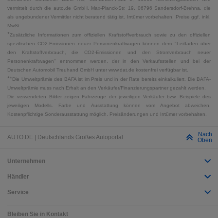
vermittelt durch die auto.de GmbH, Max-Planck-Str. 19, 06796 Sandersdorf-Brehna, die
als ungebundener Vermittler nicht beratend tätig ist. Irrtümer vorbehalten. Preise ggf. inkl.
MwSt.
*
Zusätzliche Informationen zum offiziellen Kraftstoffverbrauch sowie zu den offiziellen
spezifischen CO2-Emissionen neuer Personenkraftwagen können dem "Leitfaden über
den Kraftstoffverbrauch, die CO2-Emissionen und den Stromverbrauch neuer
Personenkraftwagen" entnommen werden, der in den Verkaufsstellen und bei der
Deutschen Automobil Treuhand GmbH unter www.dat.de kostenfrei verfügbar ist.
**
Die Umweltprämie des BAFA ist im Preis und in der Rate bereits einkalkuliert. Die BAFA-
Umweltprämie muss nach Erhalt an den Verkäufer/Finanzierungspartner gezahlt werden.
Die verwendeten Bilder zeigen Fahrzeuge der jeweiligen Verkäufer bzw. Beispiele des
jeweiligen Modells. Farbe und Ausstattung können vom Angebot abweichen.
Kostenpflichtige Sonderausstattung möglich. Preisänderungen und Irrtümer vorbehalten.
Nach
AUTO.DE | Deutschlands Großes Autoportal
Oben
Unternehmen
Händler
Service
Bleiben Sie in Kontakt