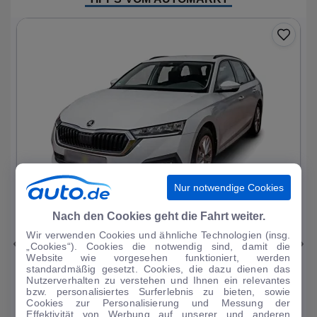
Nur notwendige Cookies
1
|
11
Nach den Cookies geht die Fahrt weiter.
Wir verwenden Cookies und ähnliche Technologien (insg.
Skoda
Octavia
„Cookies“). Cookies die notwendig sind, damit die
Website wie vorgesehen funktioniert, werden
Ambition PHEV
standardmäßig gesetzt. Cookies, die dazu dienen das
Nutzerverhalten zu verstehen und Ihnen ein relevantes
51.093 km
·
03/2023
·
·
Hybrid
·
Automatik
bzw. personalisiertes Surferlebnis zu bieten, sowie
Cookies zur Personalisierung und Messung der
Finanzierung
Kaufen
Effektivität von Werbung auf unserer und anderen