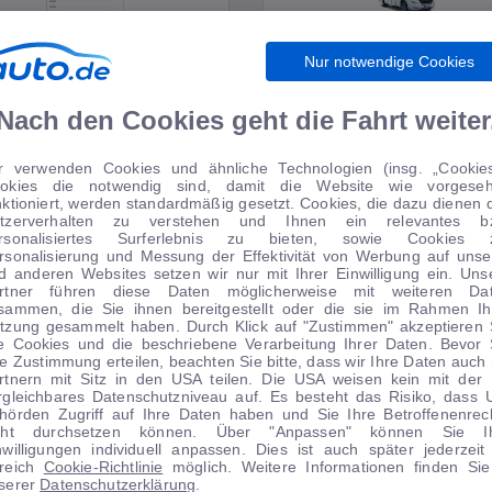
Nur notwendige Cookies
WIRTSCHAFT
WOHNMOBILE
Nach den Cookies geht die Fahrt weiter
r verwenden Cookies und ähnliche Technologien (insg. „Cookies
okies die notwendig sind, damit die Website wie vorgese
TIPPS VOM AUTOMARKT
nktioniert, werden standardmäßig gesetzt. Cookies, die dazu dienen 
tzerverhalten zu verstehen und Ihnen ein relevantes b
rsonalisiertes Surferlebnis zu bieten, sowie Cookies 
rsonalisierung und Messung der Effektivität von Werbung auf unse
d anderen Websites setzen wir nur mit Ihrer Einwilligung ein. Uns
rtner führen diese Daten möglicherweise mit weiteren Da
sammen, die Sie ihnen bereitgestellt oder die sie im Rahmen Ih
 Anzahlung
0 € Anzahlung
tzung gesammelt haben. Durch Klick auf "Zustimmen" akzeptieren 
le Cookies und die beschriebene Verarbeitung Ihrer Daten. Bevor 
Angebot
Angebot
re Zustimmung erteilen, beachten Sie bitte, dass wir Ihre Daten auch 
rtnern mit Sitz in den USA teilen. Die USA weisen kein mit der
rgleichbares Datenschutzniveau auf. Es besteht das Risiko, dass 
hörden Zugriff auf Ihre Daten haben und Sie Ihre Betroffenenrec
cht durchsetzen können. Über "Anpassen" können Sie I
nwilligungen individuell anpassen. Dies ist auch später jederzeit
1
|
15
1
|
15
reich
Cookie-Richtlinie
möglich. Weitere Informationen finden Sie
serer
Datenschutzerklärung
.