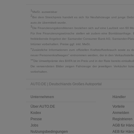
1
MwSt. ausweisbar
2
Bei dem Streichpreis handelt es sich für Neufahrzeuge und junge Gebra
auto.de übermittelt wurde.
3
Die Finanzierungskonditionen beziehen sich auf eine Laufzeit von 60 Mo
Für Ihre Finanzierungswünsche stellen wir zudem eine Bonitätsanfrage. 
freibleibende Angebot der Santander Consumer Bank AG, Santander-Platz 1
Irrtümer vorbehalten. Preise ggf. inkl. MwSt.
*
Zusätzliche Informationen zum offiziellen Kraftstoffverbrauch sowie z
neuer Personenkraftwagen" entnommen werden, der in den Verkaufsstellen
**
Die Umweltprämie des BAFA ist im Preis und in der Rate bereits einkalk
Die verwendeten Bilder zeigen Fahrzeuge der jeweiligen Verkäufer bzw
vorbehalten.
AUTO.DE | Deutschlands Großes Autoportal
Unternehmen
Händler
Über AUTO.DE
Vorteile
Kodex
Anmelden
Presse
Registrieren
Jobs
AGB für Händ
Nutzungsbedingungen
AEB für Händ