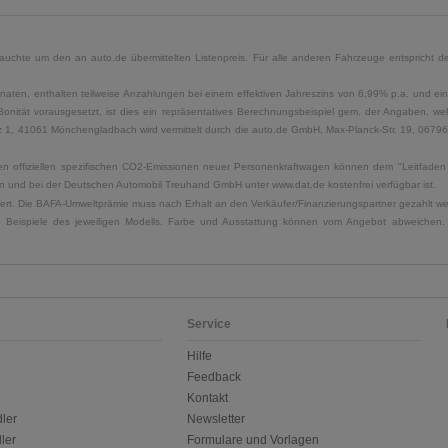
uchte um den an auto.de übermittelten Listenpreis. Für alle anderen Fahrzeuge entspricht der
naten, enthalten teilweise Anzahlungen bei einem effektiven Jahreszins von 6,99% p.a. und ein
Bonität vorausgesetzt, ist dies ein repräsentatives Berechnungsbeispiel gem. der Angaben, w
, 41061 Mönchengladbach wird vermittelt durch die auto.de GmbH, Max-Planck-Str. 19, 06796 Sa
u den offiziellen spezifischen CO2-Emissionen neuer Personenkraftwagen können dem "Leitfad
 und bei der Deutschen Automobil Treuhand GmbH unter www.dat.de kostenfrei verfügbar ist.
uliert. Die BAFA-Umweltprämie muss nach Erhalt an den Verkäufer/Finanzierungspartner gezahlt w
. Beispiele des jeweiligen Modells. Farbe und Ausstattung können vom Angebot abweichen. 
Service
Hilfe
Feedback
Kontakt
ler
Newsletter
ler
Formulare und Vorlagen