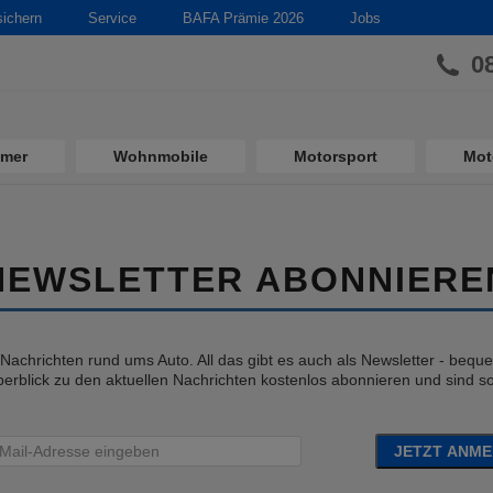
sichern
Service
BAFA Prämie 2026
Jobs
0
imer
Wohnmobile
Motorsport
Mot
NEWSLETTER ABONNIERE
e Nachrichten rund ums Auto. All das gibt es auch als Newsletter - bequem
erblick zu den aktuellen Nachrichten kostenlos abonnieren und sind so 
JETZT ANM