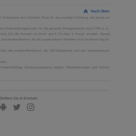
Nach Oben
 Streichpreis dem höchsten Preis für das jeweilige Fahrzeug, der jemals an
em Sollzinssatz (gebunden für die gesamte Vertragslaufzeit) von 6,78% p. a..
elches 2/3 aller Kunden, im Sinne des § 17a Abs. 4 PangV, erhalten. Dieses
ndersdorf-Brehna, die als ungebundener Vermittler nicht beratend tätig ist.
en über den Kraftstoffverbrauch, die CO2-Emissionen und den Stromverbrauch
erden.
Kostenpflichtige Sonderausstattung möglich. Preisänderungen und Irrtümer
Bleiben Sie in Kontakt