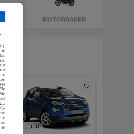
MOTORRÄDER
.
“).
hen
das
zw.
zur
rer
ere
ten
rer
0 € Anzahlung
Sie
Sie
Angebot
mit
 EU
US-
hte
hre
 im
1
|
13
1
|
14
 in