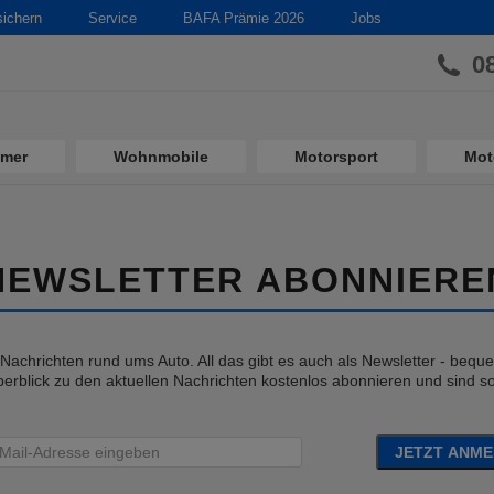
sichern
Service
BAFA Prämie 2026
Jobs
0
imer
Wohnmobile
Motorsport
Mot
NEWSLETTER ABONNIERE
e Nachrichten rund ums Auto. All das gibt es auch als Newsletter - bequem
erblick zu den aktuellen Nachrichten kostenlos abonnieren und sind so 
JETZT ANM