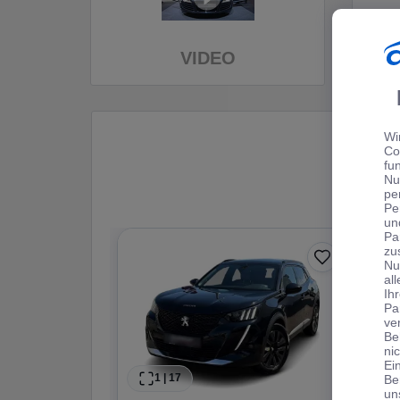
VIDEO
Wi
Co
fu
Nu
pe
Pe
un
Pa
zu
Nu
al
Ih
Pa
ve
Be
ni
Ei
1
|
17
Be
un