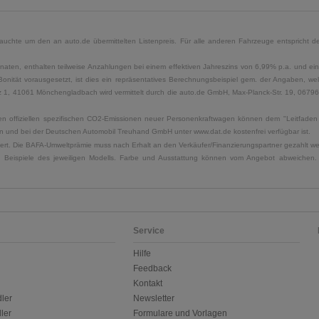
uchte um den an auto.de übermittelten Listenpreis. Für alle anderen Fahrzeuge entspricht der
naten, enthalten teilweise Anzahlungen bei einem effektiven Jahreszins von 6,99% p.a. und ein
Bonität vorausgesetzt, ist dies ein repräsentatives Berechnungsbeispiel gem. der Angaben, w
, 41061 Mönchengladbach wird vermittelt durch die auto.de GmbH, Max-Planck-Str. 19, 06796 Sa
u den offiziellen spezifischen CO2-Emissionen neuer Personenkraftwagen können dem "Leitfad
 und bei der Deutschen Automobil Treuhand GmbH unter www.dat.de kostenfrei verfügbar ist.
uliert. Die BAFA-Umweltprämie muss nach Erhalt an den Verkäufer/Finanzierungspartner gezahlt w
. Beispiele des jeweiligen Modells. Farbe und Ausstattung können vom Angebot abweichen. 
Service
Hilfe
Feedback
Kontakt
ler
Newsletter
ler
Formulare und Vorlagen