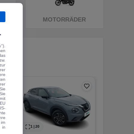
MOTORRÄDER
.
“).
hen
das
zw.
zur
rer
ere
ten
rer
0 € Anzahlung
Sie
Sie
Angebot
mit
 EU
US-
hte
hre
 im
1
|
20
1
|
19
 in