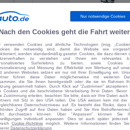
Nur notwendige Cookies
WIRTSCHAFT
WOHNMOBILE
Nach den Cookies geht die Fahrt weiter
r verwenden Cookies und ähnliche Technologien (insg. „Cookies
okies die notwendig sind, damit die Website wie vorgese
TIPPS VOM AUTOMARKT
nktioniert, werden standardmäßig gesetzt. Cookies, die dazu dienen 
tzerverhalten zu verstehen und Ihnen ein relevantes b
rsonalisiertes Surferlebnis zu bieten, sowie Cookies 
rsonalisierung und Messung der Effektivität von Werbung auf unse
d anderen Websites setzen wir nur mit Ihrer Einwilligung ein. Uns
rtner führen diese Daten möglicherweise mit weiteren Da
sammen, die Sie ihnen bereitgestellt oder die sie im Rahmen Ih
tzung gesammelt haben. Durch Klick auf "Zustimmen" akzeptieren 
le Cookies und die beschriebene Verarbeitung Ihrer Daten. Bevor 
re Zustimmung erteilen, beachten Sie bitte, dass wir Ihre Daten auch 
rtnern mit Sitz in den USA teilen. Die USA weisen kein mit der
rgleichbares Datenschutzniveau auf. Es besteht das Risiko, dass 
hörden Zugriff auf Ihre Daten haben und Sie Ihre Betroffenenrec
cht durchsetzen können. Über "Anpassen" können Sie I
nwilligungen individuell anpassen. Dies ist auch später jederzeit
1
|
13
1
|
25
reich
Cookie-Richtlinie
möglich. Weitere Informationen finden Sie
serer
Datenschutzerklärung
.