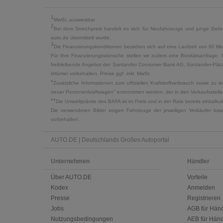
1
MwSt. ausweisbar
2
Bei dem Streichpreis handelt es sich für Neufahrzeuge und junge Gebra
auto.de übermittelt wurde.
3
Die Finanzierungskonditionen beziehen sich auf eine Laufzeit von 60 Mo
Für Ihre Finanzierungswünsche stellen wir zudem eine Bonitätsanfrage. 
freibleibende Angebot der Santander Consumer Bank AG, Santander-Platz 1
Irrtümer vorbehalten. Preise ggf. inkl. MwSt.
*
Zusätzliche Informationen zum offiziellen Kraftstoffverbrauch sowie z
neuer Personenkraftwagen" entnommen werden, der in den Verkaufsstellen
**
Die Umweltprämie des BAFA ist im Preis und in der Rate bereits einkalk
Die verwendeten Bilder zeigen Fahrzeuge der jeweiligen Verkäufer bzw
vorbehalten.
AUTO.DE | Deutschlands Großes Autoportal
Unternehmen
Händler
Über AUTO.DE
Vorteile
Kodex
Anmelden
Presse
Registrieren
Jobs
AGB für Händ
Nutzungsbedingungen
AEB für Händ