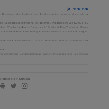
Nach Oben
 Streichpreis dem höchsten Preis für das jeweilige Fahrzeug, der jemals an
em Sollzinssatz (gebunden für die gesamte Vertragslaufzeit) von 6,78% p. a..
elches 2/3 aller Kunden, im Sinne des § 17a Abs. 4 PangV, erhalten. Dieses
ndersdorf-Brehna, die als ungebundener Vermittler nicht beratend tätig ist.
en über den Kraftstoffverbrauch, die CO2-Emissionen und den Stromverbrauch
erden.
Kostenpflichtige Sonderausstattung möglich. Preisänderungen und Irrtümer
Bleiben Sie in Kontakt