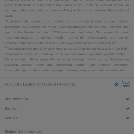
vermittelt durch die auto.de GmbH, Max-Planck-Str. 19, 06796 Sandersdorf-Brehna, die
als ungebundener Vermittler nicht beratend tätig ist. Irrtümer vorbehalten. Preise ggf. inkl.
MwSt.
*
Zusätzliche Informationen zum offiziellen Kraftstoffverbrauch sowie zu den offiziellen
spezifischen CO2-Emissionen neuer Personenkraftwagen können dem "Leitfaden über
den Kraftstoffverbrauch, die CO2-Emissionen und den Stromverbrauch neuer
Personenkraftwagen" entnommen werden, der in den Verkaufsstellen und bei der
Deutschen Automobil Treuhand GmbH unter www.dat.de kostenfrei verfügbar ist.
**
Die Umweltprämie des BAFA ist im Preis und in der Rate bereits einkalkuliert. Die BAFA-
Umweltprämie muss nach Erhalt an den Verkäufer/Finanzierungspartner gezahlt werden.
Die verwendeten Bilder zeigen Fahrzeuge der jeweiligen Verkäufer bzw. Beispiele des
jeweiligen Modells. Farbe und Ausstattung können vom Angebot abweichen.
Kostenpflichtige Sonderausstattung möglich. Preisänderungen und Irrtümer vorbehalten.
Nach
AUTO.DE | Deutschlands Großes Autoportal
Oben
Unternehmen
Händler
Service
Bleiben Sie in Kontakt