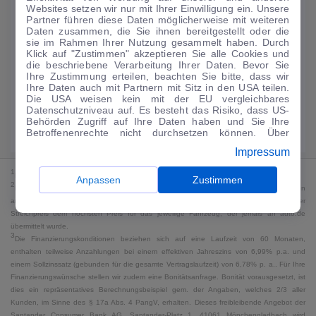
Websites setzen wir nur mit Ihrer Einwilligung ein. Unsere
224
€
Partner führen diese Daten möglicherweise mit weiteren
Daten zusammen, die Sie ihnen bereitgestellt oder die
Guter Preis
4
sie im Rahmen Ihrer Nutzung gesammelt haben. Durch
/mtl.
Klick auf "Zustimmen" akzeptieren Sie alle Cookies und
die beschriebene Verarbeitung Ihrer Daten. Bevor Sie
·
·
Finanzierungs-Details
0 € Anzahlung
60 Monate
Ihre Zustimmung erteilen, beachten Sie bitte, dass wir
Ihre Daten auch mit Partnern mit Sitz in den USA teilen.
Die USA weisen kein mit der EU vergleichbares
Angebot anfragen
Rate anpassen
Datenschutzniveau auf. Es besteht das Risiko, dass US-
Behörden Zugriff auf Ihre Daten haben und Sie Ihre
49,9 kWh/100 km
+ 19,9 l/100 km (gew., komb.) · 19,9 l/100 km (entl.) ·
Betroffenenrechte nicht durchsetzen können. Über
CO₂ 499 g/km · Klasse G (gew.) / G (entl.)*
"Anpassen" können Sie Ihre Einwilligungen individuell
Impressum
anpassen. Dies ist auch später jederzeit im Bereich
Cookie-Richtlinie
möglich. Weitere Informationen finden
1
MwSt. ausweisbar
Sie in unserer
Datenschutzerklärung
.
Anpassen
Zustimmen
2
Bei dem Streichpreis handelt es sich für Neufahrzeuge und junge Gebrauchte um den
an auto.de übermittelten Listenpreis. Für alle anderen Fahrzeuge entspricht der
Streichpreis dem höchsten Preis für das jeweilige Fahrzeug, der jemals an auto.de
übermittelt wurde.
3
Die Finanzierungskonditionen beziehen sich auf eine Laufzeit von 60 Monaten,
enthalten teilweise Anzahlungen bei einem effektiven Jahreszins von 6,99% p.a. und
einem Sollzinssatz (gebunden für die gesamte Vertragslaufzeit) von 6,78% p. a.. Für Ihre
Finanzierungswünsche stellen wir zudem eine Bonitätsanfrage. Bonität vorausgesetzt, ist
dies ein repräsentatives Berechnungsbeispiel gem. der Angaben, welches 2/3 aller
Kunden, im Sinne des § 17a Abs. 4 PangV, erhalten. Dieses freibleibende Angebot der
Santander Consumer Bank AG, Santander-Platz 1, 41061 Mönchengladbach wird