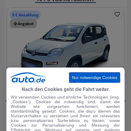
0 € Anzahlung
Angebot
Nur notwendige Cookies
1
|
15
Nach den Cookies geht die Fahrt weiter.
Wir verwenden Cookies und ähnliche Technologien (insg.
Fiat
Panda
„Cookies“). Cookies die notwendig sind, damit die
Website wie vorgesehen funktioniert, werden
1.0 Mild Hybrid Base neuwertig
standardmäßig gesetzt. Cookies, die dazu dienen das
Nutzerverhalten zu verstehen und Ihnen ein relevantes
1.214 km
·
05/2024
·
·
Benzin
·
Manuell
bzw. personalisiertes Surferlebnis zu bieten, sowie
Cookies zur Personalisierung und Messung der
Finanzierung
Kaufen
Effektivität von Werbung auf unserer und anderen