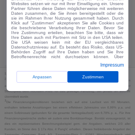
Websites setzen wir nur mit Ihrer Einwilligung ein. Unsere
159
€
Partner führen diese Daten möglicherweise mit weiteren
Daten zusammen, die Sie ihnen bereitgestellt oder die
Guter Preis
4
sie im Rahmen Ihrer Nutzung gesammelt haben. Durch
/mtl.
Klick auf "Zustimmen" akzeptieren Sie alle Cookies und
die beschriebene Verarbeitung Ihrer Daten. Bevor Sie
·
·
Finanzierungs-Details
0 € Anzahlung
60 Monate
Ihre Zustimmung erteilen, beachten Sie bitte, dass wir
Ihre Daten auch mit Partnern mit Sitz in den USA teilen.
Die USA weisen kein mit der EU vergleichbares
Angebot anfragen
Rate anpassen
Datenschutzniveau auf. Es besteht das Risiko, dass US-
Behörden Zugriff auf Ihre Daten haben und Sie Ihre
Kraftstoffverbrauch komb. 7,2 l/100 km · CO₂-Emissionen komb. 165 g/km
Betroffenenrechte nicht durchsetzen können. Über
· CO₂-Klasse F · WLTP*
"Anpassen" können Sie Ihre Einwilligungen individuell
Impressum
anpassen. Dies ist auch später jederzeit im Bereich
Cookie-Richtlinie
möglich. Weitere Informationen finden
1
MwSt. ausweisbar
Sie in unserer
Datenschutzerklärung
.
Anpassen
Zustimmen
2
Bei dem Streichpreis handelt es sich für Neufahrzeuge und junge Gebrauchte um den
an auto.de übermittelten Listenpreis. Für alle anderen Fahrzeuge entspricht der
Streichpreis dem höchsten Preis für das jeweilige Fahrzeug, der jemals an auto.de
übermittelt wurde.
3
Die Finanzierungskonditionen beziehen sich auf eine Laufzeit von 60 Monaten,
enthalten teilweise Anzahlungen bei einem effektiven Jahreszins von 6,99% p.a. und
einem Sollzinssatz (gebunden für die gesamte Vertragslaufzeit) von 6,78% p. a.. Für Ihre
Finanzierungswünsche stellen wir zudem eine Bonitätsanfrage. Bonität vorausgesetzt, ist
dies ein repräsentatives Berechnungsbeispiel gem. der Angaben, welches 2/3 aller
Kunden, im Sinne des § 17a Abs. 4 PangV, erhalten. Dieses freibleibende Angebot der
Santander Consumer Bank AG, Santander-Platz 1, 41061 Mönchengladbach wird