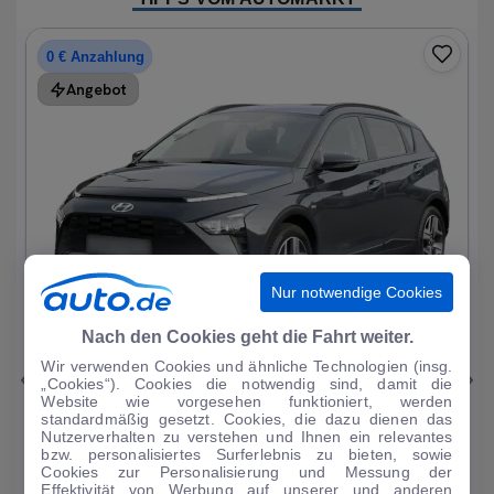
0 € Anzahlung
Angebot
Nur notwendige Cookies
1
|
15
Nach den Cookies geht die Fahrt weiter.
Wir verwenden Cookies und ähnliche Technologien (insg.
Hyundai
Bayon
„Cookies“). Cookies die notwendig sind, damit die
Website wie vorgesehen funktioniert, werden
1.0 T-GDI Trend Mild-Hybrid DAB/Sitzhzg.
standardmäßig gesetzt. Cookies, die dazu dienen das
Nutzerverhalten zu verstehen und Ihnen ein relevantes
19.196 km
·
08/2023
·
·
Benzin
·
Automatik
bzw. personalisiertes Surferlebnis zu bieten, sowie
Cookies zur Personalisierung und Messung der
Finanzierung
Kaufen
Effektivität von Werbung auf unserer und anderen