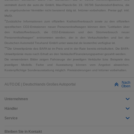
vermittelt durch die auto.de GmbH, Max-Planck-Str. 19, 06796 Sandersdorf-Brehna, die
als ungebundener Vermittler nicht beratend tätig ist. Irrtümer vorbehalten. Preise ggf. inkl.
MwSt.
*
Zusätzliche Informationen zum offiziellen Kraftstoffverbrauch sowie zu den offiziellen
spezifischen CO2-Emissionen neuer Personenkraftwagen können dem "Leitfaden über
den Kraftstoffverbrauch, die CO2-Emissionen und den Stromverbrauch neuer
Personenkraftwagen" entnommen werden, der in den Verkaufsstellen und bei der
Deutschen Automobil Treuhand GmbH unter www.dat.de kostenfrei verfügbar ist.
**
Die Umweltprämie des BAFA ist im Preis und in der Rate bereits einkalkuliert. Die BAFA-
Umweltprämie muss nach Erhalt an den Verkäufer/Finanzierungspartner gezahlt werden.
Die verwendeten Bilder zeigen Fahrzeuge der jeweiligen Verkäufer bzw. Beispiele des
jeweiligen Modells. Farbe und Ausstattung können vom Angebot abweichen.
Kostenpflichtige Sonderausstattung möglich. Preisänderungen und Irrtümer vorbehalten.
Nach
AUTO.DE | Deutschlands Großes Autoportal
Oben
Unternehmen
Händler
Service
Bleiben Sie in Kontakt