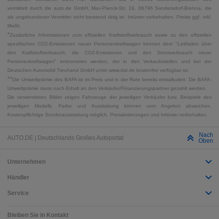
vermittelt durch die auto.de GmbH, Max-Planck-Str. 19, 06796 Sandersdorf-Brehna, die
als ungebundener Vermittler nicht beratend tätig ist. Irrtümer vorbehalten. Preise ggf. inkl.
MwSt.
*
Zusätzliche Informationen zum offiziellen Kraftstoffverbrauch sowie zu den offiziellen
spezifischen CO2-Emissionen neuer Personenkraftwagen können dem "Leitfaden über
den Kraftstoffverbrauch, die CO2-Emissionen und den Stromverbrauch neuer
Personenkraftwagen" entnommen werden, der in den Verkaufsstellen und bei der
Deutschen Automobil Treuhand GmbH unter www.dat.de kostenfrei verfügbar ist.
**
Die Umweltprämie des BAFA ist im Preis und in der Rate bereits einkalkuliert. Die BAFA-
Umweltprämie muss nach Erhalt an den Verkäufer/Finanzierungspartner gezahlt werden.
Die verwendeten Bilder zeigen Fahrzeuge der jeweiligen Verkäufer bzw. Beispiele des
jeweiligen Modells. Farbe und Ausstattung können vom Angebot abweichen.
Kostenpflichtige Sonderausstattung möglich. Preisänderungen und Irrtümer vorbehalten.
Nach
AUTO.DE | Deutschlands Großes Autoportal
Oben
Unternehmen
Händler
Service
Bleiben Sie in Kontakt