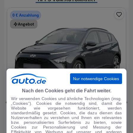
0 € Anzahlung
Angebot
Nur notwendige Cookies
1
|
15
Nach den Cookies geht die Fahrt weiter.
Wir verwenden Cookies und ähnliche Technologien (insg.
Hyundai
Bayon
„Cookies“). Cookies die notwendig sind, damit die
Website wie vorgesehen funktioniert, werden
1.0 T-GDI Trend Mild-Hybrid DAB/Sitzhzg.
standardmäßig gesetzt. Cookies, die dazu dienen das
Nutzerverhalten zu verstehen und Ihnen ein relevantes
19.196 km
·
08/2023
·
·
Benzin
·
Automatik
bzw. personalisiertes Surferlebnis zu bieten, sowie
Cookies zur Personalisierung und Messung der
Finanzierung
Kaufen
Effektivität von Werbung auf unserer und anderen