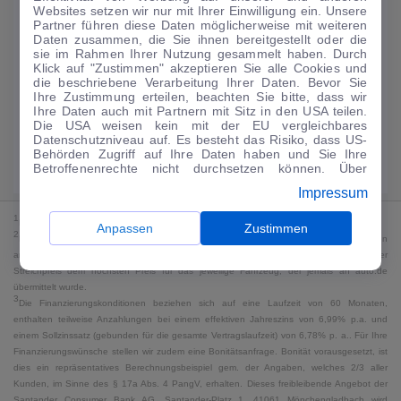
Websites setzen wir nur mit Ihrer Einwilligung ein. Unsere
159
€
Partner führen diese Daten möglicherweise mit weiteren
Daten zusammen, die Sie ihnen bereitgestellt oder die
Guter Preis
4
sie im Rahmen Ihrer Nutzung gesammelt haben. Durch
/mtl.
Klick auf "Zustimmen" akzeptieren Sie alle Cookies und
die beschriebene Verarbeitung Ihrer Daten. Bevor Sie
·
·
Finanzierungs-Details
0 € Anzahlung
60 Monate
Ihre Zustimmung erteilen, beachten Sie bitte, dass wir
Ihre Daten auch mit Partnern mit Sitz in den USA teilen.
Die USA weisen kein mit der EU vergleichbares
Angebot anfragen
Rate anpassen
Datenschutzniveau auf. Es besteht das Risiko, dass US-
Behörden Zugriff auf Ihre Daten haben und Sie Ihre
Kraftstoffverbrauch komb. 7,2 l/100 km · CO₂-Emissionen komb. 165 g/km
Betroffenenrechte nicht durchsetzen können. Über
· CO₂-Klasse F · WLTP*
"Anpassen" können Sie Ihre Einwilligungen individuell
Impressum
anpassen. Dies ist auch später jederzeit im Bereich
Cookie-Richtlinie
möglich. Weitere Informationen finden
1
MwSt. ausweisbar
Sie in unserer
Datenschutzerklärung
.
Anpassen
Zustimmen
2
Bei dem Streichpreis handelt es sich für Neufahrzeuge und junge Gebrauchte um den
an auto.de übermittelten Listenpreis. Für alle anderen Fahrzeuge entspricht der
Streichpreis dem höchsten Preis für das jeweilige Fahrzeug, der jemals an auto.de
übermittelt wurde.
3
Die Finanzierungskonditionen beziehen sich auf eine Laufzeit von 60 Monaten,
enthalten teilweise Anzahlungen bei einem effektiven Jahreszins von 6,99% p.a. und
einem Sollzinssatz (gebunden für die gesamte Vertragslaufzeit) von 6,78% p. a.. Für Ihre
Finanzierungswünsche stellen wir zudem eine Bonitätsanfrage. Bonität vorausgesetzt, ist
dies ein repräsentatives Berechnungsbeispiel gem. der Angaben, welches 2/3 aller
Kunden, im Sinne des § 17a Abs. 4 PangV, erhalten. Dieses freibleibende Angebot der
Santander Consumer Bank AG, Santander-Platz 1, 41061 Mönchengladbach wird