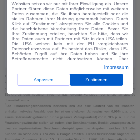
Websites setzen wir nur mit Ihrer Einwilligung ein. Unsere
188
€
Partner führen diese Daten möglicherweise mit weiteren
Daten zusammen, die Sie ihnen bereitgestellt oder die
Guter Preis
4
sie im Rahmen Ihrer Nutzung gesammelt haben. Durch
/mtl.
Klick auf "Zustimmen" akzeptieren Sie alle Cookies und
die beschriebene Verarbeitung Ihrer Daten. Bevor Sie
·
·
Finanzierungs-Details
0 € Anzahlung
60 Monate
Ihre Zustimmung erteilen, beachten Sie bitte, dass wir
Ihre Daten auch mit Partnern mit Sitz in den USA teilen.
Die USA weisen kein mit der EU vergleichbares
Angebot anfragen
Rate anpassen
Datenschutzniveau auf. Es besteht das Risiko, dass US-
Behörden Zugriff auf Ihre Daten haben und Sie Ihre
Kraftstoffverbrauch komb. 18 l/100 km · CO₂-Emissionen komb. 0 g/km ·
Betroffenenrechte nicht durchsetzen können. Über
CO₂-Klasse G · WLTP*
"Anpassen" können Sie Ihre Einwilligungen individuell
Impressum
anpassen. Dies ist auch später jederzeit im Bereich
Cookie-Richtlinie
möglich. Weitere Informationen finden
1
MwSt. ausweisbar
Sie in unserer
Datenschutzerklärung
.
Anpassen
Zustimmen
2
Bei dem Streichpreis handelt es sich für Neufahrzeuge und junge Gebrauchte um den
an auto.de übermittelten Listenpreis. Für alle anderen Fahrzeuge entspricht der
Streichpreis dem höchsten Preis für das jeweilige Fahrzeug, der jemals an auto.de
übermittelt wurde.
3
Die Finanzierungskonditionen beziehen sich auf eine Laufzeit von 60 Monaten,
enthalten teilweise Anzahlungen bei einem effektiven Jahreszins von 6,99% p.a. und
einem Sollzinssatz (gebunden für die gesamte Vertragslaufzeit) von 6,78% p. a.. Für Ihre
Finanzierungswünsche stellen wir zudem eine Bonitätsanfrage. Bonität vorausgesetzt, ist
dies ein repräsentatives Berechnungsbeispiel gem. der Angaben, welches 2/3 aller
Kunden, im Sinne des § 17a Abs. 4 PangV, erhalten. Dieses freibleibende Angebot der
Santander Consumer Bank AG, Santander-Platz 1, 41061 Mönchengladbach wird