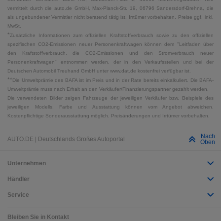
vermittelt durch die auto.de GmbH, Max-Planck-Str. 19, 06796 Sandersdorf-Brehna, die
als ungebundener Vermittler nicht beratend tätig ist. Irrtümer vorbehalten. Preise ggf. inkl.
MwSt.
*
Zusätzliche Informationen zum offiziellen Kraftstoffverbrauch sowie zu den offiziellen
spezifischen CO2-Emissionen neuer Personenkraftwagen können dem "Leitfaden über
den Kraftstoffverbrauch, die CO2-Emissionen und den Stromverbrauch neuer
Personenkraftwagen" entnommen werden, der in den Verkaufsstellen und bei der
Deutschen Automobil Treuhand GmbH unter www.dat.de kostenfrei verfügbar ist.
**
Die Umweltprämie des BAFA ist im Preis und in der Rate bereits einkalkuliert. Die BAFA-
Umweltprämie muss nach Erhalt an den Verkäufer/Finanzierungspartner gezahlt werden.
Die verwendeten Bilder zeigen Fahrzeuge der jeweiligen Verkäufer bzw. Beispiele des
jeweiligen Modells. Farbe und Ausstattung können vom Angebot abweichen.
Kostenpflichtige Sonderausstattung möglich. Preisänderungen und Irrtümer vorbehalten.
Nach
AUTO.DE | Deutschlands Großes Autoportal
Oben
Unternehmen
Händler
Service
Bleiben Sie in Kontakt