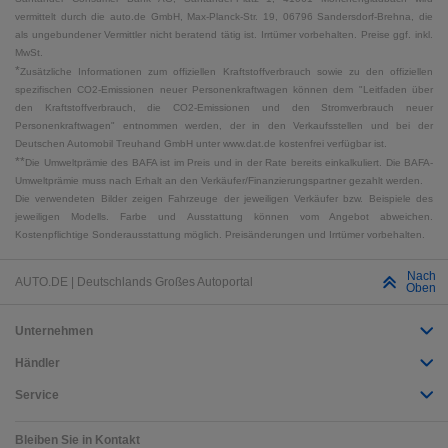
vermittelt durch die auto.de GmbH, Max-Planck-Str. 19, 06796 Sandersdorf-Brehna, die
als ungebundener Vermittler nicht beratend tätig ist. Irrtümer vorbehalten. Preise ggf. inkl.
MwSt.
*
Zusätzliche Informationen zum offiziellen Kraftstoffverbrauch sowie zu den offiziellen
spezifischen CO2-Emissionen neuer Personenkraftwagen können dem "Leitfaden über
den Kraftstoffverbrauch, die CO2-Emissionen und den Stromverbrauch neuer
Personenkraftwagen" entnommen werden, der in den Verkaufsstellen und bei der
Deutschen Automobil Treuhand GmbH unter www.dat.de kostenfrei verfügbar ist.
**
Die Umweltprämie des BAFA ist im Preis und in der Rate bereits einkalkuliert. Die BAFA-
Umweltprämie muss nach Erhalt an den Verkäufer/Finanzierungspartner gezahlt werden.
Die verwendeten Bilder zeigen Fahrzeuge der jeweiligen Verkäufer bzw. Beispiele des
jeweiligen Modells. Farbe und Ausstattung können vom Angebot abweichen.
Kostenpflichtige Sonderausstattung möglich. Preisänderungen und Irrtümer vorbehalten.
Nach
AUTO.DE | Deutschlands Großes Autoportal
Oben
Unternehmen
Händler
Service
Bleiben Sie in Kontakt