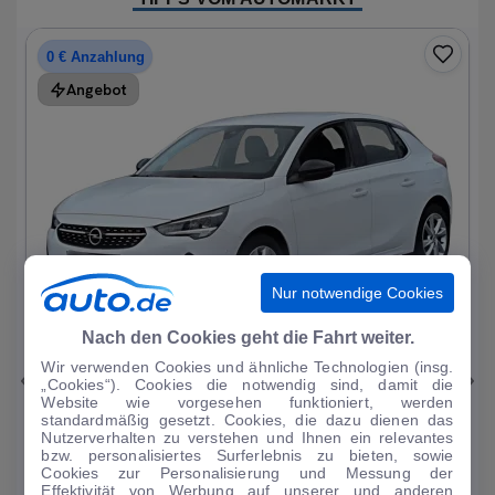
0 € Anzahlung
Angebot
Nur notwendige Cookies
1
|
19
Nach den Cookies geht die Fahrt weiter.
Wir verwenden Cookies und ähnliche Technologien (insg.
Opel
Corsa
„Cookies“). Cookies die notwendig sind, damit die
Website wie vorgesehen funktioniert, werden
Elegance 1.2T*Autom LED R-Kam Tempo Blueto...
standardmäßig gesetzt. Cookies, die dazu dienen das
Nutzerverhalten zu verstehen und Ihnen ein relevantes
33.297 km
·
07/2023
·
·
Benzin
·
Automatik
bzw. personalisiertes Surferlebnis zu bieten, sowie
Cookies zur Personalisierung und Messung der
Finanzierung
Kaufen
Effektivität von Werbung auf unserer und anderen