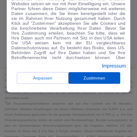
Websites setzen wir nur mit Ihrer Einwilligung ein. Unsere
134
€
Partner führen diese Daten möglicherweise mit weiteren
Daten zusammen, die Sie ihnen bereitgestellt oder die
Guter Preis
4
sie im Rahmen Ihrer Nutzung gesammelt haben. Durch
/mtl.
Klick auf "Zustimmen" akzeptieren Sie alle Cookies und
die beschriebene Verarbeitung Ihrer Daten. Bevor Sie
·
·
Finanzierungs-Details
0 € Anzahlung
60 Monate
Ihre Zustimmung erteilen, beachten Sie bitte, dass wir
Ihre Daten auch mit Partnern mit Sitz in den USA teilen.
Die USA weisen kein mit der EU vergleichbares
Angebot anfragen
Rate anpassen
Datenschutzniveau auf. Es besteht das Risiko, dass US-
Behörden Zugriff auf Ihre Daten haben und Sie Ihre
Kraftstoffverbrauch komb. 5,4 l/100 km · CO₂-Emissionen komb. 123 g/km
Betroffenenrechte nicht durchsetzen können. Über
· CO₂-Klasse D · WLTP*
"Anpassen" können Sie Ihre Einwilligungen individuell
Impressum
anpassen. Dies ist auch später jederzeit im Bereich
Cookie-Richtlinie
möglich. Weitere Informationen finden
1
MwSt. ausweisbar
Sie in unserer
Datenschutzerklärung
.
Anpassen
Zustimmen
2
Bei dem Streichpreis handelt es sich für Neufahrzeuge und junge Gebrauchte um den
an auto.de übermittelten Listenpreis. Für alle anderen Fahrzeuge entspricht der
Streichpreis dem höchsten Preis für das jeweilige Fahrzeug, der jemals an auto.de
übermittelt wurde.
3
Die Finanzierungskonditionen beziehen sich auf eine Laufzeit von 60 Monaten,
enthalten teilweise Anzahlungen bei einem effektiven Jahreszins von 6,99% p.a. und
einem Sollzinssatz (gebunden für die gesamte Vertragslaufzeit) von 6,78% p. a.. Für Ihre
Finanzierungswünsche stellen wir zudem eine Bonitätsanfrage. Bonität vorausgesetzt, ist
dies ein repräsentatives Berechnungsbeispiel gem. der Angaben, welches 2/3 aller
Kunden, im Sinne des § 17a Abs. 4 PangV, erhalten. Dieses freibleibende Angebot der
Santander Consumer Bank AG, Santander-Platz 1, 41061 Mönchengladbach wird