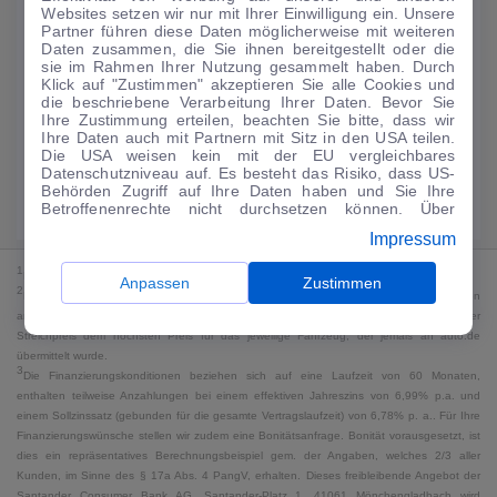
Websites setzen wir nur mit Ihrer Einwilligung ein. Unsere
159
€
Partner führen diese Daten möglicherweise mit weiteren
Daten zusammen, die Sie ihnen bereitgestellt oder die
Guter Preis
4
sie im Rahmen Ihrer Nutzung gesammelt haben. Durch
/mtl.
Klick auf "Zustimmen" akzeptieren Sie alle Cookies und
die beschriebene Verarbeitung Ihrer Daten. Bevor Sie
·
·
Finanzierungs-Details
0 € Anzahlung
60 Monate
Ihre Zustimmung erteilen, beachten Sie bitte, dass wir
Ihre Daten auch mit Partnern mit Sitz in den USA teilen.
Die USA weisen kein mit der EU vergleichbares
Angebot anfragen
Rate anpassen
Datenschutzniveau auf. Es besteht das Risiko, dass US-
Behörden Zugriff auf Ihre Daten haben und Sie Ihre
Kraftstoffverbrauch komb. 7,2 l/100 km · CO₂-Emissionen komb. 165 g/km
Betroffenenrechte nicht durchsetzen können. Über
· CO₂-Klasse F · WLTP*
"Anpassen" können Sie Ihre Einwilligungen individuell
Impressum
anpassen. Dies ist auch später jederzeit im Bereich
Cookie-Richtlinie
möglich. Weitere Informationen finden
1
MwSt. ausweisbar
Sie in unserer
Datenschutzerklärung
.
Anpassen
Zustimmen
2
Bei dem Streichpreis handelt es sich für Neufahrzeuge und junge Gebrauchte um den
an auto.de übermittelten Listenpreis. Für alle anderen Fahrzeuge entspricht der
Streichpreis dem höchsten Preis für das jeweilige Fahrzeug, der jemals an auto.de
übermittelt wurde.
3
Die Finanzierungskonditionen beziehen sich auf eine Laufzeit von 60 Monaten,
enthalten teilweise Anzahlungen bei einem effektiven Jahreszins von 6,99% p.a. und
einem Sollzinssatz (gebunden für die gesamte Vertragslaufzeit) von 6,78% p. a.. Für Ihre
Finanzierungswünsche stellen wir zudem eine Bonitätsanfrage. Bonität vorausgesetzt, ist
dies ein repräsentatives Berechnungsbeispiel gem. der Angaben, welches 2/3 aller
Kunden, im Sinne des § 17a Abs. 4 PangV, erhalten. Dieses freibleibende Angebot der
Santander Consumer Bank AG, Santander-Platz 1, 41061 Mönchengladbach wird