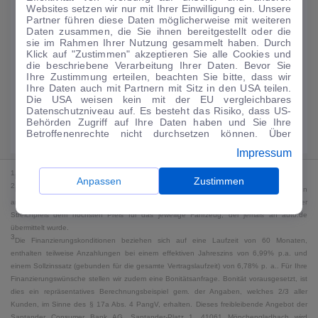
Websites setzen wir nur mit Ihrer Einwilligung ein. Unsere
187
€
Partner führen diese Daten möglicherweise mit weiteren
Daten zusammen, die Sie ihnen bereitgestellt oder die
Guter Preis
4
sie im Rahmen Ihrer Nutzung gesammelt haben. Durch
/mtl.
Klick auf "Zustimmen" akzeptieren Sie alle Cookies und
die beschriebene Verarbeitung Ihrer Daten. Bevor Sie
·
·
Finanzierungs-Details
0 € Anzahlung
60 Monate
Ihre Zustimmung erteilen, beachten Sie bitte, dass wir
Ihre Daten auch mit Partnern mit Sitz in den USA teilen.
Die USA weisen kein mit der EU vergleichbares
Angebot anfragen
Rate anpassen
Datenschutzniveau auf. Es besteht das Risiko, dass US-
Behörden Zugriff auf Ihre Daten haben und Sie Ihre
Kraftstoffverbrauch komb. 6,2 l/100 km · CO₂-Emissionen komb. 140 g/km
Betroffenenrechte nicht durchsetzen können. Über
· CO₂-Klasse G · WLTP*
"Anpassen" können Sie Ihre Einwilligungen individuell
Impressum
anpassen. Dies ist auch später jederzeit im Bereich
Cookie-Richtlinie
möglich. Weitere Informationen finden
1
MwSt. ausweisbar
Sie in unserer
Datenschutzerklärung
.
Anpassen
Zustimmen
2
Bei dem Streichpreis handelt es sich für Neufahrzeuge und junge Gebrauchte um den
an auto.de übermittelten Listenpreis. Für alle anderen Fahrzeuge entspricht der
Streichpreis dem höchsten Preis für das jeweilige Fahrzeug, der jemals an auto.de
übermittelt wurde.
3
Die Finanzierungskonditionen beziehen sich auf eine Laufzeit von 60 Monaten,
enthalten teilweise Anzahlungen bei einem effektiven Jahreszins von 6,99% p.a. und
einem Sollzinssatz (gebunden für die gesamte Vertragslaufzeit) von 6,78% p. a.. Für Ihre
Finanzierungswünsche stellen wir zudem eine Bonitätsanfrage. Bonität vorausgesetzt, ist
dies ein repräsentatives Berechnungsbeispiel gem. der Angaben, welches 2/3 aller
Kunden, im Sinne des § 17a Abs. 4 PangV, erhalten. Dieses freibleibende Angebot der
Santander Consumer Bank AG, Santander-Platz 1, 41061 Mönchengladbach wird