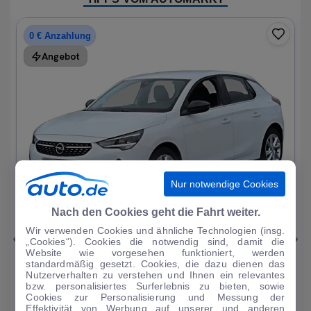
0 € Anzahlung
Angebot
Nur notwendige Cookies
1
|
19
Nach den Cookies geht die Fahrt weiter.
Wir verwenden Cookies und ähnliche Technologien (insg.
Opel
Corsa
„Cookies“). Cookies die notwendig sind, damit die
Website wie vorgesehen funktioniert, werden
Elegance 1.2T*Autom LED R-Kam Tempo Blueto...
standardmäßig gesetzt. Cookies, die dazu dienen das
Nutzerverhalten zu verstehen und Ihnen ein relevantes
33.297 km
·
07/2023
·
·
Benzin
·
Automatik
bzw. personalisiertes Surferlebnis zu bieten, sowie
Cookies zur Personalisierung und Messung der
Finanzierung
Kaufen
Effektivität von Werbung auf unserer und anderen