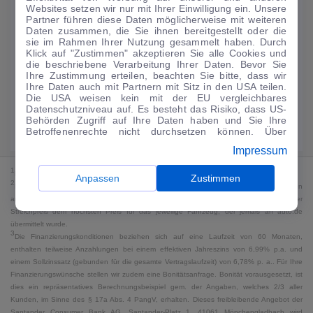
Websites setzen wir nur mit Ihrer Einwilligung ein. Unsere
134
€
Partner führen diese Daten möglicherweise mit weiteren
Daten zusammen, die Sie ihnen bereitgestellt oder die
Guter Preis
4
sie im Rahmen Ihrer Nutzung gesammelt haben. Durch
/mtl.
Klick auf "Zustimmen" akzeptieren Sie alle Cookies und
die beschriebene Verarbeitung Ihrer Daten. Bevor Sie
·
·
Finanzierungs-Details
0 € Anzahlung
60 Monate
Ihre Zustimmung erteilen, beachten Sie bitte, dass wir
Ihre Daten auch mit Partnern mit Sitz in den USA teilen.
Die USA weisen kein mit der EU vergleichbares
Angebot anfragen
Rate anpassen
Datenschutzniveau auf. Es besteht das Risiko, dass US-
Behörden Zugriff auf Ihre Daten haben und Sie Ihre
Kraftstoffverbrauch komb. 5,4 l/100 km · CO₂-Emissionen komb. 123 g/km
Betroffenenrechte nicht durchsetzen können. Über
· CO₂-Klasse D · WLTP*
"Anpassen" können Sie Ihre Einwilligungen individuell
Impressum
anpassen. Dies ist auch später jederzeit im Bereich
Cookie-Richtlinie
möglich. Weitere Informationen finden
1
MwSt. ausweisbar
Sie in unserer
Datenschutzerklärung
.
Anpassen
Zustimmen
2
Bei dem Streichpreis handelt es sich für Neufahrzeuge und junge Gebrauchte um den
an auto.de übermittelten Listenpreis. Für alle anderen Fahrzeuge entspricht der
Streichpreis dem höchsten Preis für das jeweilige Fahrzeug, der jemals an auto.de
übermittelt wurde.
3
Die Finanzierungskonditionen beziehen sich auf eine Laufzeit von 60 Monaten,
enthalten teilweise Anzahlungen bei einem effektiven Jahreszins von 6,99% p.a. und
einem Sollzinssatz (gebunden für die gesamte Vertragslaufzeit) von 6,78% p. a.. Für Ihre
Finanzierungswünsche stellen wir zudem eine Bonitätsanfrage. Bonität vorausgesetzt, ist
dies ein repräsentatives Berechnungsbeispiel gem. der Angaben, welches 2/3 aller
Kunden, im Sinne des § 17a Abs. 4 PangV, erhalten. Dieses freibleibende Angebot der
Santander Consumer Bank AG, Santander-Platz 1, 41061 Mönchengladbach wird