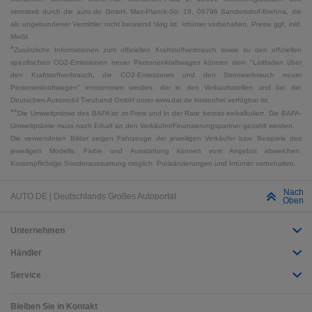
vermittelt durch die auto.de GmbH, Max-Planck-Str. 19, 06796 Sandersdorf-Brehna, die
als ungebundener Vermittler nicht beratend tätig ist. Irrtümer vorbehalten. Preise ggf. inkl.
MwSt.
*
Zusätzliche Informationen zum offiziellen Kraftstoffverbrauch sowie zu den offiziellen
spezifischen CO2-Emissionen neuer Personenkraftwagen können dem "Leitfaden über
den Kraftstoffverbrauch, die CO2-Emissionen und den Stromverbrauch neuer
Personenkraftwagen" entnommen werden, der in den Verkaufsstellen und bei der
Deutschen Automobil Treuhand GmbH unter www.dat.de kostenfrei verfügbar ist.
**
Die Umweltprämie des BAFA ist im Preis und in der Rate bereits einkalkuliert. Die BAFA-
Umweltprämie muss nach Erhalt an den Verkäufer/Finanzierungspartner gezahlt werden.
Die verwendeten Bilder zeigen Fahrzeuge der jeweiligen Verkäufer bzw. Beispiele des
jeweiligen Modells. Farbe und Ausstattung können vom Angebot abweichen.
Kostenpflichtige Sonderausstattung möglich. Preisänderungen und Irrtümer vorbehalten.
Nach
AUTO.DE | Deutschlands Großes Autoportal
Oben
Unternehmen
Händler
Service
Bleiben Sie in Kontakt