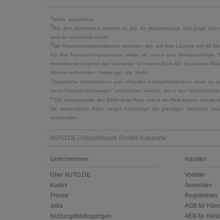
1
MwSt. ausweisbar
2
Bei dem Streichpreis handelt es sich für Neufahrzeuge und junge Gebra
auto.de übermittelt wurde.
3
Die Finanzierungskonditionen beziehen sich auf eine Laufzeit von 60 Mo
Für Ihre Finanzierungswünsche stellen wir zudem eine Bonitätsanfrage. 
freibleibende Angebot der Santander Consumer Bank AG, Santander-Platz 1
Irrtümer vorbehalten. Preise ggf. inkl. MwSt.
*
Zusätzliche Informationen zum offiziellen Kraftstoffverbrauch sowie z
neuer Personenkraftwagen" entnommen werden, der in den Verkaufsstellen
**
Die Umweltprämie des BAFA ist im Preis und in der Rate bereits einkalk
Die verwendeten Bilder zeigen Fahrzeuge der jeweiligen Verkäufer bzw
vorbehalten.
AUTO.DE | Deutschlands Großes Autoportal
Unternehmen
Händler
Über AUTO.DE
Vorteile
Kodex
Anmelden
Presse
Registrieren
Jobs
AGB für Händ
Nutzungsbedingungen
AEB für Händ