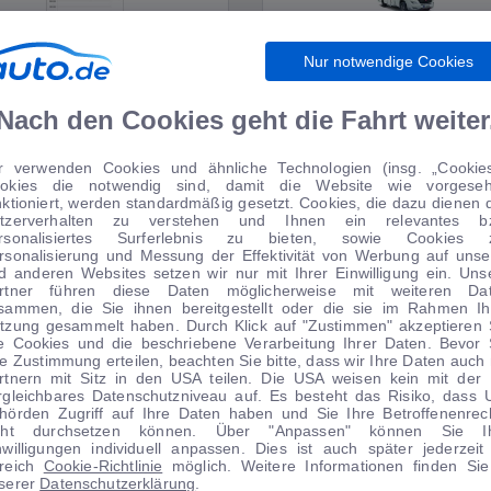
Nur notwendige Cookies
WIRTSCHAFT
WOHNMOBILE
Nach den Cookies geht die Fahrt weiter
r verwenden Cookies und ähnliche Technologien (insg. „Cookies
okies die notwendig sind, damit die Website wie vorgese
TIPPS VOM AUTOMARKT
nktioniert, werden standardmäßig gesetzt. Cookies, die dazu dienen 
tzerverhalten zu verstehen und Ihnen ein relevantes b
rsonalisiertes Surferlebnis zu bieten, sowie Cookies 
rsonalisierung und Messung der Effektivität von Werbung auf unse
d anderen Websites setzen wir nur mit Ihrer Einwilligung ein. Uns
rtner führen diese Daten möglicherweise mit weiteren Da
sammen, die Sie ihnen bereitgestellt oder die sie im Rahmen Ih
tzung gesammelt haben. Durch Klick auf "Zustimmen" akzeptieren 
le Cookies und die beschriebene Verarbeitung Ihrer Daten. Bevor 
re Zustimmung erteilen, beachten Sie bitte, dass wir Ihre Daten auch 
rtnern mit Sitz in den USA teilen. Die USA weisen kein mit der
rgleichbares Datenschutzniveau auf. Es besteht das Risiko, dass 
hörden Zugriff auf Ihre Daten haben und Sie Ihre Betroffenenrec
cht durchsetzen können. Über "Anpassen" können Sie I
nwilligungen individuell anpassen. Dies ist auch später jederzeit
1
|
20
1
|
13
reich
Cookie-Richtlinie
möglich. Weitere Informationen finden Sie
serer
Datenschutzerklärung
.