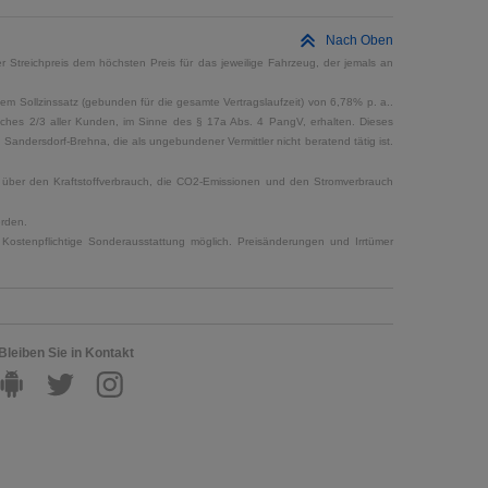
Nach Oben
 Streichpreis dem höchsten Preis für das jeweilige Fahrzeug, der jemals an
em Sollzinssatz (gebunden für die gesamte Vertragslaufzeit) von 6,78% p. a..
elches 2/3 aller Kunden, im Sinne des § 17a Abs. 4 PangV, erhalten. Dieses
ndersdorf-Brehna, die als ungebundener Vermittler nicht beratend tätig ist.
en über den Kraftstoffverbrauch, die CO2-Emissionen und den Stromverbrauch
erden.
Kostenpflichtige Sonderausstattung möglich. Preisänderungen und Irrtümer
Bleiben Sie in Kontakt