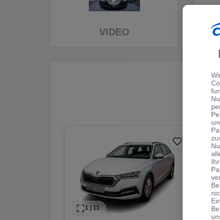
VIDEO
Wi
Co
fu
Nu
pe
Pe
un
Pa
zu
Nu
al
Ih
Pa
ve
Be
ni
Ei
1
|
11
Be
un