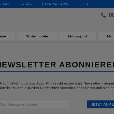
sichern
Service
BAFA Prämie 2026
Jobs
0
imer
Wohnmobile
Motorsport
Mot
NEWSLETTER ABONNIERE
e Nachrichten rund ums Auto. All das gibt es auch als Newsletter - bequem
erblick zu den aktuellen Nachrichten kostenlos abonnieren und sind so 
JETZT ANM