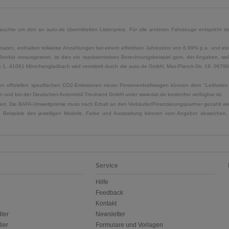
uchte um den an auto.de übermittelten Listenpreis. Für alle anderen Fahrzeuge entspricht der
naten, enthalten teilweise Anzahlungen bei einem effektiven Jahreszins von 6,99% p.a. und ein
Bonität vorausgesetzt, ist dies ein repräsentatives Berechnungsbeispiel gem. der Angaben, w
, 41061 Mönchengladbach wird vermittelt durch die auto.de GmbH, Max-Planck-Str. 19, 06796 Sa
u den offiziellen spezifischen CO2-Emissionen neuer Personenkraftwagen können dem "Leitfad
 und bei der Deutschen Automobil Treuhand GmbH unter www.dat.de kostenfrei verfügbar ist.
uliert. Die BAFA-Umweltprämie muss nach Erhalt an den Verkäufer/Finanzierungspartner gezahlt w
. Beispiele des jeweiligen Modells. Farbe und Ausstattung können vom Angebot abweichen. 
Service
Hilfe
Feedback
Kontakt
ler
Newsletter
ler
Formulare und Vorlagen