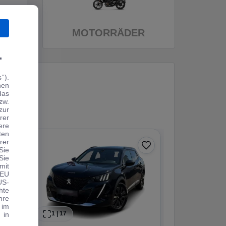
MOTORRÄDER
.
“).
hen
das
zw.
zur
rer
ere
ten
rer
−3.342 €
Sie
Sie
Angebot
mit
 EU
US-
hte
hre
 im
1
|
17
1
|
30
 in