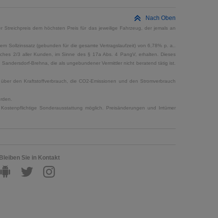
Nach Oben
 Streichpreis dem höchsten Preis für das jeweilige Fahrzeug, der jemals an
em Sollzinssatz (gebunden für die gesamte Vertragslaufzeit) von 6,78% p. a..
elches 2/3 aller Kunden, im Sinne des § 17a Abs. 4 PangV, erhalten. Dieses
ndersdorf-Brehna, die als ungebundener Vermittler nicht beratend tätig ist.
en über den Kraftstoffverbrauch, die CO2-Emissionen und den Stromverbrauch
erden.
Kostenpflichtige Sonderausstattung möglich. Preisänderungen und Irrtümer
Bleiben Sie in Kontakt