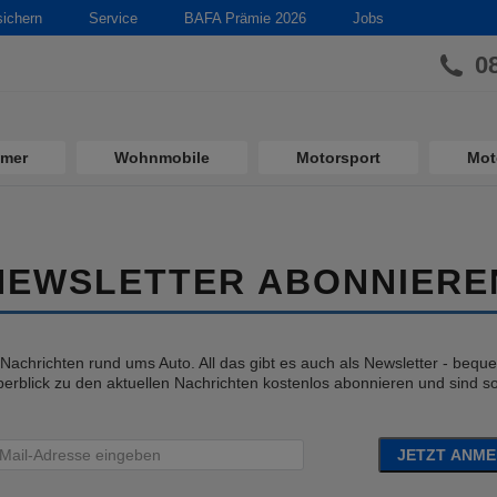
sichern
Service
BAFA Prämie 2026
Jobs
0
imer
Wohnmobile
Motorsport
Mot
NEWSLETTER ABONNIERE
e Nachrichten rund ums Auto. All das gibt es auch als Newsletter - bequem
erblick zu den aktuellen Nachrichten kostenlos abonnieren und sind so 
JETZT ANM