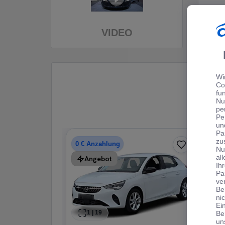
VIDEO
Wi
Co
fu
Nu
pe
Pe
un
Pa
zu
0 € Anzahlung
Nu
al
Angebot
Ih
Pa
ve
Be
ni
Ei
1
|
19
Be
un