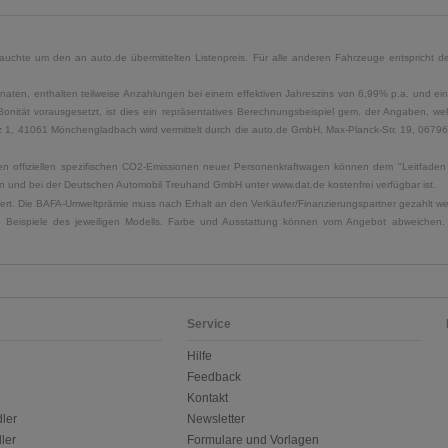
uchte um den an auto.de übermittelten Listenpreis. Für alle anderen Fahrzeuge entspricht der
naten, enthalten teilweise Anzahlungen bei einem effektiven Jahreszins von 6,99% p.a. und ein
Bonität vorausgesetzt, ist dies ein repräsentatives Berechnungsbeispiel gem. der Angaben, w
, 41061 Mönchengladbach wird vermittelt durch die auto.de GmbH, Max-Planck-Str. 19, 06796 Sa
u den offiziellen spezifischen CO2-Emissionen neuer Personenkraftwagen können dem "Leitfad
 und bei der Deutschen Automobil Treuhand GmbH unter www.dat.de kostenfrei verfügbar ist.
uliert. Die BAFA-Umweltprämie muss nach Erhalt an den Verkäufer/Finanzierungspartner gezahlt w
. Beispiele des jeweiligen Modells. Farbe und Ausstattung können vom Angebot abweichen. 
Service
Hilfe
Feedback
Kontakt
ler
Newsletter
ler
Formulare und Vorlagen