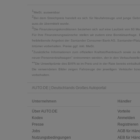
1
MwSt. ausweisbar
2
Bei dem Streichpreis handelt es sich für Neufahrzeuge und junge Gebra
auto.de übermittelt wurde.
3
Die Finanzierungskonditionen beziehen sich auf eine Laufzeit von 60 Mo
Für Ihre Finanzierungswünsche stellen wir zudem eine Bonitätsanfrage. 
freibleibende Angebot der Santander Consumer Bank AG, Santander-Platz 1
Irrtümer vorbehalten. Preise ggf. inkl. MwSt.
*
Zusätzliche Informationen zum offiziellen Kraftstoffverbrauch sowie z
neuer Personenkraftwagen" entnommen werden, der in den Verkaufsstellen
**
Die Umweltprämie des BAFA ist im Preis und in der Rate bereits einkalk
Die verwendeten Bilder zeigen Fahrzeuge der jeweiligen Verkäufer bzw
vorbehalten.
AUTO.DE | Deutschlands Großes Autoportal
Unternehmen
Händler
Über AUTO.DE
Vorteile
Kodex
Anmelden
Presse
Registrieren
Jobs
AGB für Händ
Nutzungsbedingungen
AEB für Händ