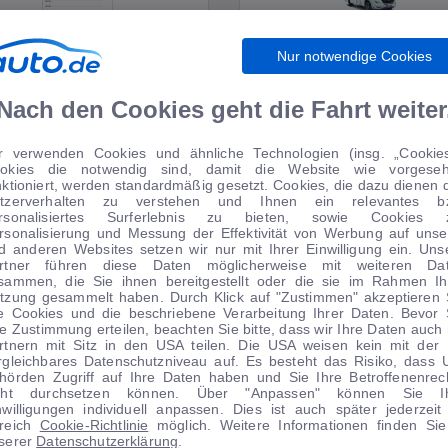
Nur notwendige Cookies
WIRTSCHAFT
WOHNMOBILE
Nach den Cookies geht die Fahrt weiter
r verwenden Cookies und ähnliche Technologien (insg. „Cookies
okies die notwendig sind, damit die Website wie vorgese
TIPPS VOM AUTOMARKT
nktioniert, werden standardmäßig gesetzt. Cookies, die dazu dienen 
tzerverhalten zu verstehen und Ihnen ein relevantes b
rsonalisiertes Surferlebnis zu bieten, sowie Cookies 
rsonalisierung und Messung der Effektivität von Werbung auf unse
d anderen Websites setzen wir nur mit Ihrer Einwilligung ein. Uns
rtner führen diese Daten möglicherweise mit weiteren Da
sammen, die Sie ihnen bereitgestellt oder die sie im Rahmen Ih
tzung gesammelt haben. Durch Klick auf "Zustimmen" akzeptieren 
le Cookies und die beschriebene Verarbeitung Ihrer Daten. Bevor 
re Zustimmung erteilen, beachten Sie bitte, dass wir Ihre Daten auch 
rtnern mit Sitz in den USA teilen. Die USA weisen kein mit der
rgleichbares Datenschutzniveau auf. Es besteht das Risiko, dass 
hörden Zugriff auf Ihre Daten haben und Sie Ihre Betroffenenrec
cht durchsetzen können. Über "Anpassen" können Sie I
nwilligungen individuell anpassen. Dies ist auch später jederzeit
1
|
13
1
|
14
reich
Cookie-Richtlinie
möglich. Weitere Informationen finden Sie
serer
Datenschutzerklärung
.