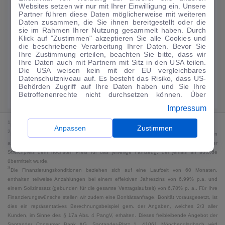
Websites setzen wir nur mit Ihrer Einwilligung ein. Unsere
188
€
Partner führen diese Daten möglicherweise mit weiteren
Daten zusammen, die Sie ihnen bereitgestellt oder die
Guter Preis
4
sie im Rahmen Ihrer Nutzung gesammelt haben. Durch
/mtl.
Klick auf "Zustimmen" akzeptieren Sie alle Cookies und
die beschriebene Verarbeitung Ihrer Daten. Bevor Sie
·
·
Finanzierungs-Details
0 € Anzahlung
60 Monate
Ihre Zustimmung erteilen, beachten Sie bitte, dass wir
Ihre Daten auch mit Partnern mit Sitz in den USA teilen.
Die USA weisen kein mit der EU vergleichbares
Angebot anfragen
Rate anpassen
Datenschutzniveau auf. Es besteht das Risiko, dass US-
Behörden Zugriff auf Ihre Daten haben und Sie Ihre
Kraftstoffverbrauch komb. 18 l/100 km · CO₂-Emissionen komb. 0 g/km ·
Betroffenenrechte nicht durchsetzen können. Über
CO₂-Klasse G · WLTP*
"Anpassen" können Sie Ihre Einwilligungen individuell
Impressum
anpassen. Dies ist auch später jederzeit im Bereich
Cookie-Richtlinie
möglich. Weitere Informationen finden
1
MwSt. ausweisbar
Sie in unserer
Datenschutzerklärung
.
Anpassen
Zustimmen
2
Bei dem Streichpreis handelt es sich für Neufahrzeuge und junge Gebrauchte um den
an auto.de übermittelten Listenpreis. Für alle anderen Fahrzeuge entspricht der
Streichpreis dem höchsten Preis für das jeweilige Fahrzeug, der jemals an auto.de
übermittelt wurde.
3
Die Finanzierungskonditionen beziehen sich auf eine Laufzeit von 60 Monaten,
enthalten teilweise Anzahlungen bei einem effektiven Jahreszins von 6,99% p.a. und
einem Sollzinssatz (gebunden für die gesamte Vertragslaufzeit) von 6,78% p. a.. Für Ihre
Finanzierungswünsche stellen wir zudem eine Bonitätsanfrage. Bonität vorausgesetzt, ist
dies ein repräsentatives Berechnungsbeispiel gem. der Angaben, welches 2/3 aller
Kunden, im Sinne des § 17a Abs. 4 PangV, erhalten. Dieses freibleibende Angebot der
Santander Consumer Bank AG, Santander-Platz 1, 41061 Mönchengladbach wird