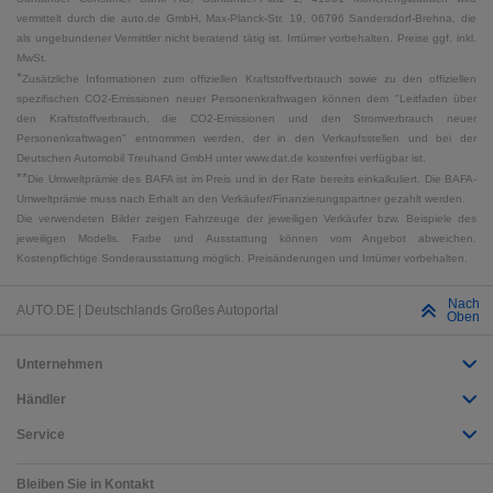
vermittelt durch die auto.de GmbH, Max-Planck-Str. 19, 06796 Sandersdorf-Brehna, die
als ungebundener Vermittler nicht beratend tätig ist. Irrtümer vorbehalten. Preise ggf. inkl.
MwSt.
*
Zusätzliche Informationen zum offiziellen Kraftstoffverbrauch sowie zu den offiziellen
spezifischen CO2-Emissionen neuer Personenkraftwagen können dem "Leitfaden über
den Kraftstoffverbrauch, die CO2-Emissionen und den Stromverbrauch neuer
Personenkraftwagen" entnommen werden, der in den Verkaufsstellen und bei der
Deutschen Automobil Treuhand GmbH unter www.dat.de kostenfrei verfügbar ist.
**
Die Umweltprämie des BAFA ist im Preis und in der Rate bereits einkalkuliert. Die BAFA-
Umweltprämie muss nach Erhalt an den Verkäufer/Finanzierungspartner gezahlt werden.
Die verwendeten Bilder zeigen Fahrzeuge der jeweiligen Verkäufer bzw. Beispiele des
jeweiligen Modells. Farbe und Ausstattung können vom Angebot abweichen.
Kostenpflichtige Sonderausstattung möglich. Preisänderungen und Irrtümer vorbehalten.
Nach
AUTO.DE | Deutschlands Großes Autoportal
Oben
Unternehmen
Händler
Service
Bleiben Sie in Kontakt