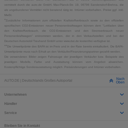
vermittelt durch die auto.de GmbH, Max-Planck-Str. 19, 06796 Sandersdorf-Brehna, die
als ungebundener Vermittler nicht beratend tätig ist. Irrtümer vorbehalten. Preise ggf. inkl.
MwSt.
*
Zusätzliche Informationen zum offiziellen Kraftstoffverbrauch sowie zu den offiziellen
spezifischen CO2-Emissionen neuer Personenkraftwagen können dem "Leitfaden über
den Kraftstoffverbrauch, die CO2-Emissionen und den Stromverbrauch neuer
Personenkraftwagen" entnommen werden, der in den Verkaufsstellen und bei der
Deutschen Automobil Treuhand GmbH unter www.dat.de kostenfrei verfügbar ist.
**
Die Umweltprämie des BAFA ist im Preis und in der Rate bereits einkalkuliert. Die BAFA-
Umweltprämie muss nach Erhalt an den Verkäufer/Finanzierungspartner gezahlt werden.
Die verwendeten Bilder zeigen Fahrzeuge der jeweiligen Verkäufer bzw. Beispiele des
jeweiligen Modells. Farbe und Ausstattung können vom Angebot abweichen.
Kostenpflichtige Sonderausstattung möglich. Preisänderungen und Irrtümer vorbehalten.
Nach
AUTO.DE | Deutschlands Großes Autoportal
Oben
Unternehmen
Händler
Service
Bleiben Sie in Kontakt