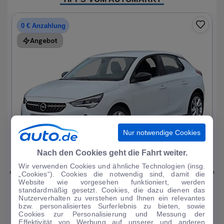
0 € Anzahlung
Angebot
Nur notwendige Cookies
1
|
19
Nach den Cookies geht die Fahrt weiter.
Wir verwenden Cookies und ähnliche Technologien (insg.
Opel
Corsa
„Cookies“). Cookies die notwendig sind, damit die
Website wie vorgesehen funktioniert, werden
Elegance 1.2T*Autom LED R-Kam Tempo Blueto...
standardmäßig gesetzt. Cookies, die dazu dienen das
Nutzerverhalten zu verstehen und Ihnen ein relevantes
33.297 km
·
07/2023
·
·
Benzin
·
Automatik
bzw. personalisiertes Surferlebnis zu bieten, sowie
Cookies zur Personalisierung und Messung der
Finanzierung
Kaufen
Effektivität von Werbung auf unserer und anderen