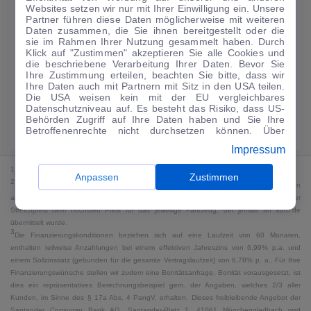
Websites setzen wir nur mit Ihrer Einwilligung ein. Unsere
134
€
Partner führen diese Daten möglicherweise mit weiteren
Daten zusammen, die Sie ihnen bereitgestellt oder die
Guter Preis
4
sie im Rahmen Ihrer Nutzung gesammelt haben. Durch
/mtl.
Klick auf "Zustimmen" akzeptieren Sie alle Cookies und
die beschriebene Verarbeitung Ihrer Daten. Bevor Sie
·
·
Finanzierungs-Details
0 € Anzahlung
60 Monate
Ihre Zustimmung erteilen, beachten Sie bitte, dass wir
Ihre Daten auch mit Partnern mit Sitz in den USA teilen.
Die USA weisen kein mit der EU vergleichbares
Angebot anfragen
Rate anpassen
Datenschutzniveau auf. Es besteht das Risiko, dass US-
Behörden Zugriff auf Ihre Daten haben und Sie Ihre
Kraftstoffverbrauch komb. 5,4 l/100 km · CO₂-Emissionen komb. 123 g/km
Betroffenenrechte nicht durchsetzen können. Über
· CO₂-Klasse D · WLTP*
"Anpassen" können Sie Ihre Einwilligungen individuell
Impressum
anpassen. Dies ist auch später jederzeit im Bereich
Cookie-Richtlinie
möglich. Weitere Informationen finden
1
MwSt. ausweisbar
Sie in unserer
Datenschutzerklärung
.
Anpassen
Zustimmen
2
Bei dem Streichpreis handelt es sich für Neufahrzeuge und junge Gebrauchte um den
an auto.de übermittelten Listenpreis. Für alle anderen Fahrzeuge entspricht der
Streichpreis dem höchsten Preis für das jeweilige Fahrzeug, der jemals an auto.de
übermittelt wurde.
3
Die Finanzierungskonditionen beziehen sich auf eine Laufzeit von 60 Monaten,
enthalten teilweise Anzahlungen bei einem effektiven Jahreszins von 6,99% p.a. und
einem Sollzinssatz (gebunden für die gesamte Vertragslaufzeit) von 6,78% p. a.. Für Ihre
Finanzierungswünsche stellen wir zudem eine Bonitätsanfrage. Bonität vorausgesetzt, ist
dies ein repräsentatives Berechnungsbeispiel gem. der Angaben, welches 2/3 aller
Kunden, im Sinne des § 17a Abs. 4 PangV, erhalten. Dieses freibleibende Angebot der
Santander Consumer Bank AG, Santander-Platz 1, 41061 Mönchengladbach wird