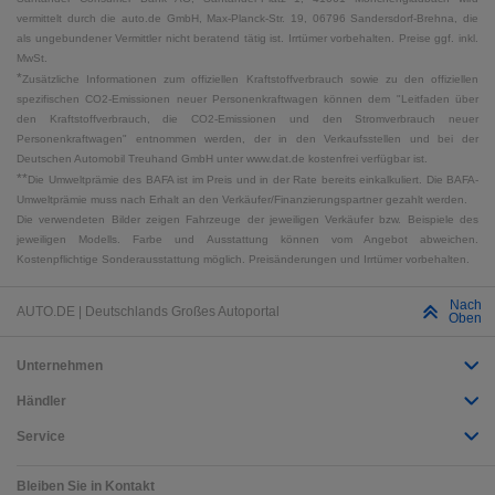
vermittelt durch die auto.de GmbH, Max-Planck-Str. 19, 06796 Sandersdorf-Brehna, die
als ungebundener Vermittler nicht beratend tätig ist. Irrtümer vorbehalten. Preise ggf. inkl.
MwSt.
*
Zusätzliche Informationen zum offiziellen Kraftstoffverbrauch sowie zu den offiziellen
spezifischen CO2-Emissionen neuer Personenkraftwagen können dem "Leitfaden über
den Kraftstoffverbrauch, die CO2-Emissionen und den Stromverbrauch neuer
Personenkraftwagen" entnommen werden, der in den Verkaufsstellen und bei der
Deutschen Automobil Treuhand GmbH unter www.dat.de kostenfrei verfügbar ist.
**
Die Umweltprämie des BAFA ist im Preis und in der Rate bereits einkalkuliert. Die BAFA-
Umweltprämie muss nach Erhalt an den Verkäufer/Finanzierungspartner gezahlt werden.
Die verwendeten Bilder zeigen Fahrzeuge der jeweiligen Verkäufer bzw. Beispiele des
jeweiligen Modells. Farbe und Ausstattung können vom Angebot abweichen.
Kostenpflichtige Sonderausstattung möglich. Preisänderungen und Irrtümer vorbehalten.
Nach
AUTO.DE | Deutschlands Großes Autoportal
Oben
Unternehmen
Händler
Service
Bleiben Sie in Kontakt