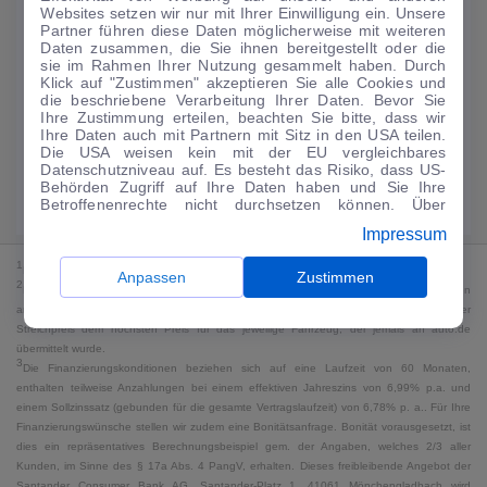
Websites setzen wir nur mit Ihrer Einwilligung ein. Unsere
159
€
Partner führen diese Daten möglicherweise mit weiteren
Daten zusammen, die Sie ihnen bereitgestellt oder die
Guter Preis
4
sie im Rahmen Ihrer Nutzung gesammelt haben. Durch
/mtl.
Klick auf "Zustimmen" akzeptieren Sie alle Cookies und
die beschriebene Verarbeitung Ihrer Daten. Bevor Sie
·
·
Finanzierungs-Details
0 € Anzahlung
60 Monate
Ihre Zustimmung erteilen, beachten Sie bitte, dass wir
Ihre Daten auch mit Partnern mit Sitz in den USA teilen.
Die USA weisen kein mit der EU vergleichbares
Angebot anfragen
Rate anpassen
Datenschutzniveau auf. Es besteht das Risiko, dass US-
Behörden Zugriff auf Ihre Daten haben und Sie Ihre
Kraftstoffverbrauch komb. 7,2 l/100 km · CO₂-Emissionen komb. 165 g/km
Betroffenenrechte nicht durchsetzen können. Über
· CO₂-Klasse F · WLTP*
"Anpassen" können Sie Ihre Einwilligungen individuell
Impressum
anpassen. Dies ist auch später jederzeit im Bereich
Cookie-Richtlinie
möglich. Weitere Informationen finden
1
MwSt. ausweisbar
Sie in unserer
Datenschutzerklärung
.
Anpassen
Zustimmen
2
Bei dem Streichpreis handelt es sich für Neufahrzeuge und junge Gebrauchte um den
an auto.de übermittelten Listenpreis. Für alle anderen Fahrzeuge entspricht der
Streichpreis dem höchsten Preis für das jeweilige Fahrzeug, der jemals an auto.de
übermittelt wurde.
3
Die Finanzierungskonditionen beziehen sich auf eine Laufzeit von 60 Monaten,
enthalten teilweise Anzahlungen bei einem effektiven Jahreszins von 6,99% p.a. und
einem Sollzinssatz (gebunden für die gesamte Vertragslaufzeit) von 6,78% p. a.. Für Ihre
Finanzierungswünsche stellen wir zudem eine Bonitätsanfrage. Bonität vorausgesetzt, ist
dies ein repräsentatives Berechnungsbeispiel gem. der Angaben, welches 2/3 aller
Kunden, im Sinne des § 17a Abs. 4 PangV, erhalten. Dieses freibleibende Angebot der
Santander Consumer Bank AG, Santander-Platz 1, 41061 Mönchengladbach wird