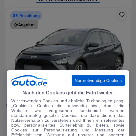
0 € Anzahlung
Angebot
Nur notwendige Cookies
1
|
15
Nach den Cookies geht die Fahrt weiter.
Wir verwenden Cookies und ähnliche Technologien (insg.
Hyundai
Bayon
„Cookies“). Cookies die notwendig sind, damit die
Website wie vorgesehen funktioniert, werden
1.0 T-GDI Trend Mild-Hybrid DAB/Sitzhzg.
standardmäßig gesetzt. Cookies, die dazu dienen das
Nutzerverhalten zu verstehen und Ihnen ein relevantes
19.196 km
·
08/2023
·
·
Benzin
·
Automatik
bzw. personalisiertes Surferlebnis zu bieten, sowie
Cookies zur Personalisierung und Messung der
Finanzierung
Kaufen
Effektivität von Werbung auf unserer und anderen