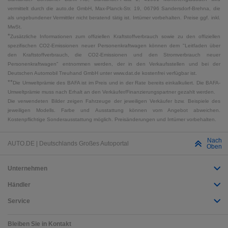
vermittelt durch die auto.de GmbH, Max-Planck-Str. 19, 06796 Sandersdorf-Brehna, die
als ungebundener Vermittler nicht beratend tätig ist. Irrtümer vorbehalten. Preise ggf. inkl.
MwSt.
*
Zusätzliche Informationen zum offiziellen Kraftstoffverbrauch sowie zu den offiziellen
spezifischen CO2-Emissionen neuer Personenkraftwagen können dem "Leitfaden über
den Kraftstoffverbrauch, die CO2-Emissionen und den Stromverbrauch neuer
Personenkraftwagen" entnommen werden, der in den Verkaufsstellen und bei der
Deutschen Automobil Treuhand GmbH unter www.dat.de kostenfrei verfügbar ist.
**
Die Umweltprämie des BAFA ist im Preis und in der Rate bereits einkalkuliert. Die BAFA-
Umweltprämie muss nach Erhalt an den Verkäufer/Finanzierungspartner gezahlt werden.
Die verwendeten Bilder zeigen Fahrzeuge der jeweiligen Verkäufer bzw. Beispiele des
jeweiligen Modells. Farbe und Ausstattung können vom Angebot abweichen.
Kostenpflichtige Sonderausstattung möglich. Preisänderungen und Irrtümer vorbehalten.
Nach
AUTO.DE | Deutschlands Großes Autoportal
Oben
Unternehmen
Händler
Service
Bleiben Sie in Kontakt