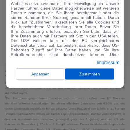
Websites setzen wir nur mit Ihrer Einwilligung ein. Unsere
188
€
Partner führen diese Daten möglicherweise mit weiteren
Daten zusammen, die Sie ihnen bereitgestellt oder die
Guter Preis
4
sie im Rahmen Ihrer Nutzung gesammelt haben. Durch
/mtl.
Klick auf "Zustimmen" akzeptieren Sie alle Cookies und
die beschriebene Verarbeitung Ihrer Daten. Bevor Sie
·
·
Finanzierungs-Details
0 € Anzahlung
60 Monate
Ihre Zustimmung erteilen, beachten Sie bitte, dass wir
Ihre Daten auch mit Partnern mit Sitz in den USA teilen.
Die USA weisen kein mit der EU vergleichbares
Angebot anfragen
Rate anpassen
Datenschutzniveau auf. Es besteht das Risiko, dass US-
Behörden Zugriff auf Ihre Daten haben und Sie Ihre
Kraftstoffverbrauch komb. 18 l/100 km · CO₂-Emissionen komb. 0 g/km ·
Betroffenenrechte nicht durchsetzen können. Über
CO₂-Klasse G · WLTP*
"Anpassen" können Sie Ihre Einwilligungen individuell
Impressum
anpassen. Dies ist auch später jederzeit im Bereich
Cookie-Richtlinie
möglich. Weitere Informationen finden
1
MwSt. ausweisbar
Sie in unserer
Datenschutzerklärung
.
Anpassen
Zustimmen
2
Bei dem Streichpreis handelt es sich für Neufahrzeuge und junge Gebrauchte um den
an auto.de übermittelten Listenpreis. Für alle anderen Fahrzeuge entspricht der
Streichpreis dem höchsten Preis für das jeweilige Fahrzeug, der jemals an auto.de
übermittelt wurde.
3
Die Finanzierungskonditionen beziehen sich auf eine Laufzeit von 60 Monaten,
enthalten teilweise Anzahlungen bei einem effektiven Jahreszins von 6,99% p.a. und
einem Sollzinssatz (gebunden für die gesamte Vertragslaufzeit) von 6,78% p. a.. Für Ihre
Finanzierungswünsche stellen wir zudem eine Bonitätsanfrage. Bonität vorausgesetzt, ist
dies ein repräsentatives Berechnungsbeispiel gem. der Angaben, welches 2/3 aller
Kunden, im Sinne des § 17a Abs. 4 PangV, erhalten. Dieses freibleibende Angebot der
Santander Consumer Bank AG, Santander-Platz 1, 41061 Mönchengladbach wird