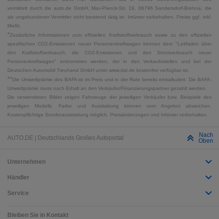
vermittelt durch die auto.de GmbH, Max-Planck-Str. 19, 06796 Sandersdorf-Brehna, die
als ungebundener Vermittler nicht beratend tätig ist. Irrtümer vorbehalten. Preise ggf. inkl.
MwSt.
*
Zusätzliche Informationen zum offiziellen Kraftstoffverbrauch sowie zu den offiziellen
spezifischen CO2-Emissionen neuer Personenkraftwagen können dem "Leitfaden über
den Kraftstoffverbrauch, die CO2-Emissionen und den Stromverbrauch neuer
Personenkraftwagen" entnommen werden, der in den Verkaufsstellen und bei der
Deutschen Automobil Treuhand GmbH unter www.dat.de kostenfrei verfügbar ist.
**
Die Umweltprämie des BAFA ist im Preis und in der Rate bereits einkalkuliert. Die BAFA-
Umweltprämie muss nach Erhalt an den Verkäufer/Finanzierungspartner gezahlt werden.
Die verwendeten Bilder zeigen Fahrzeuge der jeweiligen Verkäufer bzw. Beispiele des
jeweiligen Modells. Farbe und Ausstattung können vom Angebot abweichen.
Kostenpflichtige Sonderausstattung möglich. Preisänderungen und Irrtümer vorbehalten.
Nach
AUTO.DE | Deutschlands Großes Autoportal
Oben
Unternehmen
Händler
Service
Bleiben Sie in Kontakt