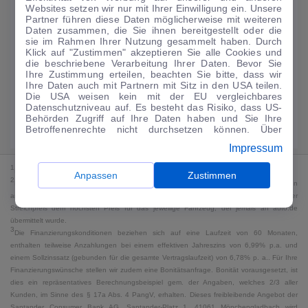
Websites setzen wir nur mit Ihrer Einwilligung ein. Unsere
122
€
Partner führen diese Daten möglicherweise mit weiteren
Daten zusammen, die Sie ihnen bereitgestellt oder die
Guter Preis
4
sie im Rahmen Ihrer Nutzung gesammelt haben. Durch
/mtl.
Klick auf "Zustimmen" akzeptieren Sie alle Cookies und
die beschriebene Verarbeitung Ihrer Daten. Bevor Sie
·
·
Finanzierungs-Details
0 € Anzahlung
60 Monate
Ihre Zustimmung erteilen, beachten Sie bitte, dass wir
Ihre Daten auch mit Partnern mit Sitz in den USA teilen.
Die USA weisen kein mit der EU vergleichbares
Angebot anfragen
Rate anpassen
Datenschutzniveau auf. Es besteht das Risiko, dass US-
Behörden Zugriff auf Ihre Daten haben und Sie Ihre
Kraftstoffverbrauch komb. 6,3 l/100 km · CO₂-Emissionen komb. 145 g/km
Betroffenenrechte nicht durchsetzen können. Über
· CO₂-Klasse E · WLTP*
"Anpassen" können Sie Ihre Einwilligungen individuell
Impressum
anpassen. Dies ist auch später jederzeit im Bereich
Cookie-Richtlinie
möglich. Weitere Informationen finden
1
MwSt. ausweisbar
Sie in unserer
Datenschutzerklärung
.
Anpassen
Zustimmen
2
Bei dem Streichpreis handelt es sich für Neufahrzeuge und junge Gebrauchte um den
an auto.de übermittelten Listenpreis. Für alle anderen Fahrzeuge entspricht der
Streichpreis dem höchsten Preis für das jeweilige Fahrzeug, der jemals an auto.de
übermittelt wurde.
3
Die Finanzierungskonditionen beziehen sich auf eine Laufzeit von 60 Monaten,
enthalten teilweise Anzahlungen bei einem effektiven Jahreszins von 6,99% p.a. und
einem Sollzinssatz (gebunden für die gesamte Vertragslaufzeit) von 6,78% p. a.. Für Ihre
Finanzierungswünsche stellen wir zudem eine Bonitätsanfrage. Bonität vorausgesetzt, ist
dies ein repräsentatives Berechnungsbeispiel gem. der Angaben, welches 2/3 aller
Kunden, im Sinne des § 17a Abs. 4 PangV, erhalten. Dieses freibleibende Angebot der
Santander Consumer Bank AG, Santander-Platz 1, 41061 Mönchengladbach wird