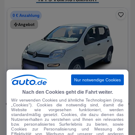
0 € Anzahlung
Angebot
Nur notwendige Cookies
1
|
15
Nach den Cookies geht die Fahrt weiter.
Wir verwenden Cookies und ähnliche Technologien (insg.
Fiat
Panda
„Cookies“). Cookies die notwendig sind, damit die
Website wie vorgesehen funktioniert, werden
1.0 Mild Hybrid Base neuwertig
standardmäßig gesetzt. Cookies, die dazu dienen das
Nutzerverhalten zu verstehen und Ihnen ein relevantes
1.214 km
·
05/2024
·
·
Benzin
·
Manuell
bzw. personalisiertes Surferlebnis zu bieten, sowie
Cookies zur Personalisierung und Messung der
Finanzierung
Kaufen
Effektivität von Werbung auf unserer und anderen