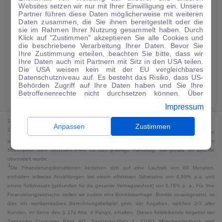
Websites setzen wir nur mit Ihrer Einwilligung ein. Unsere
141
€
Partner führen diese Daten möglicherweise mit weiteren
Daten zusammen, die Sie ihnen bereitgestellt oder die
Guter Preis
4
sie im Rahmen Ihrer Nutzung gesammelt haben. Durch
/mtl.
Klick auf "Zustimmen" akzeptieren Sie alle Cookies und
die beschriebene Verarbeitung Ihrer Daten. Bevor Sie
·
·
Finanzierungs-Details
0 € Anzahlung
48 Monate
Ihre Zustimmung erteilen, beachten Sie bitte, dass wir
Ihre Daten auch mit Partnern mit Sitz in den USA teilen.
Die USA weisen kein mit der EU vergleichbares
Angebot anfragen
Rate anpassen
Datenschutzniveau auf. Es besteht das Risiko, dass US-
Behörden Zugriff auf Ihre Daten haben und Sie Ihre
Kraftstoffverbrauch komb. 8,4 l/100 km · CO₂-Emissionen komb. 195 g/km
Betroffenenrechte nicht durchsetzen können. Über
· CO₂-Klasse G · WLTP*
"Anpassen" können Sie Ihre Einwilligungen individuell
Impressum
anpassen. Dies ist auch später jederzeit im Bereich
Cookie-Richtlinie
möglich. Weitere Informationen finden
1
MwSt. ausweisbar
Sie in unserer
Datenschutzerklärung
.
Anpassen
Zustimmen
2
Bei dem Streichpreis handelt es sich für Neufahrzeuge und junge Gebrauchte um den
an auto.de übermittelten Listenpreis. Für alle anderen Fahrzeuge entspricht der
Streichpreis dem höchsten Preis für das jeweilige Fahrzeug, der jemals an auto.de
übermittelt wurde.
3
Die Finanzierungskonditionen beziehen sich auf eine Laufzeit von 60 Monaten,
enthalten teilweise Anzahlungen bei einem effektiven Jahreszins von 6,99% p.a. und
einem Sollzinssatz (gebunden für die gesamte Vertragslaufzeit) von 6,78% p. a.. Für Ihre
Finanzierungswünsche stellen wir zudem eine Bonitätsanfrage. Bonität vorausgesetzt, ist
dies ein repräsentatives Berechnungsbeispiel gem. der Angaben, welches 2/3 aller
Kunden, im Sinne des § 17a Abs. 4 PangV, erhalten. Dieses freibleibende Angebot der
Santander Consumer Bank AG, Santander-Platz 1, 41061 Mönchengladbach wird