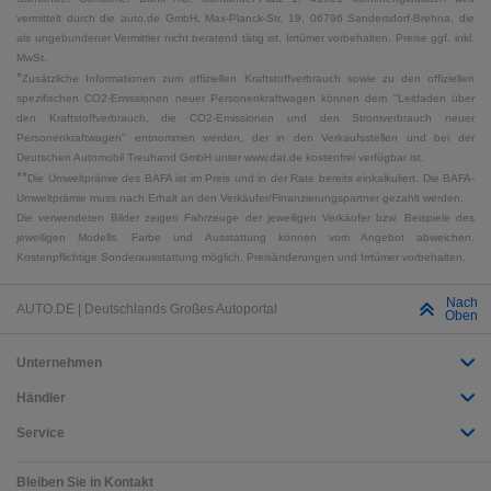
vermittelt durch die auto.de GmbH, Max-Planck-Str. 19, 06796 Sandersdorf-Brehna, die
als ungebundener Vermittler nicht beratend tätig ist. Irrtümer vorbehalten. Preise ggf. inkl.
MwSt.
*
Zusätzliche Informationen zum offiziellen Kraftstoffverbrauch sowie zu den offiziellen
spezifischen CO2-Emissionen neuer Personenkraftwagen können dem "Leitfaden über
den Kraftstoffverbrauch, die CO2-Emissionen und den Stromverbrauch neuer
Personenkraftwagen" entnommen werden, der in den Verkaufsstellen und bei der
Deutschen Automobil Treuhand GmbH unter www.dat.de kostenfrei verfügbar ist.
**
Die Umweltprämie des BAFA ist im Preis und in der Rate bereits einkalkuliert. Die BAFA-
Umweltprämie muss nach Erhalt an den Verkäufer/Finanzierungspartner gezahlt werden.
Die verwendeten Bilder zeigen Fahrzeuge der jeweiligen Verkäufer bzw. Beispiele des
jeweiligen Modells. Farbe und Ausstattung können vom Angebot abweichen.
Kostenpflichtige Sonderausstattung möglich. Preisänderungen und Irrtümer vorbehalten.
Nach
AUTO.DE | Deutschlands Großes Autoportal
Oben
Unternehmen
Händler
Service
Bleiben Sie in Kontakt