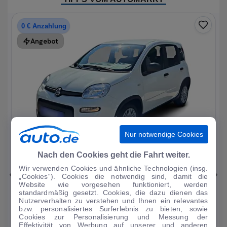
0 € Anzahlung
Angebot
Nur notwendige Cookies
1
|
15
Nach den Cookies geht die Fahrt weiter.
Wir verwenden Cookies und ähnliche Technologien (insg.
Fiat
Panda
„Cookies“). Cookies die notwendig sind, damit die
Website wie vorgesehen funktioniert, werden
1.0 Mild Hybrid Base neuwertig
standardmäßig gesetzt. Cookies, die dazu dienen das
Nutzerverhalten zu verstehen und Ihnen ein relevantes
1.214 km
·
05/2024
·
·
Benzin
·
Manuell
bzw. personalisiertes Surferlebnis zu bieten, sowie
Cookies zur Personalisierung und Messung der
Finanzierung
Kaufen
Effektivität von Werbung auf unserer und anderen