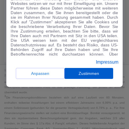
Websites setzen wir nur mit Ihrer Einwilligung ein. Unsere
122
€
Partner führen diese Daten möglicherweise mit weiteren
Daten zusammen, die Sie ihnen bereitgestellt oder die
Guter Preis
4
sie im Rahmen Ihrer Nutzung gesammelt haben. Durch
/mtl.
Klick auf "Zustimmen" akzeptieren Sie alle Cookies und
die beschriebene Verarbeitung Ihrer Daten. Bevor Sie
·
·
Finanzierungs-Details
0 € Anzahlung
60 Monate
Ihre Zustimmung erteilen, beachten Sie bitte, dass wir
Ihre Daten auch mit Partnern mit Sitz in den USA teilen.
Die USA weisen kein mit der EU vergleichbares
Angebot anfragen
Rate anpassen
Datenschutzniveau auf. Es besteht das Risiko, dass US-
Behörden Zugriff auf Ihre Daten haben und Sie Ihre
Kraftstoffverbrauch komb. 6,3 l/100 km · CO₂-Emissionen komb. 145 g/km
Betroffenenrechte nicht durchsetzen können. Über
· CO₂-Klasse E · WLTP*
"Anpassen" können Sie Ihre Einwilligungen individuell
Impressum
anpassen. Dies ist auch später jederzeit im Bereich
Cookie-Richtlinie
möglich. Weitere Informationen finden
1
MwSt. ausweisbar
Sie in unserer
Datenschutzerklärung
.
Anpassen
Zustimmen
2
Bei dem Streichpreis handelt es sich für Neufahrzeuge und junge Gebrauchte um den
an auto.de übermittelten Listenpreis. Für alle anderen Fahrzeuge entspricht der
Streichpreis dem höchsten Preis für das jeweilige Fahrzeug, der jemals an auto.de
übermittelt wurde.
3
Die Finanzierungskonditionen beziehen sich auf eine Laufzeit von 60 Monaten,
enthalten teilweise Anzahlungen bei einem effektiven Jahreszins von 6,99% p.a. und
einem Sollzinssatz (gebunden für die gesamte Vertragslaufzeit) von 6,78% p. a.. Für Ihre
Finanzierungswünsche stellen wir zudem eine Bonitätsanfrage. Bonität vorausgesetzt, ist
dies ein repräsentatives Berechnungsbeispiel gem. der Angaben, welches 2/3 aller
Kunden, im Sinne des § 17a Abs. 4 PangV, erhalten. Dieses freibleibende Angebot der
Santander Consumer Bank AG, Santander-Platz 1, 41061 Mönchengladbach wird