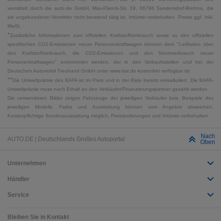
vermittelt durch die auto.de GmbH, Max-Planck-Str. 19, 06796 Sandersdorf-Brehna, die
als ungebundener Vermittler nicht beratend tätig ist. Irrtümer vorbehalten. Preise ggf. inkl.
MwSt.
*
Zusätzliche Informationen zum offiziellen Kraftstoffverbrauch sowie zu den offiziellen
spezifischen CO2-Emissionen neuer Personenkraftwagen können dem "Leitfaden über
den Kraftstoffverbrauch, die CO2-Emissionen und den Stromverbrauch neuer
Personenkraftwagen" entnommen werden, der in den Verkaufsstellen und bei der
Deutschen Automobil Treuhand GmbH unter www.dat.de kostenfrei verfügbar ist.
**
Die Umweltprämie des BAFA ist im Preis und in der Rate bereits einkalkuliert. Die BAFA-
Umweltprämie muss nach Erhalt an den Verkäufer/Finanzierungspartner gezahlt werden.
Die verwendeten Bilder zeigen Fahrzeuge der jeweiligen Verkäufer bzw. Beispiele des
jeweiligen Modells. Farbe und Ausstattung können vom Angebot abweichen.
Kostenpflichtige Sonderausstattung möglich. Preisänderungen und Irrtümer vorbehalten.
Nach
AUTO.DE | Deutschlands Großes Autoportal
Oben
Unternehmen
Händler
Service
Bleiben Sie in Kontakt