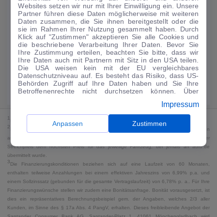
Websites setzen wir nur mit Ihrer Einwilligung ein. Unsere
112
€
Partner führen diese Daten möglicherweise mit weiteren
Daten zusammen, die Sie ihnen bereitgestellt oder die
Guter Preis
4
sie im Rahmen Ihrer Nutzung gesammelt haben. Durch
/mtl.
Klick auf "Zustimmen" akzeptieren Sie alle Cookies und
die beschriebene Verarbeitung Ihrer Daten. Bevor Sie
·
·
Finanzierungs-Details
0 € Anzahlung
60 Monate
Ihre Zustimmung erteilen, beachten Sie bitte, dass wir
Ihre Daten auch mit Partnern mit Sitz in den USA teilen.
Die USA weisen kein mit der EU vergleichbares
Angebot anfragen
Rate anpassen
Datenschutzniveau auf. Es besteht das Risiko, dass US-
Behörden Zugriff auf Ihre Daten haben und Sie Ihre
Kraftstoffverbrauch komb. 4,7 l/100 km · CO₂-Emissionen komb. 107 g/km
Betroffenenrechte nicht durchsetzen können. Über
· CO₂-Klasse G · WLTP*
"Anpassen" können Sie Ihre Einwilligungen individuell
Impressum
anpassen. Dies ist auch später jederzeit im Bereich
Cookie-Richtlinie
möglich. Weitere Informationen finden
1
MwSt. ausweisbar
Sie in unserer
Datenschutzerklärung
.
Anpassen
Zustimmen
2
Bei dem Streichpreis handelt es sich für Neufahrzeuge und junge Gebrauchte um den
an auto.de übermittelten Listenpreis. Für alle anderen Fahrzeuge entspricht der
Streichpreis dem höchsten Preis für das jeweilige Fahrzeug, der jemals an auto.de
übermittelt wurde.
3
Die Finanzierungskonditionen beziehen sich auf eine Laufzeit von 60 Monaten,
enthalten teilweise Anzahlungen bei einem effektiven Jahreszins von 6,99% p.a. und
einem Sollzinssatz (gebunden für die gesamte Vertragslaufzeit) von 6,78% p. a.. Für Ihre
Finanzierungswünsche stellen wir zudem eine Bonitätsanfrage. Bonität vorausgesetzt, ist
dies ein repräsentatives Berechnungsbeispiel gem. der Angaben, welches 2/3 aller
Kunden, im Sinne des § 17a Abs. 4 PangV, erhalten. Dieses freibleibende Angebot der
Santander Consumer Bank AG, Santander-Platz 1, 41061 Mönchengladbach wird