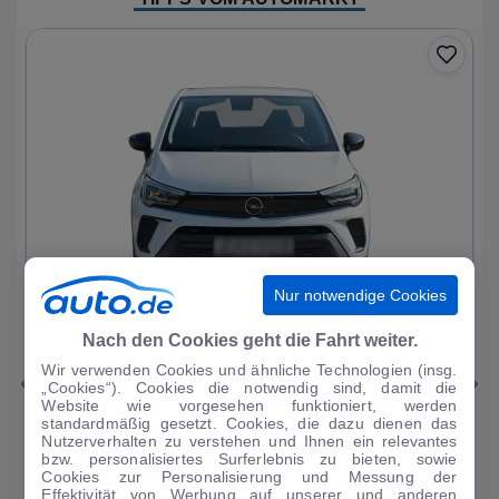
Nur notwendige Cookies
1
|
14
Nach den Cookies geht die Fahrt weiter.
Wir verwenden Cookies und ähnliche Technologien (insg.
Opel
Crossland X
„Cookies“). Cookies die notwendig sind, damit die
Website wie vorgesehen funktioniert, werden
EDITION TOP / Rü-Kamera/Sitzheiz / PDC
standardmäßig gesetzt. Cookies, die dazu dienen das
Nutzerverhalten zu verstehen und Ihnen ein relevantes
55.670 km
·
11/2021
·
·
Benzin
·
Manuell
bzw. personalisiertes Surferlebnis zu bieten, sowie
Cookies zur Personalisierung und Messung der
Finanzierung
Kaufen
Effektivität von Werbung auf unserer und anderen