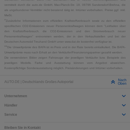
vermittelt durch die auto.de GmbH, Max-Planck-Str. 19, 06796 Sandersdorf-Brehna, die
als ungebundener Vermittler nicht beratend tätig ist. Irrtümer vorbehalten. Preise ggf. inkl.
MwSt.
*
Zusätzliche Informationen zum offiziellen Kraftstoffverbrauch sowie zu den offiziellen
spezifischen CO2-Emissionen neuer Personenkraftwagen können dem "Leitfaden über
den Kraftstoffverbrauch, die CO2-Emissionen und den Stromverbrauch neuer
Personenkraftwagen" entnommen werden, der in den Verkaufsstellen und bei der
Deutschen Automobil Treuhand GmbH unter www.dat.de kostenfrei verfügbar ist.
**
Die Umweltprämie des BAFA ist im Preis und in der Rate bereits einkalkuliert. Die BAFA-
Umweltprämie muss nach Erhalt an den Verkäufer/Finanzierungspartner gezahlt werden.
Die verwendeten Bilder zeigen Fahrzeuge der jeweiligen Verkäufer bzw. Beispiele des
jeweiligen Modells. Farbe und Ausstattung können vom Angebot abweichen.
Kostenpflichtige Sonderausstattung möglich. Preisänderungen und Irrtümer vorbehalten.
Nach
AUTO.DE | Deutschlands Großes Autoportal
Oben
Unternehmen
Händler
Service
Bleiben Sie in Kontakt