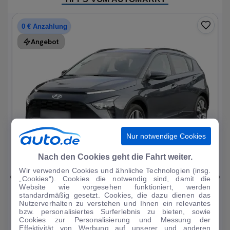
0 € Anzahlung
Angebot
Nur notwendige Cookies
1
|
15
Nach den Cookies geht die Fahrt weiter.
Wir verwenden Cookies und ähnliche Technologien (insg.
Hyundai
Bayon
„Cookies“). Cookies die notwendig sind, damit die
Website wie vorgesehen funktioniert, werden
1.0 T-GDI Trend Mild-Hybrid DAB/Sitzhzg.
standardmäßig gesetzt. Cookies, die dazu dienen das
Nutzerverhalten zu verstehen und Ihnen ein relevantes
19.196 km
·
08/2023
·
·
Benzin
·
Automatik
bzw. personalisiertes Surferlebnis zu bieten, sowie
Cookies zur Personalisierung und Messung der
Finanzierung
Kaufen
Effektivität von Werbung auf unserer und anderen