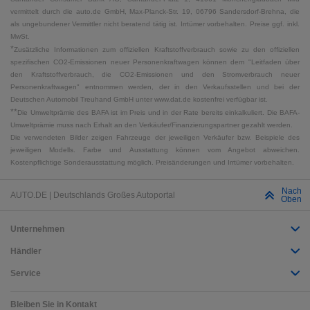
vermittelt durch die auto.de GmbH, Max-Planck-Str. 19, 06796 Sandersdorf-Brehna, die
als ungebundener Vermittler nicht beratend tätig ist. Irrtümer vorbehalten. Preise ggf. inkl.
MwSt.
*
Zusätzliche Informationen zum offiziellen Kraftstoffverbrauch sowie zu den offiziellen
spezifischen CO2-Emissionen neuer Personenkraftwagen können dem "Leitfaden über
den Kraftstoffverbrauch, die CO2-Emissionen und den Stromverbrauch neuer
Personenkraftwagen" entnommen werden, der in den Verkaufsstellen und bei der
Deutschen Automobil Treuhand GmbH unter www.dat.de kostenfrei verfügbar ist.
**
Die Umweltprämie des BAFA ist im Preis und in der Rate bereits einkalkuliert. Die BAFA-
Umweltprämie muss nach Erhalt an den Verkäufer/Finanzierungspartner gezahlt werden.
Die verwendeten Bilder zeigen Fahrzeuge der jeweiligen Verkäufer bzw. Beispiele des
jeweiligen Modells. Farbe und Ausstattung können vom Angebot abweichen.
Kostenpflichtige Sonderausstattung möglich. Preisänderungen und Irrtümer vorbehalten.
Nach
AUTO.DE | Deutschlands Großes Autoportal
Oben
Unternehmen
Händler
Service
Bleiben Sie in Kontakt