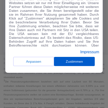
Websites setzen wir nur mit Ihrer Einwilligung ein. Unsere
159
€
Partner führen diese Daten möglicherweise mit weiteren
Daten zusammen, die Sie ihnen bereitgestellt oder die
Guter Preis
4
sie im Rahmen Ihrer Nutzung gesammelt haben. Durch
/mtl.
Klick auf "Zustimmen" akzeptieren Sie alle Cookies und
die beschriebene Verarbeitung Ihrer Daten. Bevor Sie
·
·
Finanzierungs-Details
0 € Anzahlung
60 Monate
Ihre Zustimmung erteilen, beachten Sie bitte, dass wir
Ihre Daten auch mit Partnern mit Sitz in den USA teilen.
Die USA weisen kein mit der EU vergleichbares
Angebot anfragen
Rate anpassen
Datenschutzniveau auf. Es besteht das Risiko, dass US-
Behörden Zugriff auf Ihre Daten haben und Sie Ihre
Kraftstoffverbrauch komb. 7,2 l/100 km · CO₂-Emissionen komb. 165 g/km
Betroffenenrechte nicht durchsetzen können. Über
· CO₂-Klasse F · WLTP*
"Anpassen" können Sie Ihre Einwilligungen individuell
Impressum
anpassen. Dies ist auch später jederzeit im Bereich
Cookie-Richtlinie
möglich. Weitere Informationen finden
1
MwSt. ausweisbar
Sie in unserer
Datenschutzerklärung
.
Anpassen
Zustimmen
2
Bei dem Streichpreis handelt es sich für Neufahrzeuge und junge Gebrauchte um den
an auto.de übermittelten Listenpreis. Für alle anderen Fahrzeuge entspricht der
Streichpreis dem höchsten Preis für das jeweilige Fahrzeug, der jemals an auto.de
übermittelt wurde.
3
Die Finanzierungskonditionen beziehen sich auf eine Laufzeit von 60 Monaten,
enthalten teilweise Anzahlungen bei einem effektiven Jahreszins von 6,99% p.a. und
einem Sollzinssatz (gebunden für die gesamte Vertragslaufzeit) von 6,78% p. a.. Für Ihre
Finanzierungswünsche stellen wir zudem eine Bonitätsanfrage. Bonität vorausgesetzt, ist
dies ein repräsentatives Berechnungsbeispiel gem. der Angaben, welches 2/3 aller
Kunden, im Sinne des § 17a Abs. 4 PangV, erhalten. Dieses freibleibende Angebot der
Santander Consumer Bank AG, Santander-Platz 1, 41061 Mönchengladbach wird