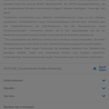
vermittelt durch die auto.de GmbH, Max-Planck-Str. 19, 06796 Sandersdorf-Brehna, die
als ungebundener Vermittler nicht beratend tätig ist. Irrtümer vorbehalten. Preise ggf. inkl.
MwSt.
*
Zusätzliche Informationen zum offiziellen Kraftstoffverbrauch sowie zu den offiziellen
spezifischen CO2-Emissionen neuer Personenkraftwagen können dem "Leitfaden über
den Kraftstoffverbrauch, die CO2-Emissionen und den Stromverbrauch neuer
Personenkraftwagen" entnommen werden, der in den Verkaufsstellen und bei der
Deutschen Automobil Treuhand GmbH unter www.dat.de kostenfrei verfügbar ist.
**
Die Umweltprämie des BAFA ist im Preis und in der Rate bereits einkalkuliert. Die BAFA-
Umweltprämie muss nach Erhalt an den Verkäufer/Finanzierungspartner gezahlt werden.
Die verwendeten Bilder zeigen Fahrzeuge der jeweiligen Verkäufer bzw. Beispiele des
jeweiligen Modells. Farbe und Ausstattung können vom Angebot abweichen.
Kostenpflichtige Sonderausstattung möglich. Preisänderungen und Irrtümer vorbehalten.
Nach
AUTO.DE | Deutschlands Großes Autoportal
Oben
Unternehmen
Händler
Service
Bleiben Sie in Kontakt