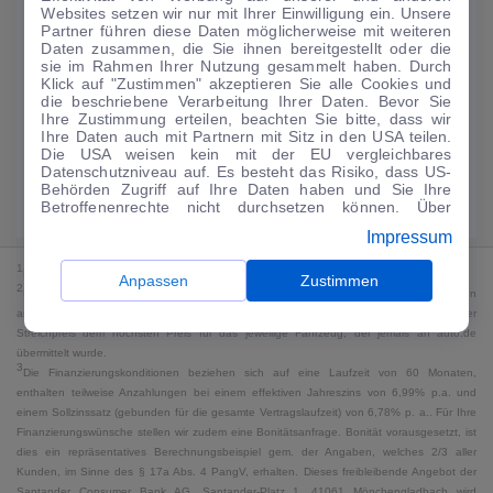
Websites setzen wir nur mit Ihrer Einwilligung ein. Unsere
188
€
Partner führen diese Daten möglicherweise mit weiteren
Daten zusammen, die Sie ihnen bereitgestellt oder die
Guter Preis
4
sie im Rahmen Ihrer Nutzung gesammelt haben. Durch
/mtl.
Klick auf "Zustimmen" akzeptieren Sie alle Cookies und
die beschriebene Verarbeitung Ihrer Daten. Bevor Sie
·
·
Finanzierungs-Details
0 € Anzahlung
60 Monate
Ihre Zustimmung erteilen, beachten Sie bitte, dass wir
Ihre Daten auch mit Partnern mit Sitz in den USA teilen.
Die USA weisen kein mit der EU vergleichbares
Angebot anfragen
Rate anpassen
Datenschutzniveau auf. Es besteht das Risiko, dass US-
Behörden Zugriff auf Ihre Daten haben und Sie Ihre
Kraftstoffverbrauch komb. 18 l/100 km · CO₂-Emissionen komb. 0 g/km ·
Betroffenenrechte nicht durchsetzen können. Über
CO₂-Klasse G · WLTP*
"Anpassen" können Sie Ihre Einwilligungen individuell
Impressum
anpassen. Dies ist auch später jederzeit im Bereich
Cookie-Richtlinie
möglich. Weitere Informationen finden
1
MwSt. ausweisbar
Sie in unserer
Datenschutzerklärung
.
Anpassen
Zustimmen
2
Bei dem Streichpreis handelt es sich für Neufahrzeuge und junge Gebrauchte um den
an auto.de übermittelten Listenpreis. Für alle anderen Fahrzeuge entspricht der
Streichpreis dem höchsten Preis für das jeweilige Fahrzeug, der jemals an auto.de
übermittelt wurde.
3
Die Finanzierungskonditionen beziehen sich auf eine Laufzeit von 60 Monaten,
enthalten teilweise Anzahlungen bei einem effektiven Jahreszins von 6,99% p.a. und
einem Sollzinssatz (gebunden für die gesamte Vertragslaufzeit) von 6,78% p. a.. Für Ihre
Finanzierungswünsche stellen wir zudem eine Bonitätsanfrage. Bonität vorausgesetzt, ist
dies ein repräsentatives Berechnungsbeispiel gem. der Angaben, welches 2/3 aller
Kunden, im Sinne des § 17a Abs. 4 PangV, erhalten. Dieses freibleibende Angebot der
Santander Consumer Bank AG, Santander-Platz 1, 41061 Mönchengladbach wird