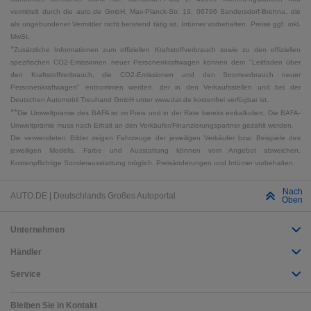
vermittelt durch die auto.de GmbH, Max-Planck-Str. 19, 06796 Sandersdorf-Brehna, die
als ungebundener Vermittler nicht beratend tätig ist. Irrtümer vorbehalten. Preise ggf. inkl.
MwSt.
*
Zusätzliche Informationen zum offiziellen Kraftstoffverbrauch sowie zu den offiziellen
spezifischen CO2-Emissionen neuer Personenkraftwagen können dem "Leitfaden über
den Kraftstoffverbrauch, die CO2-Emissionen und den Stromverbrauch neuer
Personenkraftwagen" entnommen werden, der in den Verkaufsstellen und bei der
Deutschen Automobil Treuhand GmbH unter www.dat.de kostenfrei verfügbar ist.
**
Die Umweltprämie des BAFA ist im Preis und in der Rate bereits einkalkuliert. Die BAFA-
Umweltprämie muss nach Erhalt an den Verkäufer/Finanzierungspartner gezahlt werden.
Die verwendeten Bilder zeigen Fahrzeuge der jeweiligen Verkäufer bzw. Beispiele des
jeweiligen Modells. Farbe und Ausstattung können vom Angebot abweichen.
Kostenpflichtige Sonderausstattung möglich. Preisänderungen und Irrtümer vorbehalten.
Nach
AUTO.DE | Deutschlands Großes Autoportal
Oben
Unternehmen
Händler
Service
Bleiben Sie in Kontakt