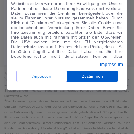
Websites setzen wir nur mit Ihrer Einwilligung ein. Unsere
134
€
Partner führen diese Daten möglicherweise mit weiteren
Daten zusammen, die Sie ihnen bereitgestellt oder die
Guter Preis
4
sie im Rahmen Ihrer Nutzung gesammelt haben. Durch
/mtl.
Klick auf "Zustimmen" akzeptieren Sie alle Cookies und
die beschriebene Verarbeitung Ihrer Daten. Bevor Sie
·
·
Finanzierungs-Details
0 € Anzahlung
60 Monate
Ihre Zustimmung erteilen, beachten Sie bitte, dass wir
Ihre Daten auch mit Partnern mit Sitz in den USA teilen.
Die USA weisen kein mit der EU vergleichbares
Angebot anfragen
Rate anpassen
Datenschutzniveau auf. Es besteht das Risiko, dass US-
Behörden Zugriff auf Ihre Daten haben und Sie Ihre
Kraftstoffverbrauch komb. 5,4 l/100 km · CO₂-Emissionen komb. 123 g/km
Betroffenenrechte nicht durchsetzen können. Über
· CO₂-Klasse D · WLTP*
"Anpassen" können Sie Ihre Einwilligungen individuell
Impressum
anpassen. Dies ist auch später jederzeit im Bereich
Cookie-Richtlinie
möglich. Weitere Informationen finden
1
MwSt. ausweisbar
Sie in unserer
Datenschutzerklärung
.
Anpassen
Zustimmen
2
Bei dem Streichpreis handelt es sich für Neufahrzeuge und junge Gebrauchte um den
an auto.de übermittelten Listenpreis. Für alle anderen Fahrzeuge entspricht der
Streichpreis dem höchsten Preis für das jeweilige Fahrzeug, der jemals an auto.de
übermittelt wurde.
3
Die Finanzierungskonditionen beziehen sich auf eine Laufzeit von 60 Monaten,
enthalten teilweise Anzahlungen bei einem effektiven Jahreszins von 6,99% p.a. und
einem Sollzinssatz (gebunden für die gesamte Vertragslaufzeit) von 6,78% p. a.. Für Ihre
Finanzierungswünsche stellen wir zudem eine Bonitätsanfrage. Bonität vorausgesetzt, ist
dies ein repräsentatives Berechnungsbeispiel gem. der Angaben, welches 2/3 aller
Kunden, im Sinne des § 17a Abs. 4 PangV, erhalten. Dieses freibleibende Angebot der
Santander Consumer Bank AG, Santander-Platz 1, 41061 Mönchengladbach wird