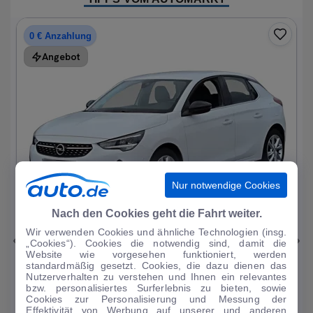
0 € Anzahlung
Angebot
Nur notwendige Cookies
1
|
19
Nach den Cookies geht die Fahrt weiter.
Wir verwenden Cookies und ähnliche Technologien (insg.
Opel
Corsa
„Cookies“). Cookies die notwendig sind, damit die
Website wie vorgesehen funktioniert, werden
Elegance 1.2T*Autom LED R-Kam Tempo Blueto...
standardmäßig gesetzt. Cookies, die dazu dienen das
Nutzerverhalten zu verstehen und Ihnen ein relevantes
33.297 km
·
07/2023
·
·
Benzin
·
Automatik
bzw. personalisiertes Surferlebnis zu bieten, sowie
Cookies zur Personalisierung und Messung der
Finanzierung
Kaufen
Effektivität von Werbung auf unserer und anderen