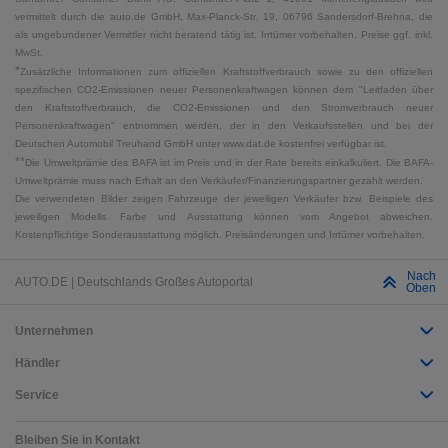
vermittelt durch die auto.de GmbH, Max-Planck-Str. 19, 06796 Sandersdorf-Brehna, die
als ungebundener Vermittler nicht beratend tätig ist. Irrtümer vorbehalten. Preise ggf. inkl.
MwSt.
*
Zusätzliche Informationen zum offiziellen Kraftstoffverbrauch sowie zu den offiziellen
spezifischen CO2-Emissionen neuer Personenkraftwagen können dem "Leitfaden über
den Kraftstoffverbrauch, die CO2-Emissionen und den Stromverbrauch neuer
Personenkraftwagen" entnommen werden, der in den Verkaufsstellen und bei der
Deutschen Automobil Treuhand GmbH unter www.dat.de kostenfrei verfügbar ist.
**
Die Umweltprämie des BAFA ist im Preis und in der Rate bereits einkalkuliert. Die BAFA-
Umweltprämie muss nach Erhalt an den Verkäufer/Finanzierungspartner gezahlt werden.
Die verwendeten Bilder zeigen Fahrzeuge der jeweiligen Verkäufer bzw. Beispiele des
jeweiligen Modells. Farbe und Ausstattung können vom Angebot abweichen.
Kostenpflichtige Sonderausstattung möglich. Preisänderungen und Irrtümer vorbehalten.
Nach
AUTO.DE | Deutschlands Großes Autoportal
Oben
Unternehmen
Händler
Service
Bleiben Sie in Kontakt