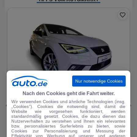
Nur notwendige Cookies
1
|
25
Nach den Cookies geht die Fahrt weiter.
Wir verwenden Cookies und ähnliche Technologien (insg.
Seat
Ibiza
„Cookies“). Cookies die notwendig sind, damit die
Website wie vorgesehen funktioniert, werden
FR 1.0 TSI 7-Gang DSG Virtual Cockpit Sitz
standardmäßig gesetzt. Cookies, die dazu dienen das
Nutzerverhalten zu verstehen und Ihnen ein relevantes
34.166 km
·
11/2023
·
·
Benzin
·
Automatik
bzw. personalisiertes Surferlebnis zu bieten, sowie
Cookies zur Personalisierung und Messung der
Finanzierung
Kaufen
Effektivität von Werbung auf unserer und anderen