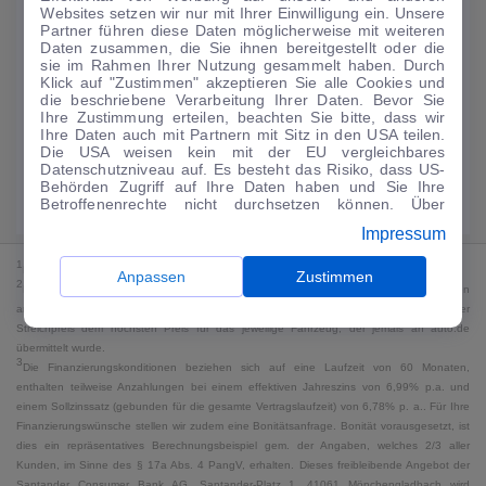
Websites setzen wir nur mit Ihrer Einwilligung ein. Unsere
173
€
Partner führen diese Daten möglicherweise mit weiteren
Daten zusammen, die Sie ihnen bereitgestellt oder die
Guter Preis
4
sie im Rahmen Ihrer Nutzung gesammelt haben. Durch
/mtl.
Klick auf "Zustimmen" akzeptieren Sie alle Cookies und
die beschriebene Verarbeitung Ihrer Daten. Bevor Sie
·
·
Finanzierungs-Details
0 € Anzahlung
48 Monate
Ihre Zustimmung erteilen, beachten Sie bitte, dass wir
Ihre Daten auch mit Partnern mit Sitz in den USA teilen.
Die USA weisen kein mit der EU vergleichbares
Angebot anfragen
Rate anpassen
Datenschutzniveau auf. Es besteht das Risiko, dass US-
Behörden Zugriff auf Ihre Daten haben und Sie Ihre
Kraftstoffverbrauch komb. 5,8 l/100 km · CO₂-Emissionen komb. 132 g/km
Betroffenenrechte nicht durchsetzen können. Über
· CO₂-Klasse D · WLTP*
"Anpassen" können Sie Ihre Einwilligungen individuell
Impressum
anpassen. Dies ist auch später jederzeit im Bereich
Cookie-Richtlinie
möglich. Weitere Informationen finden
1
MwSt. ausweisbar
Sie in unserer
Datenschutzerklärung
.
Anpassen
Zustimmen
2
Bei dem Streichpreis handelt es sich für Neufahrzeuge und junge Gebrauchte um den
an auto.de übermittelten Listenpreis. Für alle anderen Fahrzeuge entspricht der
Streichpreis dem höchsten Preis für das jeweilige Fahrzeug, der jemals an auto.de
übermittelt wurde.
3
Die Finanzierungskonditionen beziehen sich auf eine Laufzeit von 60 Monaten,
enthalten teilweise Anzahlungen bei einem effektiven Jahreszins von 6,99% p.a. und
einem Sollzinssatz (gebunden für die gesamte Vertragslaufzeit) von 6,78% p. a.. Für Ihre
Finanzierungswünsche stellen wir zudem eine Bonitätsanfrage. Bonität vorausgesetzt, ist
dies ein repräsentatives Berechnungsbeispiel gem. der Angaben, welches 2/3 aller
Kunden, im Sinne des § 17a Abs. 4 PangV, erhalten. Dieses freibleibende Angebot der
Santander Consumer Bank AG, Santander-Platz 1, 41061 Mönchengladbach wird