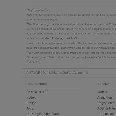
1
MwSt. ausweisbar
2
Bei dem Streichpreis handelt es sich für Neufahrzeuge und junge Gebra
auto.de übermittelt wurde.
3
Die Finanzierungskonditionen beziehen sich auf eine Laufzeit von 60 Mo
Für Ihre Finanzierungswünsche stellen wir zudem eine Bonitätsanfrage. 
freibleibende Angebot der Santander Consumer Bank AG, Santander-Platz 1
Irrtümer vorbehalten. Preise ggf. inkl. MwSt.
*
Zusätzliche Informationen zum offiziellen Kraftstoffverbrauch sowie z
neuer Personenkraftwagen" entnommen werden, der in den Verkaufsstellen
**
Die Umweltprämie des BAFA ist im Preis und in der Rate bereits einkalk
Die verwendeten Bilder zeigen Fahrzeuge der jeweiligen Verkäufer bzw
vorbehalten.
AUTO.DE | Deutschlands Großes Autoportal
Unternehmen
Händler
Über AUTO.DE
Vorteile
Kodex
Anmelden
Presse
Registrieren
Jobs
AGB für Händ
Nutzungsbedingungen
AEB für Händ