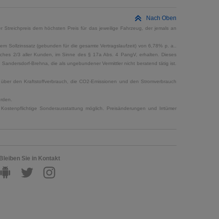
Nach Oben
 Streichpreis dem höchsten Preis für das jeweilige Fahrzeug, der jemals an
em Sollzinssatz (gebunden für die gesamte Vertragslaufzeit) von 6,78% p. a..
elches 2/3 aller Kunden, im Sinne des § 17a Abs. 4 PangV, erhalten. Dieses
ndersdorf-Brehna, die als ungebundener Vermittler nicht beratend tätig ist.
en über den Kraftstoffverbrauch, die CO2-Emissionen und den Stromverbrauch
erden.
Kostenpflichtige Sonderausstattung möglich. Preisänderungen und Irrtümer
Bleiben Sie in Kontakt