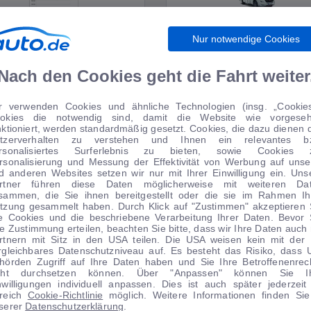
Nur notwendige Cookies
WIRTSCHAFT
WOHNMOBILE
Nach den Cookies geht die Fahrt weiter
r verwenden Cookies und ähnliche Technologien (insg. „Cookies
okies die notwendig sind, damit die Website wie vorgese
TIPPS VOM AUTOMARKT
nktioniert, werden standardmäßig gesetzt. Cookies, die dazu dienen 
tzerverhalten zu verstehen und Ihnen ein relevantes b
rsonalisiertes Surferlebnis zu bieten, sowie Cookies 
rsonalisierung und Messung der Effektivität von Werbung auf unse
d anderen Websites setzen wir nur mit Ihrer Einwilligung ein. Uns
rtner führen diese Daten möglicherweise mit weiteren Da
sammen, die Sie ihnen bereitgestellt oder die sie im Rahmen Ih
tzung gesammelt haben. Durch Klick auf "Zustimmen" akzeptieren 
le Cookies und die beschriebene Verarbeitung Ihrer Daten. Bevor 
re Zustimmung erteilen, beachten Sie bitte, dass wir Ihre Daten auch 
rtnern mit Sitz in den USA teilen. Die USA weisen kein mit der
rgleichbares Datenschutzniveau auf. Es besteht das Risiko, dass 
hörden Zugriff auf Ihre Daten haben und Sie Ihre Betroffenenrec
cht durchsetzen können. Über "Anpassen" können Sie I
nwilligungen individuell anpassen. Dies ist auch später jederzeit
1
|
11
1
|
20
reich
Cookie-Richtlinie
möglich. Weitere Informationen finden Sie
serer
Datenschutzerklärung
.