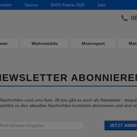
sichern
Service
BAFA Prämie 2026
Jobs
0
imer
Wohnmobile
Motorsport
Mot
NEWSLETTER ABONNIERE
e Nachrichten rund ums Auto. All das gibt es auch als Newsletter - bequem
erblick zu den aktuellen Nachrichten kostenlos abonnieren und sind so 
JETZT ANM