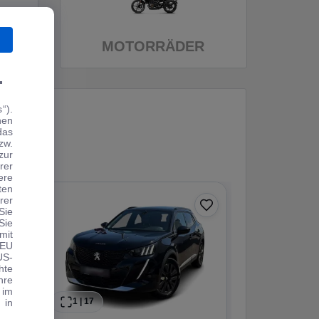
MOTORRÄDER
.
“).
hen
das
zw.
zur
rer
ere
ten
rer
Sie
Sie
mit
 EU
US-
hte
hre
 im
1
|
17
1
|
13
 in