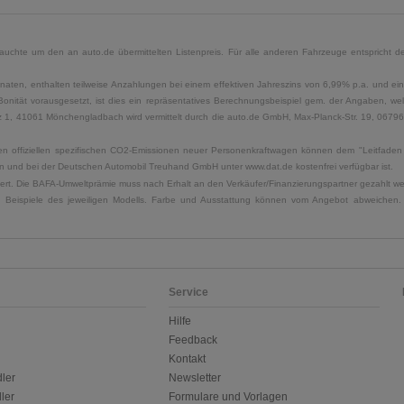
uchte um den an auto.de übermittelten Listenpreis. Für alle anderen Fahrzeuge entspricht der
naten, enthalten teilweise Anzahlungen bei einem effektiven Jahreszins von 6,99% p.a. und ein
Bonität vorausgesetzt, ist dies ein repräsentatives Berechnungsbeispiel gem. der Angaben, w
, 41061 Mönchengladbach wird vermittelt durch die auto.de GmbH, Max-Planck-Str. 19, 06796 Sa
u den offiziellen spezifischen CO2-Emissionen neuer Personenkraftwagen können dem "Leitfad
 und bei der Deutschen Automobil Treuhand GmbH unter www.dat.de kostenfrei verfügbar ist.
uliert. Die BAFA-Umweltprämie muss nach Erhalt an den Verkäufer/Finanzierungspartner gezahlt w
. Beispiele des jeweiligen Modells. Farbe und Ausstattung können vom Angebot abweichen. 
Service
Hilfe
Feedback
Kontakt
ler
Newsletter
ler
Formulare und Vorlagen