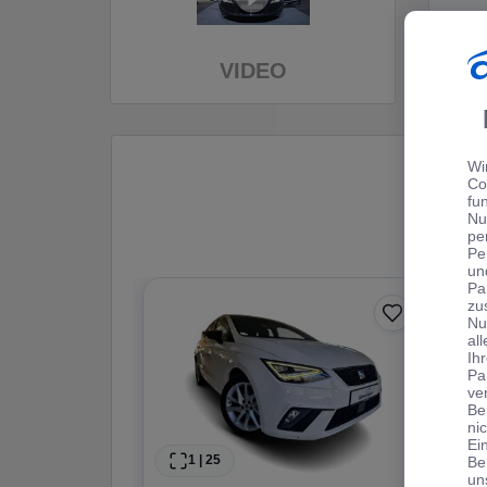
VIDEO
Wi
Co
fu
Nu
pe
Pe
un
Pa
zu
Nu
al
Ih
Pa
ve
Be
ni
Ei
1
|
25
Be
un