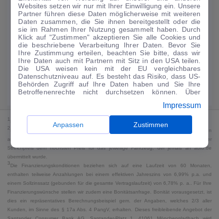
Websites setzen wir nur mit Ihrer Einwilligung ein. Unsere
224
€
Partner führen diese Daten möglicherweise mit weiteren
Daten zusammen, die Sie ihnen bereitgestellt oder die
Guter Preis
4
sie im Rahmen Ihrer Nutzung gesammelt haben. Durch
/mtl.
Klick auf "Zustimmen" akzeptieren Sie alle Cookies und
die beschriebene Verarbeitung Ihrer Daten. Bevor Sie
·
·
Finanzierungs-Details
0 € Anzahlung
60 Monate
Ihre Zustimmung erteilen, beachten Sie bitte, dass wir
Ihre Daten auch mit Partnern mit Sitz in den USA teilen.
Die USA weisen kein mit der EU vergleichbares
Angebot anfragen
Rate anpassen
Datenschutzniveau auf. Es besteht das Risiko, dass US-
Behörden Zugriff auf Ihre Daten haben und Sie Ihre
49,9 kWh/100 km
+ 19,9 l/100 km (gew., komb.) · 19,9 l/100 km (entl.) ·
Betroffenenrechte nicht durchsetzen können. Über
CO₂ 499 g/km · Klasse G (gew.) / G (entl.)*
"Anpassen" können Sie Ihre Einwilligungen individuell
Impressum
anpassen. Dies ist auch später jederzeit im Bereich
Cookie-Richtlinie
möglich. Weitere Informationen finden
1
MwSt. ausweisbar
Sie in unserer
Datenschutzerklärung
.
Anpassen
Zustimmen
2
Bei dem Streichpreis handelt es sich für Neufahrzeuge und junge Gebrauchte um den
an auto.de übermittelten Listenpreis. Für alle anderen Fahrzeuge entspricht der
Streichpreis dem höchsten Preis für das jeweilige Fahrzeug, der jemals an auto.de
übermittelt wurde.
3
Die Finanzierungskonditionen beziehen sich auf eine Laufzeit von 60 Monaten,
enthalten teilweise Anzahlungen bei einem effektiven Jahreszins von 6,99% p.a. und
einem Sollzinssatz (gebunden für die gesamte Vertragslaufzeit) von 6,78% p. a.. Für Ihre
Finanzierungswünsche stellen wir zudem eine Bonitätsanfrage. Bonität vorausgesetzt, ist
dies ein repräsentatives Berechnungsbeispiel gem. der Angaben, welches 2/3 aller
Kunden, im Sinne des § 17a Abs. 4 PangV, erhalten. Dieses freibleibende Angebot der
Santander Consumer Bank AG, Santander-Platz 1, 41061 Mönchengladbach wird