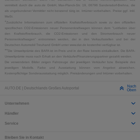
vermittelt durch die auto.de GmbH, Max-Planck-Str. 19, 06796 Sandersdorf-Brehna, die
als ungebundener Vermittler nicht beratend tätig ist. Irrtümer vorbehalten. Preise ggf. inkl.
MwSt.
*
Zusätzliche Informationen zum offiziellen Kraftstoffverbrauch sowie zu den offiziellen
spezifischen CO2-Emissionen neuer Personenkraftwagen können dem "Leitfaden über
den Kraftstoffverbrauch, die CO2-Emissionen und den Stromverbrauch neuer
Personenkraftwagen" entnommen werden, der in den Verkaufsstellen und bei der
Deutschen Automobil Treuhand GmbH unter www.dat.de kostenfrei verfügbar ist.
**
Die Umweltprämie des BAFA ist im Preis und in der Rate bereits einkalkuliert. Die BAFA-
Umweltprämie muss nach Erhalt an den Verkäufer/Finanzierungspartner gezahlt werden.
Die verwendeten Bilder zeigen Fahrzeuge der jeweiligen Verkäufer bzw. Beispiele des
jeweiligen Modells. Farbe und Ausstattung können vom Angebot abweichen.
Kostenpflichtige Sonderausstattung möglich. Preisänderungen und Irrtümer vorbehalten.
Nach
AUTO.DE | Deutschlands Großes Autoportal
Oben
Unternehmen
Händler
Service
Bleiben Sie in Kontakt