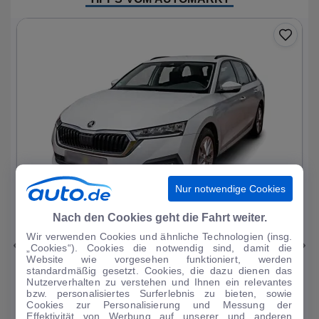
Nur notwendige Cookies
1
|
11
Nach den Cookies geht die Fahrt weiter.
Wir verwenden Cookies und ähnliche Technologien (insg.
Skoda
Octavia
„Cookies“). Cookies die notwendig sind, damit die
Website wie vorgesehen funktioniert, werden
Ambition PHEV
standardmäßig gesetzt. Cookies, die dazu dienen das
Nutzerverhalten zu verstehen und Ihnen ein relevantes
51.093 km
·
03/2023
·
·
Hybrid
·
Automatik
bzw. personalisiertes Surferlebnis zu bieten, sowie
Cookies zur Personalisierung und Messung der
Finanzierung
Kaufen
Effektivität von Werbung auf unserer und anderen