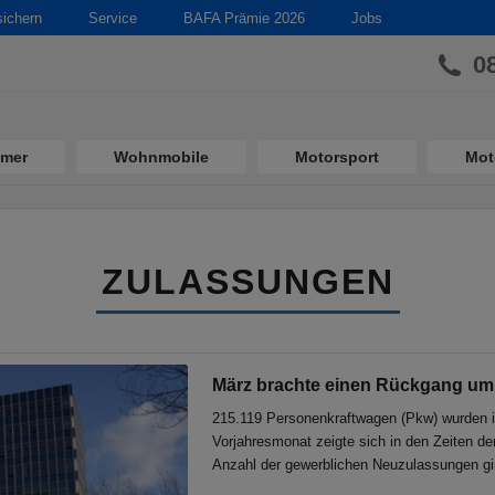
sichern
Service
BAFA Prämie 2026
Jobs
0
imer
Wohnmobile
Motorsport
Mot
ZULASSUNGEN
März brachte einen Rückgang um 
215.119 Personenkraftwagen (Pkw) wurden 
Vorjahresmonat zeigte sich in den Zeiten de
Anzahl der gewerblichen Neuzulassungen gi