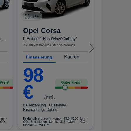
1
|
14
1
|
17
Opel
Corsa
Peugeo
Elegance 1.2T*Autom LED R-Kam Tempo Blueto...
F Edition*1.Hand*Navi*CarPlay*
e-2008 GT Pac
75.000 km
·
04/2023
·
·
Benzin
·
Manuell
54.217 km
·
04/2022
Kaufen
Finanzierung
Finanzierun
98
18
Preis
Guter Preis
4
4
€
€
/mtl.
·
·
·
0 € Anzahlung
60 Monate
0 € Anzahlung
Finanzierungs-Details
Finanzierungs-De
 km ·
Kraftstoffverbrauch komb. 13,6 l/100 km ·
Kraftstoffverbrauc
 CO₂-
CO₂-Emissionen komb. 315 g/km · CO₂-
Emissionen komb. 
Klasse G · WLTP*
WLTP*