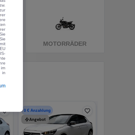
das
zw.
zur
rer
ere
ten
rer
Sie
Sie
MOTORRÄDER
mit
 EU
US-
hte
hre
 im
 in
sum
0 € Anzahlung
Angebot