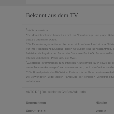
Bekannt aus dem TV
1
MwSt. ausweisbar
2
Bei dem Streichpreis handelt es sich für Neufahrzeuge und junge Gebra
auto.de übermittelt wurde.
3
Die Finanzierungskonditionen beziehen sich auf eine Laufzeit von 60 Mo
Für Ihre Finanzierungswünsche stellen wir zudem eine Bonitätsanfrage. 
freibleibende Angebot der Santander Consumer Bank AG, Santander-Platz 1
Irrtümer vorbehalten. Preise ggf. inkl. MwSt.
*
Zusätzliche Informationen zum offiziellen Kraftstoffverbrauch sowie z
neuer Personenkraftwagen" entnommen werden, der in den Verkaufsstellen
**
Die Umweltprämie des BAFA ist im Preis und in der Rate bereits einkalk
Die verwendeten Bilder zeigen Fahrzeuge der jeweiligen Verkäufer bzw
vorbehalten.
AUTO.DE | Deutschlands Großes Autoportal
Unternehmen
Händler
Über AUTO.DE
Vorteile