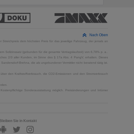
Nach Oben
 Streichpreis dem höchsten Preis für das jeweilige Fahrzeug, der jemals an
em Sollzinssatz (gebunden für die gesamte Vertragslaufzeit) von 6,78% p. a..
elches 2/3 aller Kunden, im Sinne des § 17a Abs. 4 PangV, erhalten. Dieses
ndersdorf-Brehna, die als ungebundener Vermittler nicht beratend tätig ist.
en über den Kraftstoffverbrauch, die CO2-Emissionen und den Stromverbrauch
erden.
Kostenpflichtige Sonderausstattung möglich. Preisänderungen und Irrtümer
Bleiben Sie in Kontakt