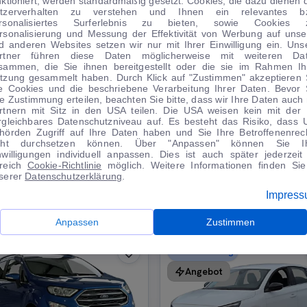
nktioniert, werden standardmäßig gesetzt. Cookies, die dazu dienen 
tzerverhalten zu verstehen und Ihnen ein relevantes b
rsonalisiertes Surferlebnis zu bieten, sowie Cookies 
rsonalisierung und Messung der Effektivität von Werbung auf unse
d anderen Websites setzen wir nur mit Ihrer Einwilligung ein. Uns
rtner führen diese Daten möglicherweise mit weiteren Da
sammen, die Sie ihnen bereitgestellt oder die sie im Rahmen Ih
tzung gesammelt haben. Durch Klick auf "Zustimmen" akzeptieren 
le Cookies und die beschriebene Verarbeitung Ihrer Daten. Bevor 
WIRTSCHAFT
WOHNMOBILE
re Zustimmung erteilen, beachten Sie bitte, dass wir Ihre Daten auch 
rtnern mit Sitz in den USA teilen. Die USA weisen kein mit der
rgleichbares Datenschutzniveau auf. Es besteht das Risiko, dass 
hörden Zugriff auf Ihre Daten haben und Sie Ihre Betroffenenrec
cht durchsetzen können. Über "Anpassen" können Sie I
nwilligungen individuell anpassen. Dies ist auch später jederzeit
reich
Cookie-Richtlinie
möglich. Weitere Informationen finden Sie
serer
Datenschutzerklärung
.
TIPPS VOM AUTOMARKT
Impres
Anpassen
Zustimmen
0 € Anzahlung
Angebot