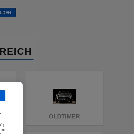
ELDEN
REICH
.
OLDTIMER
“).
hen