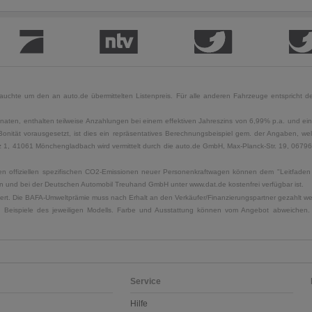
uchte um den an auto.de übermittelten Listenpreis. Für alle anderen Fahrzeuge entspricht der
naten, enthalten teilweise Anzahlungen bei einem effektiven Jahreszins von 6,99% p.a. und ein
Bonität vorausgesetzt, ist dies ein repräsentatives Berechnungsbeispiel gem. der Angaben, w
, 41061 Mönchengladbach wird vermittelt durch die auto.de GmbH, Max-Planck-Str. 19, 06796 Sa
u den offiziellen spezifischen CO2-Emissionen neuer Personenkraftwagen können dem "Leitfad
 und bei der Deutschen Automobil Treuhand GmbH unter www.dat.de kostenfrei verfügbar ist.
uliert. Die BAFA-Umweltprämie muss nach Erhalt an den Verkäufer/Finanzierungspartner gezahlt w
. Beispiele des jeweiligen Modells. Farbe und Ausstattung können vom Angebot abweichen. 
Service
Hilfe