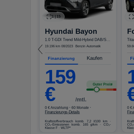
1
|
15
o
Junior
Hyundai
Bayon
F
Speciale Ibrida TechP Navi 18"LM elHK ...
1.0 T-GDI Trend Mild-Hybrid DAB/Sitzhzg.
utomatik
19.196 km
·
08/2023
·
·
Benzin
·
Automatik
59.6
asing
Kaufen
Kaufen
Finanzierung
F
159
Guter Preis
Guter Preis
4
4
€
3
ate
4
€
l.
/mtl.
·
·
·
nate
0 € Anzahlung
60 Monate
0 €
Finanzierungs-Details
Fina
mb. 4,8 l/100 km ·
Kraftstoffverbrauch komb. 7,2 l/100 km ·
Kraf
 109 g/km · CO₂-
CO₂-Emissionen komb. 165 g/km · CO₂-
CO₂
Klasse F · WLTP*
Klas