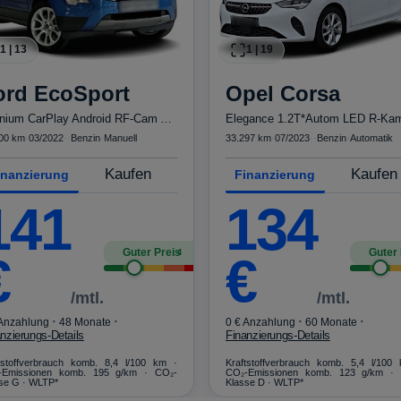
1
|
13
1
|
19
ord
EcoSport
Opel
Corsa
Titanium CarPlay Android RF-Cam AHK PDC
00 km
·
03/2022
·
·
Benzin
·
Manuell
33.297 km
·
07/2023
·
·
Benzin
·
Automatik
Kaufen
Kaufen
inanzierung
Finanzierung
141
134
Guter Preis
Guter 
4
€
€
/mtl.
/mtl.
·
·
·
·
 Anzahlung
48 Monate
0 € Anzahlung
60 Monate
nzierungs-Details
Finanzierungs-Details
tstoffverbrauch komb. 8,4 l/100 km ·
Kraftstoffverbrauch komb. 5,4 l/100
-Emissionen komb. 195 g/km · CO₂-
CO₂-Emissionen komb. 123 g/km ·
se G · WLTP*
Klasse D · WLTP*