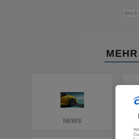
MEHR
NEWS
Wi
Co