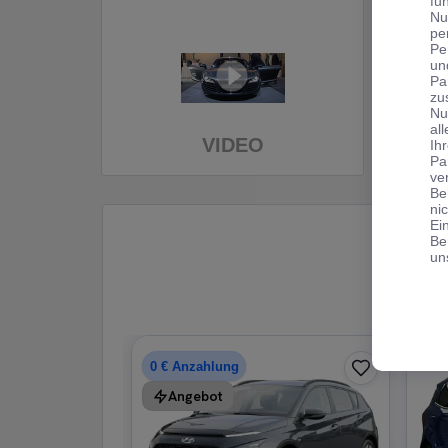
fu
Nu
pe
Pe
un
Pa
zu
Nu
al
VIDEO
Ih
Pa
ve
Be
ni
Ei
Be
un
0 € Anzahlung
0 € Anzahlung
Angebot