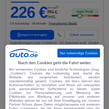
226
€
3
UVP-Rate
281
€
Guter Preis
4
/mtl.
·
·
Finanzierungs-Details
0 € Anzahlung
48 Monate
Angebot anfragen
Rate anpassen
Kraftstoffverbrauch komb. 5,2 l/100 km · CO₂-Emissionen komb. 118 g/km
· CO₂-Klasse D · WLTP*
Nur notwendige Cookies
NEWSLETTER ABONNIEREN
Nach den Cookies geht die Fahrt weiter.
Auf auto.de finden Sie täglich aktuelle Nachrichten rund ums Auto. All
Wir verwenden Cookies und ähnliche Technologien (insg.
das gibt es auch als Newsletter - bequem per E-Mail direkt in Ihr
„Cookies“). Cookies die notwendig sind, damit die
Postfach. Sie können den täglichen Überblick zu den aktuellen
Website wie vorgesehen funktioniert, werden
Nachrichten kostenlos abonnieren und sind so immer sofort informiert.
standardmäßig gesetzt. Cookies, die dazu dienen das
Nutzerverhalten zu verstehen und Ihnen ein relevantes
bzw. personalisiertes Surferlebnis zu bieten, sowie
Cookies zur Personalisierung und Messung der
Effektivität von Werbung auf unserer und anderen
Websites setzen wir nur mit Ihrer Einwilligung ein. Unsere
Partner führen diese Daten möglicherweise mit weiteren
JETZT ANMELDEN
Daten zusammen, die Sie ihnen bereitgestellt oder die