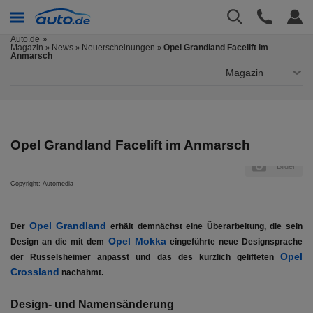
Auto.de
Magazin
News
Neuerscheinungen
Opel Grandland Facelift im
»
»
»
Anmarsch
Magazin
Opel Grandland Facelift im Anmarsch
Bilder
Copyright: Automedia
Opel Grandland
Der
erhält demnächst eine Überarbeitung, die sein
Opel Mokka
Design an die mit dem
eingeführte neue Designsprache
Opel
der Rüsselsheimer anpasst und das des kürzlich gelifteten
Crossland
nachahmt.
Design- und Namensänderung