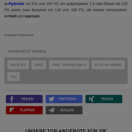
Hybride
in-
mit 224 und 300 PS, ein aufgeladener 1,5-Liter-Diesel mit 130
PS sowie zwei Benziner mit 130 und 180 PS, die beides beherrschen:
schnell
und
sparsam
.
Copyright: Automedia
VERWANDTE THEMEN
FACELIFT
OPEL
OPEL GRANDLAND X
PLUG-IN-HYBRID
SUV
TEILEN
TWITTERN
TEILEN
FLIPPEN
MAILEN
UNSERE TOP-ANGEBOTE FÜR SIE