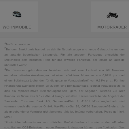
WOHNMOBILE
MOTORRÄDER
1
MwSt. ausweisbar
2
Bei dem Streichpreis handelt es sich für Neufahrzeuge und junge Gebrauchte um den
an auto.de übermittelten Listenpreis. Für alle anderen Fahrzeuge entspricht der
Streichpreis dem höchsten Preis für das jeweilige Fahrzeug, der jemals an auto.de
übermittelt wurde.
3
Die Finanzierungskonditionen beziehen sich auf eine Laufzeit von 60 Monaten,
enthalten teilweise Anzahlungen bei einem effektiven Jahreszins von 6,99% p.a. und
einem Sollzinssatz (gebunden für die gesamte Vertragslaufzeit) von 6,78% p. a.. Für Ihre
Finanzierungswünsche stellen wir zudem eine Bonitätsanfrage. Bonität vorausgesetzt, ist
dies ein repräsentatives Berechnungsbeispiel gem. der Angaben, welches 2/3 aller
Kunden, im Sinne des § 17a Abs. 4 PangV, erhalten. Dieses freibleibende Angebot der
Santander Consumer Bank AG, Santander-Platz 1, 41061 Mönchengladbach wird
vermittelt durch die auto.de GmbH, Max-Planck-Str. 19, 06796 Sandersdorf-Brehna, die
als ungebundener Vermittler nicht beratend tätig ist. Irrtümer vorbehalten. Preise ggf. inkl.
MwSt.
*
Zusätzliche Informationen zum offiziellen Kraftstoffverbrauch sowie zu den offiziellen
spezifischen CO2-Emissionen neuer Personenkraftwagen können dem "Leitfaden über