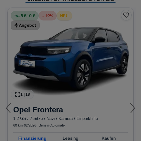
−5.510 €
−
19
%
NEU
Angebot
1
|
18
Opel
Frontera
1.2 GS / 7-Sitze / Navi / Kamera / Einparkhilfe
60 km
·
02/2026
·
·
Benzin
·
Automatik
Finanzierung
Leasing
Kaufen