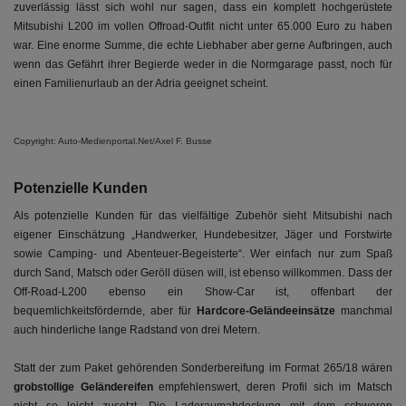
zuverlässig lässt sich wohl nur sagen, dass ein komplett hochgerüstete
Mitsubishi L200 im vollen Offroad-Outfit nicht unter 65.000 Euro zu haben
war. Eine enorme Summe, die echte Liebhaber aber gerne Aufbringen, auch
wenn das Gefährt ihrer Begierde weder in die Normgarage passt, noch für
einen Familienurlaub an der Adria geeignet scheint.
Copyright: Auto-Medienportal.Net/Axel F. Busse
Potenzielle Kunden
Als potenzielle Kunden für das vielfältige Zubehör sieht Mitsubishi nach
eigener Einschätzung „Handwerker, Hundebesitzer, Jäger und Forstwirte
sowie Camping- und Abenteuer-Begeisterte“. Wer einfach nur zum Spaß
durch Sand, Matsch oder Geröll düsen will, ist ebenso willkommen. Dass der
Off-Road-L200 ebenso ein Show-Car ist, offenbart der
bequemlichkeitsfördernde, aber für
Hardcore-Geländeeinsätze
manchmal
auch hinderliche lange Radstand von drei Metern.
Statt der zum Paket gehörenden Sonderbereifung im Format 265/18 wären
grobstollige Geländereifen
empfehlenswert, deren Profil sich im Matsch