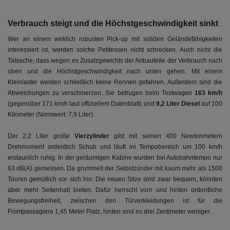
Verbrauch steigt und die Höchstgeschwindigkeit sinkt
Wer an einem wirklich robusten Pick-up mit soliden Geländefähigkeiten
interessiert ist, werden solche Petitessen nicht schrecken. Auch nicht die
Tatsache, dass wegen es Zusatzgewichts der Anbauteile der Verbrauch nach
oben und die Höchstgeschwindigkeit nach unten gehen. Mit einem
Kleinlaster werden schließlich keine Rennen gefahren. Außerdem sind die
Abweichungen zu verschmerzen. Sie betrugen beim Testwagen
163 km/h
(gegenüber 171 km/h laut offiziellem Datenblatt) und
9,2 Liter Diesel
auf 100
Kilometer (Normwert: 7,9 Liter).
Der 2,2 Liter große
Vierzylinder
gibt mit seinen 400 Newtonmetern
Drehmoment ordentlich Schub und läuft im Tempobereich um 100 km/h
erstaunlich ruhig. In der geräumigen Kabine wurden bei Autobahntempo nur
63 dB(A) gemessen. Da grummelt der Selbstzünder mit kaum mehr als 1500
Touren gemütlich vor sich hin: Die neuen Sitze sind zwar bequem, könnten
aber mehr Seitenhalt bieten. Dafür herrscht vorn und hinten ordentliche
Bewegungsfreiheit, zwischen den Türverkleidungen ist für die
Frontpassagiere 1,45 Meter Platz, hinten sind es drei Zentimeter weniger.