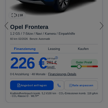
1
|
18
Opel
Frontera
1.2 GS / 7-Sitze / Navi / Kamera / Einparkhilfe
60 km
·
02/2026
·
·
Benzin
·
Automatik
Finanzierung
Leasing
Kaufen
226
€
3
UVP-Rate
281
€
Guter Preis
4
/mtl.
·
·
Finanzierungs-Details
0 € Anzahlung
48 Monate
Angebot anfragen
Rate anpassen
Kraftstoffverbrauch komb. 5,2 l/100 km · CO₂-Emissionen komb. 118 g/km
· CO₂-Klasse D · WLTP*