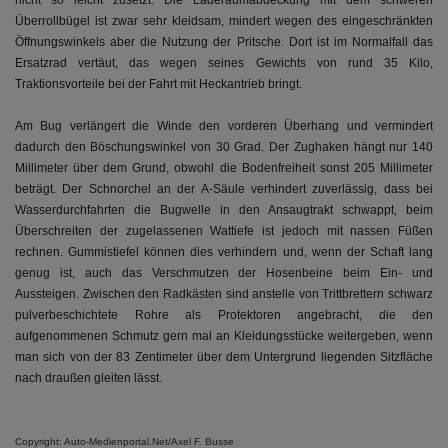
nicht so leicht zusetzt. Die Laderaumabdeckung mit dem schweren
Überrollbügel ist zwar sehr kleidsam, mindert wegen des eingeschränkten
Öffnungswinkels aber die Nutzung der Pritsche. Dort ist im Normalfall das
Ersatzrad vertäut, das wegen seines Gewichts von rund 35 Kilo,
Traktionsvorteile bei der Fahrt mit Heckantrieb bringt.
Am Bug verlängert die Winde den vorderen Überhang und vermindert
dadurch den Böschungswinkel von 30 Grad. Der Zughaken hängt nur 140
Millimeter über dem Grund, obwohl die Bodenfreiheit sonst 205 Millimeter
beträgt. Der Schnorchel an der A-Säule verhindert zuverlässig, dass bei
Wasserdurchfahrten die Bugwelle in den Ansaugtrakt schwappt, beim
Überschreiten der zugelassenen Wattiefe ist jedoch mit nassen Füßen
rechnen. Gummistiefel können dies verhindern und, wenn der Schaft lang
genug ist, auch das Verschmutzen der Hosenbeine beim Ein- und
Aussteigen. Zwischen den Radkästen sind anstelle von Trittbrettern schwarz
pulverbeschichtete Rohre als Protektoren angebracht, die den
aufgenommenen Schmutz gern mal an Kleidungsstücke weitergeben, wenn
man sich von der 83 Zentimeter über dem Untergrund liegenden Sitzfläche
nach draußen gleiten lässt.
Copyright: Auto-Medienportal.Net/Axel F. Busse