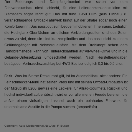
Der Federungs- und Dämpfungskomfort war schon vor dem
Fahrwerksumbau nicht schlecht, für eine Leiterrahmenkonstruktion mit
Blattfedern sogar recht gut. Das mit rund 1950 Euro (plus Einbau) zu
veranschlagende Offroad-Fahrwerk bringt auf der Straße sogar noch einen
Komfortgewinn. Das passt gut zum bequem möblierten Innenraum. Lediglich
die Hochglanz-Oberflächen an etlichen Verkleidungsteilen sind des Guten
etwas zu viel, denn sie sind kratzempfindlich und das passt nicht zu einem
Geländegänger mit Nehmerqualitäten. Mit dem Drehknopf neben dem
Handbremshebel kann von Hinterachsantrieb auf All-Wheel-Drive und in die
Gelände-Untersetzung umgeschaltet werden. Nach Herstellerangaben
beträgt der Verbrauchszuschlag bei 4WD-Betrieb lediglich 0,3 bis 0,5 Liter.
Fazit
: Was im Sterne-Restaurant gilt, ist im Automobilbau nicht anders: Ein
Feinschmecker-Menü hat seinen Preis und mit seinen Offroad-Umbauten ist
der Mitsubishi L200 gewiss eine Leckerei für Allrad-Gourmets. Rustikal und
höchst individuell aufgehübscht wird er vor allem jenen Freude bereiten, die
außer einem vielseitigen Lastesel auch ein beinhartes Fuhrwerk für
unterhaltsame Ausritte in die Pampa suchen. (ampnet/afb)
Copyright: Auto-Medienportal.Net/Axel F. Busse