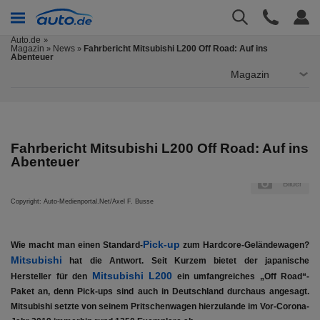
Auto.de
Magazin
News
Fahrbericht Mitsubishi L200 Off Road: Auf ins
»
»
Abenteuer
Magazin
Fahrbericht Mitsubishi L200 Off Road: Auf ins
Abenteuer
er
Bilder
Copyright: Auto-Medienportal.Net/Axel F. Busse
Cop
Pick-up
Wie macht man einen Standard-
zum Hardcore-Geländewagen?
Mitsubishi
hat die Antwort. Seit Kurzem bietet der japanische
Mitsubishi L200
Hersteller für den
ein umfangreiches „Off Road“-
Paket an, denn Pick-ups sind auch in Deutschland durchaus angesagt.
Mitsubishi setzte von seinem Pritschenwagen hierzulande im Vor-Corona-