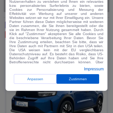
Nutzerverhalten zu verstehen und Ihnen ein relevantes
bzw. personalisiertes Surferlebnis zu bieten, sowie
MITSUBISHI
MITSUBISHI L200
PICK UP
Cookies zur Personalisierung und Messung der
Effektivität von Werbung auf unserer und anderen
Websites setzen wir nur mit Ihrer Einwilligung ein. Unsere
Partner führen diese Daten möglicherweise mit weiteren
TEILEN
TWITTERN
TEILEN
Daten zusammen, die Sie ihnen bereitgestellt oder die
sie im Rahmen Ihrer Nutzung gesammelt haben. Durch
Klick auf "Zustimmen" akzeptieren Sie alle Cookies und
FLIPPEN
MAILEN
die beschriebene Verarbeitung Ihrer Daten. Bevor Sie
Ihre Zustimmung erteilen, beachten Sie bitte, dass wir
Ihre Daten auch mit Partnern mit Sitz in den USA teilen.
Die USA weisen kein mit der EU vergleichbares
UNSERE TOP-ANGEBOTE FÜR SIE
Datenschutzniveau auf. Es besteht das Risiko, dass US-
Behörden Zugriff auf Ihre Daten haben und Sie Ihre
Betroffenenrechte nicht durchsetzen können. Über
−5.510 €
−
19
%
NEU
"Anpassen" können Sie Ihre Einwilligungen individuell
Impressum
anpassen. Dies ist auch später jederzeit im Bereich
Angebot
Cookie-Richtlinie
möglich. Weitere Informationen finden
Sie in unserer
Datenschutzerklärung
.
Anpassen
Zustimmen