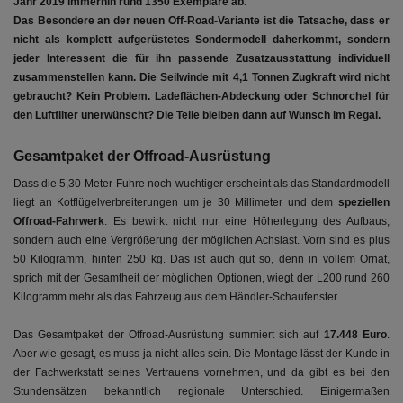
Jahr 2019 immerhin rund 1350 Exemplare ab.
Das Besondere an der neuen Off-Road-Variante ist die Tatsache, dass er
nicht als komplett aufgerüstetes Sondermodell daherkommt, sondern
jeder Interessent die für ihn passende Zusatzausstattung individuell
zusammenstellen kann. Die Seilwinde mit 4,1 Tonnen Zugkraft wird nicht
gebraucht? Kein Problem. Ladeflächen-Abdeckung oder Schnorchel für
den Luftfilter unerwünscht? Die Teile bleiben dann auf Wunsch im Regal.
Gesamtpaket der Offroad-Ausrüstung
Dass die 5,30-Meter-Fuhre noch wuchtiger erscheint als das Standardmodell
liegt an Kotflügelverbreiterungen um je 30 Millimeter und dem
speziellen
Offroad-Fahrwerk
. Es bewirkt nicht nur eine Höherlegung des Aufbaus,
sondern auch eine Vergrößerung der möglichen Achslast. Vorn sind es plus
50 Kilogramm, hinten 250 kg. Das ist auch gut so, denn in vollem Ornat,
sprich mit der Gesamtheit der möglichen Optionen, wiegt der L200 rund 260
Kilogramm mehr als das Fahrzeug aus dem Händler-Schaufenster.
Das Gesamtpaket der Offroad-Ausrüstung summiert sich auf
17.448 Euro
.
Aber wie gesagt, es muss ja nicht alles sein. Die Montage lässt der Kunde in
der Fachwerkstatt seines Vertrauens vornehmen, und da gibt es bei den
Stundensätzen bekanntlich regionale Unterschied. Einigermaßen