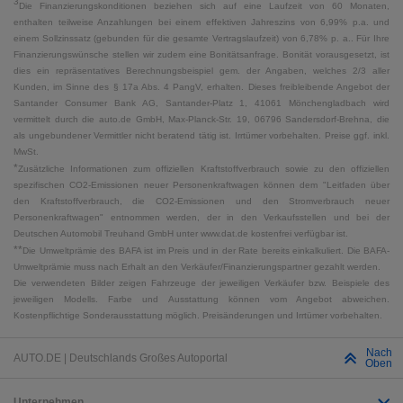
3
Die Finanzierungskonditionen beziehen sich auf eine Laufzeit von 60 Monaten,
enthalten teilweise Anzahlungen bei einem effektiven Jahreszins von 6,99% p.a. und
einem Sollzinssatz (gebunden für die gesamte Vertragslaufzeit) von 6,78% p. a.. Für Ihre
Finanzierungswünsche stellen wir zudem eine Bonitätsanfrage. Bonität vorausgesetzt, ist
dies ein repräsentatives Berechnungsbeispiel gem. der Angaben, welches 2/3 aller
Kunden, im Sinne des § 17a Abs. 4 PangV, erhalten. Dieses freibleibende Angebot der
Santander Consumer Bank AG, Santander-Platz 1, 41061 Mönchengladbach wird
vermittelt durch die auto.de GmbH, Max-Planck-Str. 19, 06796 Sandersdorf-Brehna, die
als ungebundener Vermittler nicht beratend tätig ist. Irrtümer vorbehalten. Preise ggf. inkl.
MwSt.
*
Zusätzliche Informationen zum offiziellen Kraftstoffverbrauch sowie zu den offiziellen
spezifischen CO2-Emissionen neuer Personenkraftwagen können dem "Leitfaden über
den Kraftstoffverbrauch, die CO2-Emissionen und den Stromverbrauch neuer
Personenkraftwagen" entnommen werden, der in den Verkaufsstellen und bei der
Deutschen Automobil Treuhand GmbH unter www.dat.de kostenfrei verfügbar ist.
**
Die Umweltprämie des BAFA ist im Preis und in der Rate bereits einkalkuliert. Die BAFA-
Umweltprämie muss nach Erhalt an den Verkäufer/Finanzierungspartner gezahlt werden.
Die verwendeten Bilder zeigen Fahrzeuge der jeweiligen Verkäufer bzw. Beispiele des
jeweiligen Modells. Farbe und Ausstattung können vom Angebot abweichen.
Kostenpflichtige Sonderausstattung möglich. Preisänderungen und Irrtümer vorbehalten.
Nach
AUTO.DE | Deutschlands Großes Autoportal
Oben
Unternehmen