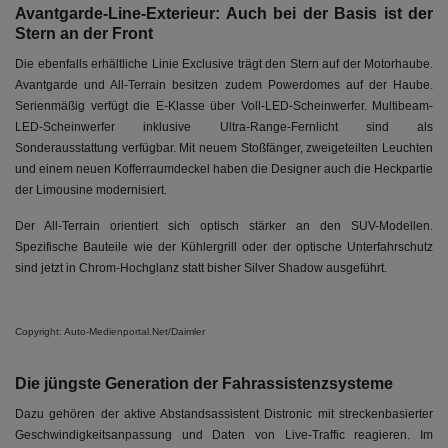
Avantgarde-Line-Exterieur: Auch bei der Basis ist der
Stern an der Front
Die ebenfalls erhältliche Linie Exclusive trägt den Stern auf der Motorhaube.
Avantgarde und All-Terrain besitzen zudem Powerdomes auf der Haube.
Serienmäßig verfügt die E-Klasse über Voll-LED-Scheinwerfer. Multibeam-
LED-Scheinwerfer inklusive Ultra-Range-Fernlicht sind als
Sonderausstattung verfügbar. Mit neuem Stoßfänger, zweigeteilten Leuchten
und einem neuen Kofferraumdeckel haben die Designer auch die Heckpartie
der Limousine modernisiert.
Der All-Terrain orientiert sich optisch stärker an den SUV-Modellen.
Spezifische Bauteile wie der Kühlergrill oder der optische Unterfahrschutz
sind jetzt in Chrom-Hochglanz statt bisher Silver Shadow ausgeführt.
Copyright: Auto-Medienportal.Net/Daimler
Die jüngste Generation der Fahrassistenzsysteme
Dazu gehören der aktive Abstandsassistent Distronic mit streckenbasierter
Geschwindigkeitsanpassung und Daten von Live-Traffic reagieren. Im