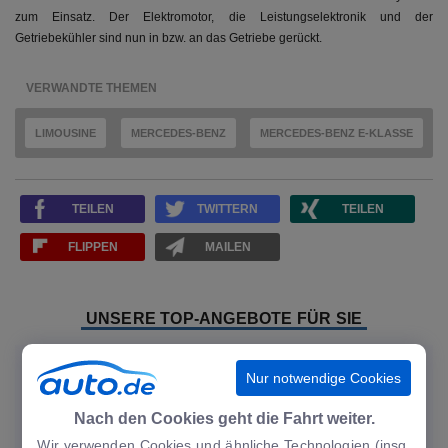
zum Einsatz. Der Elektromotor, die Leistungselektronik und der
Getriebekühler sind nun in bzw. an das Getriebe gerückt.
VERWANDTE THEMEN
LIMOUSINE
MERCEDES-BENZ
MERCEDES-BENZ E-KLASSE
TEILEN
TWITTERN
TEILEN
FLIPPEN
MAILEN
UNSERE TOP-ANGEBOTE FÜR SIE
−5.510 €
−
19
%
NEU
Nur notwendige Cookies
Angebot
Nach den Cookies geht die Fahrt weiter.
Wir verwenden Cookies und ähnliche Technologien (insg.