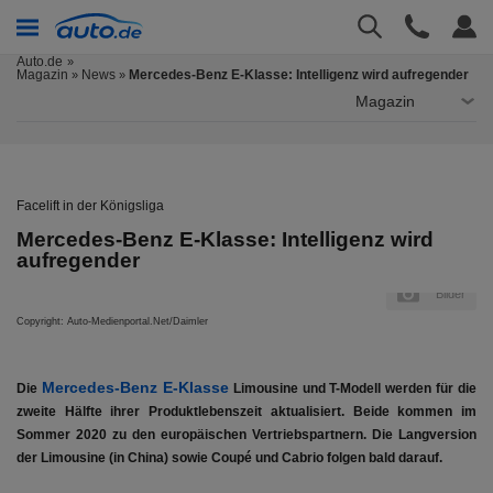
Auto.de
Magazin
News
Mercedes-Benz E-Klasse: Intelligenz wird aufregender
»
»
Magazin
Facelift in der Königsliga
Mercedes-Benz E-Klasse: Intelligenz wird
aufregender
er
Bilder
Copyright: Auto-Medienportal.Net/Daimler
Cop
Mercedes-Benz E-Klasse
Die
Limousine und T-Modell werden für die
zweite Hälfte ihrer Produktlebenszeit aktualisiert. Beide kommen im
Sommer 2020 zu den europäischen Vertriebspartnern. Die Langversion
der Limousine (in China) sowie Coupé und Cabrio folgen bald darauf.