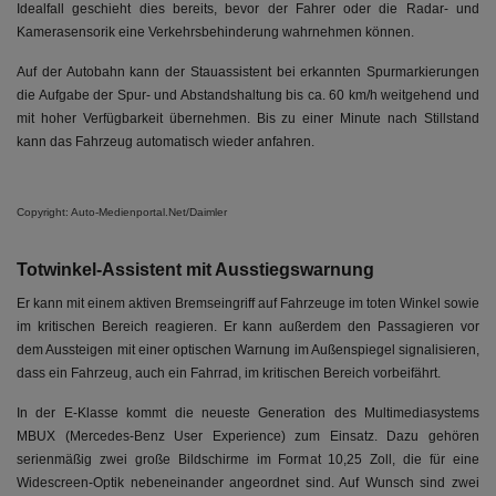
Idealfall geschieht dies bereits, bevor der Fahrer oder die Radar- und
Kamerasensorik eine Verkehrsbehinderung wahrnehmen können.
Auf der Autobahn kann der Stauassistent bei erkannten Spurmarkierungen
die Aufgabe der Spur- und Abstandshaltung bis ca. 60 km/h weitgehend und
mit hoher Verfügbarkeit übernehmen. Bis zu einer Minute nach Stillstand
kann das Fahrzeug automatisch wieder anfahren.
Copyright: Auto-Medienportal.Net/Daimler
Totwinkel-Assistent mit Ausstiegswarnung
Er kann mit einem aktiven Bremseingriff auf Fahrzeuge im toten Winkel sowie
im kritischen Bereich reagieren. Er kann außerdem den Passagieren vor
dem Aussteigen mit einer optischen Warnung im Außenspiegel signalisieren,
dass ein Fahrzeug, auch ein Fahrrad, im kritischen Bereich vorbeifährt.
In der E-Klasse kommt die neueste Generation des Multimediasystems
MBUX (Mercedes-Benz User Experience) zum Einsatz. Dazu gehören
serienmäßig zwei große Bildschirme im Format 10,25 Zoll, die für eine
Widescreen-Optik nebeneinander angeordnet sind. Auf Wunsch sind zwei