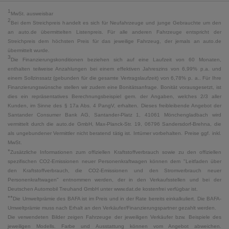
1
MwSt. ausweisbar
2
Bei dem Streichpreis handelt es sich für Neufahrzeuge und junge Gebrauchte um den
an auto.de übermittelten Listenpreis. Für alle anderen Fahrzeuge entspricht der
Streichpreis dem höchsten Preis für das jeweilige Fahrzeug, der jemals an auto.de
übermittelt wurde.
3
Die Finanzierungskonditionen beziehen sich auf eine Laufzeit von 60 Monaten,
enthalten teilweise Anzahlungen bei einem effektiven Jahreszins von 6,99% p.a. und
einem Sollzinssatz (gebunden für die gesamte Vertragslaufzeit) von 6,78% p. a.. Für Ihre
Finanzierungswünsche stellen wir zudem eine Bonitätsanfrage. Bonität vorausgesetzt, ist
dies ein repräsentatives Berechnungsbeispiel gem. der Angaben, welches 2/3 aller
Kunden, im Sinne des § 17a Abs. 4 PangV, erhalten. Dieses freibleibende Angebot der
Santander Consumer Bank AG, Santander-Platz 1, 41061 Mönchengladbach wird
vermittelt durch die auto.de GmbH, Max-Planck-Str. 19, 06796 Sandersdorf-Brehna, die
als ungebundener Vermittler nicht beratend tätig ist. Irrtümer vorbehalten. Preise ggf. inkl.
MwSt.
*
Zusätzliche Informationen zum offiziellen Kraftstoffverbrauch sowie zu den offiziellen
spezifischen CO2-Emissionen neuer Personenkraftwagen können dem "Leitfaden über
den Kraftstoffverbrauch, die CO2-Emissionen und den Stromverbrauch neuer
Personenkraftwagen" entnommen werden, der in den Verkaufsstellen und bei der
Deutschen Automobil Treuhand GmbH unter www.dat.de kostenfrei verfügbar ist.
**
Die Umweltprämie des BAFA ist im Preis und in der Rate bereits einkalkuliert. Die BAFA-
Umweltprämie muss nach Erhalt an den Verkäufer/Finanzierungspartner gezahlt werden.
Die verwendeten Bilder zeigen Fahrzeuge der jeweiligen Verkäufer bzw. Beispiele des
jeweiligen Modells. Farbe und Ausstattung können vom Angebot abweichen.