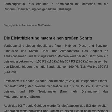
Fahrzeugschutz Plus erlauben in Kombination mit Mercedes me die
Rundum-Überwachung des geparkten Fahrzeugs.
Copyright: Auto-Medienportal.Net/Daimler
Die Elektrifizierung macht einen großen Schritt
Verfügbar sind sieben Modelle als Plug-in-Hybride (Diesel und Benziner,
Limousine und Kombi, Heck- und Allradantrieb). Das Angebot an
emissionsarmen und leistungsstarken Motoren wird bei den Benzinern ein
Leistungsspektrum von 156 PS (115 kW) bis 367 PS (270 kW) umfassen, bei
den Dieselantrieben reicht die Bandbreite von 160 PS (118 kW) bis 330 PS
(243 kW).
Erstmals wird ein Vier-Zylinder Benzinmotor (M 254) mit integriertem Starter-
Generator (ISG) der zweiten Generation mit bis zu 15 kW zusätzlicher
Leistung und 180 Newtonmeter (Nm) mehr Drehmoment das
Motorenportfolio ergänzen.
Auch das 9G-Trponic-Getriebe wurde für die Adaption des ISG der zweiten
Generation weiterentwickelt und kommt im ersten Schritt beim Vierzylinder