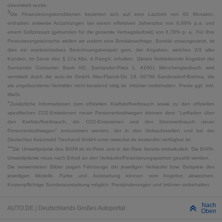
übermittelt wurde.
3
Die Finanzierungskonditionen beziehen sich auf eine Laufzeit von 60 Monaten,
enthalten teilweise Anzahlungen bei einem effektiven Jahreszins von 6,99% p.a. und
einem Sollzinssatz (gebunden für die gesamte Vertragslaufzeit) von 6,78% p. a.. Für Ihre
Finanzierungswünsche stellen wir zudem eine Bonitätsanfrage. Bonität vorausgesetzt, ist
dies ein repräsentatives Berechnungsbeispiel gem. der Angaben, welches 2/3 aller
Kunden, im Sinne des § 17a Abs. 4 PangV, erhalten. Dieses freibleibende Angebot der
Santander Consumer Bank AG, Santander-Platz 1, 41061 Mönchengladbach wird
vermittelt durch die auto.de GmbH, Max-Planck-Str. 19, 06796 Sandersdorf-Brehna, die
als ungebundener Vermittler nicht beratend tätig ist. Irrtümer vorbehalten. Preise ggf. inkl.
MwSt.
*
Zusätzliche Informationen zum offiziellen Kraftstoffverbrauch sowie zu den offiziellen
spezifischen CO2-Emissionen neuer Personenkraftwagen können dem "Leitfaden über
den Kraftstoffverbrauch, die CO2-Emissionen und den Stromverbrauch neuer
Personenkraftwagen" entnommen werden, der in den Verkaufsstellen und bei der
Deutschen Automobil Treuhand GmbH unter www.dat.de kostenfrei verfügbar ist.
**
Die Umweltprämie des BAFA ist im Preis und in der Rate bereits einkalkuliert. Die BAFA-
Umweltprämie muss nach Erhalt an den Verkäufer/Finanzierungspartner gezahlt werden.
Die verwendeten Bilder zeigen Fahrzeuge der jeweiligen Verkäufer bzw. Beispiele des
jeweiligen Modells. Farbe und Ausstattung können vom Angebot abweichen.
Kostenpflichtige Sonderausstattung möglich. Preisänderungen und Irrtümer vorbehalten.
Nach
AUTO.DE | Deutschlands Großes Autoportal
Oben