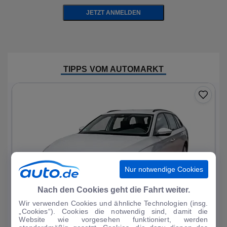
JETZT ANMELDEN
TIPPS VOM AUTOMARKT
Nur notwendige Cookies
Nach den Cookies geht die Fahrt weiter.
Wir verwenden Cookies und ähnliche Technologien (insg.
„Cookies“). Cookies die notwendig sind, damit die
Website wie vorgesehen funktioniert, werden
1
|
11