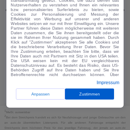
standardmäßig gesetzt. Cookies, die dazu dienen das
Nutzerverhalten zu verstehen und Ihnen ein relevantes
bzw. personalisiertes Surferlebnis zu bieten, sowie
Skoda
Octavia
Cookies zur Personalisierung und Messung der
Effektivität von Werbung auf unserer und anderen
Ambition PHEV
Websites setzen wir nur mit Ihrer Einwilligung ein. Unsere
51.093 km
·
03/2023
·
·
Hybrid
·
Automatik
Partner führen diese Daten möglicherweise mit weiteren
Daten zusammen, die Sie ihnen bereitgestellt oder die
sie im Rahmen Ihrer Nutzung gesammelt haben. Durch
Finanzierung
Kaufen
Klick auf "Zustimmen" akzeptieren Sie alle Cookies und
die beschriebene Verarbeitung Ihrer Daten. Bevor Sie
224
€
Ihre Zustimmung erteilen, beachten Sie bitte, dass wir
Guter Preis
4
Ihre Daten auch mit Partnern mit Sitz in den USA teilen.
/mtl.
Die USA weisen kein mit der EU vergleichbares
Datenschutzniveau auf. Es besteht das Risiko, dass US-
·
·
Finanzierungs-Details
0 € Anzahlung
60 Monate
Behörden Zugriff auf Ihre Daten haben und Sie Ihre
Betroffenenrechte nicht durchsetzen können. Über
"Anpassen" können Sie Ihre Einwilligungen individuell
Angebot anfragen
Rate anpassen
Impressum
anpassen. Dies ist auch später jederzeit im Bereich
Cookie-Richtlinie
möglich. Weitere Informationen finden
49,9 kWh/100 km
+ 19,9 l/100 km (gew., komb.) · 19,9 l/100 km (entl.) ·
Sie in unserer
Datenschutzerklärung
.
Anpassen
Zustimmen
CO₂ 499 g/km · Klasse G (gew.) / G (entl.)*
1
MwSt. ausweisbar
2
Bei dem Streichpreis handelt es sich für Neufahrzeuge und junge Gebrauchte um den
an auto.de übermittelten Listenpreis. Für alle anderen Fahrzeuge entspricht der
Streichpreis dem höchsten Preis für das jeweilige Fahrzeug, der jemals an auto.de