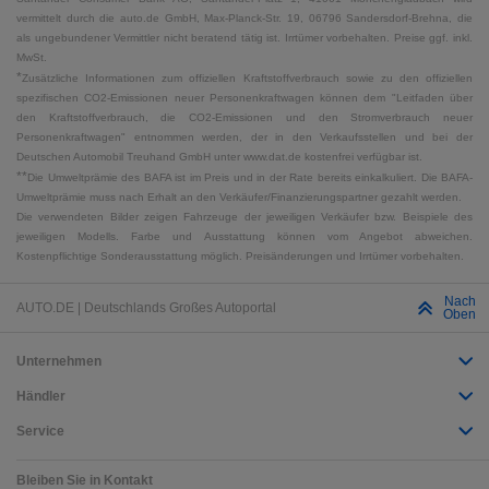
vermittelt durch die auto.de GmbH, Max-Planck-Str. 19, 06796 Sandersdorf-Brehna, die
als ungebundener Vermittler nicht beratend tätig ist. Irrtümer vorbehalten. Preise ggf. inkl.
MwSt.
*
Zusätzliche Informationen zum offiziellen Kraftstoffverbrauch sowie zu den offiziellen
spezifischen CO2-Emissionen neuer Personenkraftwagen können dem "Leitfaden über
den Kraftstoffverbrauch, die CO2-Emissionen und den Stromverbrauch neuer
Personenkraftwagen" entnommen werden, der in den Verkaufsstellen und bei der
Deutschen Automobil Treuhand GmbH unter www.dat.de kostenfrei verfügbar ist.
**
Die Umweltprämie des BAFA ist im Preis und in der Rate bereits einkalkuliert. Die BAFA-
Umweltprämie muss nach Erhalt an den Verkäufer/Finanzierungspartner gezahlt werden.
Die verwendeten Bilder zeigen Fahrzeuge der jeweiligen Verkäufer bzw. Beispiele des
jeweiligen Modells. Farbe und Ausstattung können vom Angebot abweichen.
Kostenpflichtige Sonderausstattung möglich. Preisänderungen und Irrtümer vorbehalten.
Nach
AUTO.DE | Deutschlands Großes Autoportal
Oben
Unternehmen
Händler
Service
Bleiben Sie in Kontakt