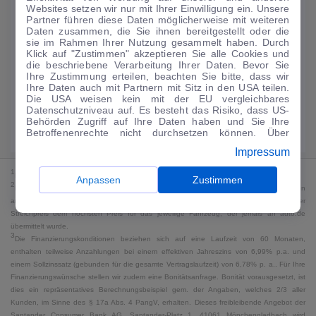
Websites setzen wir nur mit Ihrer Einwilligung ein. Unsere
159
€
Partner führen diese Daten möglicherweise mit weiteren
Daten zusammen, die Sie ihnen bereitgestellt oder die
Guter Preis
4
sie im Rahmen Ihrer Nutzung gesammelt haben. Durch
/mtl.
Klick auf "Zustimmen" akzeptieren Sie alle Cookies und
die beschriebene Verarbeitung Ihrer Daten. Bevor Sie
·
·
Finanzierungs-Details
0 € Anzahlung
60 Monate
Ihre Zustimmung erteilen, beachten Sie bitte, dass wir
Ihre Daten auch mit Partnern mit Sitz in den USA teilen.
Die USA weisen kein mit der EU vergleichbares
Angebot anfragen
Rate anpassen
Datenschutzniveau auf. Es besteht das Risiko, dass US-
Behörden Zugriff auf Ihre Daten haben und Sie Ihre
Kraftstoffverbrauch komb. 7,2 l/100 km · CO₂-Emissionen komb. 165 g/km
Betroffenenrechte nicht durchsetzen können. Über
· CO₂-Klasse F · WLTP*
"Anpassen" können Sie Ihre Einwilligungen individuell
Impressum
anpassen. Dies ist auch später jederzeit im Bereich
Cookie-Richtlinie
möglich. Weitere Informationen finden
1
MwSt. ausweisbar
Sie in unserer
Datenschutzerklärung
.
Anpassen
Zustimmen
2
Bei dem Streichpreis handelt es sich für Neufahrzeuge und junge Gebrauchte um den
an auto.de übermittelten Listenpreis. Für alle anderen Fahrzeuge entspricht der
Streichpreis dem höchsten Preis für das jeweilige Fahrzeug, der jemals an auto.de
übermittelt wurde.
3
Die Finanzierungskonditionen beziehen sich auf eine Laufzeit von 60 Monaten,
enthalten teilweise Anzahlungen bei einem effektiven Jahreszins von 6,99% p.a. und
einem Sollzinssatz (gebunden für die gesamte Vertragslaufzeit) von 6,78% p. a.. Für Ihre
Finanzierungswünsche stellen wir zudem eine Bonitätsanfrage. Bonität vorausgesetzt, ist
dies ein repräsentatives Berechnungsbeispiel gem. der Angaben, welches 2/3 aller
Kunden, im Sinne des § 17a Abs. 4 PangV, erhalten. Dieses freibleibende Angebot der
Santander Consumer Bank AG, Santander-Platz 1, 41061 Mönchengladbach wird