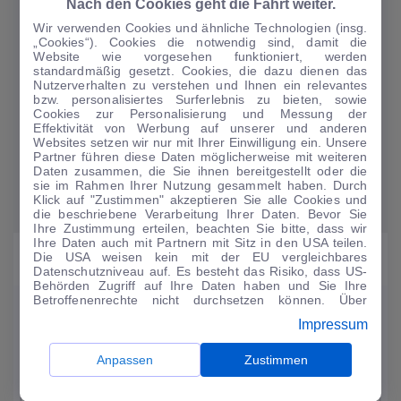
Nach den Cookies geht die Fahrt weiter.
Wir verwenden Cookies und ähnliche Technologien (insg.
Auf auto.de finden Sie täglich aktuelle Nachrichten rund ums Auto. All das
gibt es auch als Newsletter - bequem per E-Mail direkt in Ihr Postfach. Sie
„Cookies“). Cookies die notwendig sind, damit die
können den täglichen Überblick zu den aktuellen Nachrichten kostenlos
Website wie vorgesehen funktioniert, werden
abonnieren und sind so immer sofort informiert.
standardmäßig gesetzt. Cookies, die dazu dienen das
Nutzerverhalten zu verstehen und Ihnen ein relevantes
bzw. personalisiertes Surferlebnis zu bieten, sowie
Cookies zur Personalisierung und Messung der
Effektivität von Werbung auf unserer und anderen
Websites setzen wir nur mit Ihrer Einwilligung ein. Unsere
Partner führen diese Daten möglicherweise mit weiteren
JETZT ANMELDEN
Daten zusammen, die Sie ihnen bereitgestellt oder die
sie im Rahmen Ihrer Nutzung gesammelt haben. Durch
Klick auf "Zustimmen" akzeptieren Sie alle Cookies und
die beschriebene Verarbeitung Ihrer Daten. Bevor Sie
Ihre Zustimmung erteilen, beachten Sie bitte, dass wir
Ihre Daten auch mit Partnern mit Sitz in den USA teilen.
Die USA weisen kein mit der EU vergleichbares
TIPPS VOM AUTOMARKT
Datenschutzniveau auf. Es besteht das Risiko, dass US-
Behörden Zugriff auf Ihre Daten haben und Sie Ihre
Betroffenenrechte nicht durchsetzen können. Über
"Anpassen" können Sie Ihre Einwilligungen individuell
Impressum
anpassen. Dies ist auch später jederzeit im Bereich
Cookie-Richtlinie
möglich. Weitere Informationen finden
Sie in unserer
Datenschutzerklärung
.
Anpassen
Zustimmen