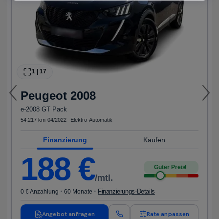
1
|
17
Peugeot
2008
e-2008 GT Pack
54.217 km
·
04/2022
·
·
Elektro
·
Automatik
Finanzierung
Kaufen
188
€
Guter Preis
4
/mtl.
·
·
Finanzierungs-Details
0 € Anzahlung
60 Monate
Angebot anfragen
Rate anpassen