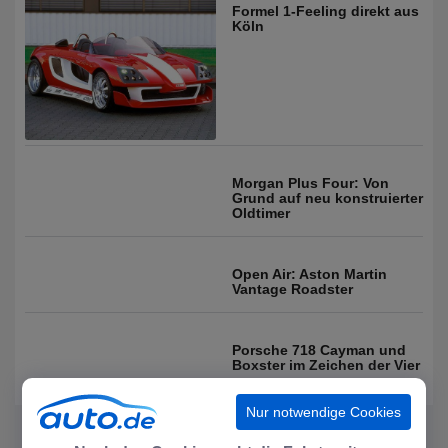
Formel 1-Feeling direkt aus
Köln
Morgan Plus Four: Von
Grund auf neu konstruierter
Oldtimer
Open Air: Aston Martin
Vantage Roadster
Porsche 718 Cayman und
Boxster im Zeichen der Vier
Nur notwendige Cookies
NEWSLETTER ABONNIEREN