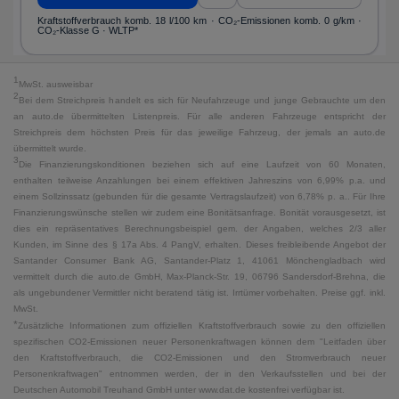
Kraftstoffverbrauch komb. 18 l/100 km · CO₂-Emissionen komb. 0 g/km ·
CO₂-Klasse G · WLTP*
1
MwSt. ausweisbar
2
Bei dem Streichpreis handelt es sich für Neufahrzeuge und junge Gebrauchte um den
an auto.de übermittelten Listenpreis. Für alle anderen Fahrzeuge entspricht der
Streichpreis dem höchsten Preis für das jeweilige Fahrzeug, der jemals an auto.de
übermittelt wurde.
3
Die Finanzierungskonditionen beziehen sich auf eine Laufzeit von 60 Monaten,
enthalten teilweise Anzahlungen bei einem effektiven Jahreszins von 6,99% p.a. und
einem Sollzinssatz (gebunden für die gesamte Vertragslaufzeit) von 6,78% p. a.. Für Ihre
Finanzierungswünsche stellen wir zudem eine Bonitätsanfrage. Bonität vorausgesetzt, ist
dies ein repräsentatives Berechnungsbeispiel gem. der Angaben, welches 2/3 aller
Kunden, im Sinne des § 17a Abs. 4 PangV, erhalten. Dieses freibleibende Angebot der
Santander Consumer Bank AG, Santander-Platz 1, 41061 Mönchengladbach wird
vermittelt durch die auto.de GmbH, Max-Planck-Str. 19, 06796 Sandersdorf-Brehna, die
als ungebundener Vermittler nicht beratend tätig ist. Irrtümer vorbehalten. Preise ggf. inkl.
MwSt.
*
Zusätzliche Informationen zum offiziellen Kraftstoffverbrauch sowie zu den offiziellen
spezifischen CO2-Emissionen neuer Personenkraftwagen können dem "Leitfaden über
den Kraftstoffverbrauch, die CO2-Emissionen und den Stromverbrauch neuer
Personenkraftwagen" entnommen werden, der in den Verkaufsstellen und bei der
Deutschen Automobil Treuhand GmbH unter www.dat.de kostenfrei verfügbar ist.