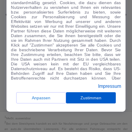
1
|
11
standardmäßig gesetzt. Cookies, die dazu dienen das
Nutzerverhalten zu verstehen und Ihnen ein relevantes
bzw. personalisiertes Surferlebnis zu bieten, sowie
Skoda
Octavia
Cookies zur Personalisierung und Messung der
Effektivität von Werbung auf unserer und anderen
Ambition PHEV
Websites setzen wir nur mit Ihrer Einwilligung ein. Unsere
Partner führen diese Daten möglicherweise mit weiteren
51.093 km
·
03/2023
·
·
Hybrid
·
Automatik
Daten zusammen, die Sie ihnen bereitgestellt oder die
sie im Rahmen Ihrer Nutzung gesammelt haben. Durch
Finanzierung
Kaufen
Klick auf "Zustimmen" akzeptieren Sie alle Cookies und
die beschriebene Verarbeitung Ihrer Daten. Bevor Sie
224
€
Ihre Zustimmung erteilen, beachten Sie bitte, dass wir
Ihre Daten auch mit Partnern mit Sitz in den USA teilen.
Guter Preis
4
Die USA weisen kein mit der EU vergleichbares
/mtl.
Datenschutzniveau auf. Es besteht das Risiko, dass US-
·
·
Behörden Zugriff auf Ihre Daten haben und Sie Ihre
Finanzierungs-Details
0 € Anzahlung
60 Monate
Betroffenenrechte nicht durchsetzen können. Über
"Anpassen" können Sie Ihre Einwilligungen individuell
Impressum
Angebot anfragen
Rate anpassen
anpassen. Dies ist auch später jederzeit im Bereich
Cookie-Richtlinie
möglich. Weitere Informationen finden
Sie in unserer
Datenschutzerklärung
.
Anpassen
Zustimmen
49,9 kWh/100 km
+ 19,9 l/100 km (gew., komb.) · 19,9 l/100 km (entl.) ·
CO₂ 499 g/km · Klasse G (gew.) / G (entl.)*
1
MwSt. ausweisbar
2
Bei dem Streichpreis handelt es sich für Neufahrzeuge und junge Gebrauchte um den
an auto.de übermittelten Listenpreis. Für alle anderen Fahrzeuge entspricht der