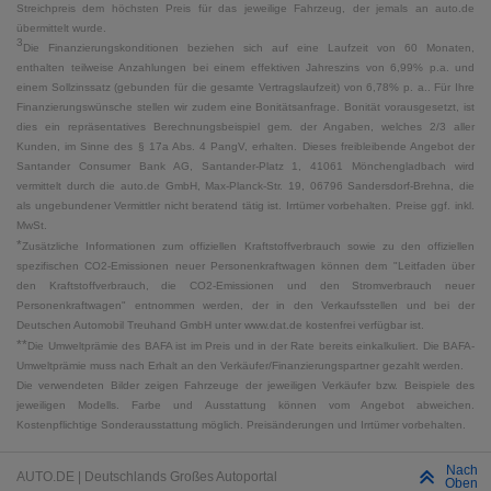
Streichpreis dem höchsten Preis für das jeweilige Fahrzeug, der jemals an auto.de
übermittelt wurde.
3
Die Finanzierungskonditionen beziehen sich auf eine Laufzeit von 60 Monaten,
enthalten teilweise Anzahlungen bei einem effektiven Jahreszins von 6,99% p.a. und
einem Sollzinssatz (gebunden für die gesamte Vertragslaufzeit) von 6,78% p. a.. Für Ihre
Finanzierungswünsche stellen wir zudem eine Bonitätsanfrage. Bonität vorausgesetzt, ist
dies ein repräsentatives Berechnungsbeispiel gem. der Angaben, welches 2/3 aller
Kunden, im Sinne des § 17a Abs. 4 PangV, erhalten. Dieses freibleibende Angebot der
Santander Consumer Bank AG, Santander-Platz 1, 41061 Mönchengladbach wird
vermittelt durch die auto.de GmbH, Max-Planck-Str. 19, 06796 Sandersdorf-Brehna, die
als ungebundener Vermittler nicht beratend tätig ist. Irrtümer vorbehalten. Preise ggf. inkl.
MwSt.
*
Zusätzliche Informationen zum offiziellen Kraftstoffverbrauch sowie zu den offiziellen
spezifischen CO2-Emissionen neuer Personenkraftwagen können dem "Leitfaden über
den Kraftstoffverbrauch, die CO2-Emissionen und den Stromverbrauch neuer
Personenkraftwagen" entnommen werden, der in den Verkaufsstellen und bei der
Deutschen Automobil Treuhand GmbH unter www.dat.de kostenfrei verfügbar ist.
**
Die Umweltprämie des BAFA ist im Preis und in der Rate bereits einkalkuliert. Die BAFA-
Umweltprämie muss nach Erhalt an den Verkäufer/Finanzierungspartner gezahlt werden.
Die verwendeten Bilder zeigen Fahrzeuge der jeweiligen Verkäufer bzw. Beispiele des
jeweiligen Modells. Farbe und Ausstattung können vom Angebot abweichen.
Kostenpflichtige Sonderausstattung möglich. Preisänderungen und Irrtümer vorbehalten.
Nach
AUTO.DE | Deutschlands Großes Autoportal
Oben