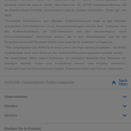
vermittelt durch die auto.de GmbH, Max-Planck-Str. 19, 06796 Sandersdorf-Brehna, die
als ungebundener Vermittler nicht beratend tätig ist. Irrtümer vorbehalten. Preise ggf. inkl.
MwSt.
*
Zusätzliche Informationen zum offiziellen Kraftstoffverbrauch sowie zu den offiziellen
spezifischen CO2-Emissionen neuer Personenkraftwagen können dem "Leitfaden über
den Kraftstoffverbrauch, die CO2-Emissionen und den Stromverbrauch neuer
Personenkraftwagen" entnommen werden, der in den Verkaufsstellen und bei der
Deutschen Automobil Treuhand GmbH unter www.dat.de kostenfrei verfügbar ist.
**
Die Umweltprämie des BAFA ist im Preis und in der Rate bereits einkalkuliert. Die BAFA-
Umweltprämie muss nach Erhalt an den Verkäufer/Finanzierungspartner gezahlt werden.
Die verwendeten Bilder zeigen Fahrzeuge der jeweiligen Verkäufer bzw. Beispiele des
jeweiligen Modells. Farbe und Ausstattung können vom Angebot abweichen.
Kostenpflichtige Sonderausstattung möglich. Preisänderungen und Irrtümer vorbehalten.
Nach
AUTO.DE | Deutschlands Großes Autoportal
Oben
Unternehmen
Händler
Service
Bleiben Sie in Kontakt