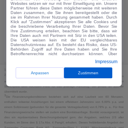
Websites setzen wir nur mit Ihrer Einwilligung ein. Unsere
159
€
Partner führen diese Daten möglicherweise mit weiteren
Daten zusammen, die Sie ihnen bereitgestellt oder die
Guter Preis
4
sie im Rahmen Ihrer Nutzung gesammelt haben. Durch
/mtl.
Klick auf "Zustimmen" akzeptieren Sie alle Cookies und
die beschriebene Verarbeitung Ihrer Daten. Bevor Sie
·
·
Finanzierungs-Details
0 € Anzahlung
60 Monate
Ihre Zustimmung erteilen, beachten Sie bitte, dass wir
Ihre Daten auch mit Partnern mit Sitz in den USA teilen.
Die USA weisen kein mit der EU vergleichbares
Angebot anfragen
Rate anpassen
Datenschutzniveau auf. Es besteht das Risiko, dass US-
Behörden Zugriff auf Ihre Daten haben und Sie Ihre
Kraftstoffverbrauch komb. 7,2 l/100 km · CO₂-Emissionen komb. 165 g/km
Betroffenenrechte nicht durchsetzen können. Über
· CO₂-Klasse F · WLTP*
"Anpassen" können Sie Ihre Einwilligungen individuell
Impressum
anpassen. Dies ist auch später jederzeit im Bereich
Cookie-Richtlinie
möglich. Weitere Informationen finden
1
MwSt. ausweisbar
Sie in unserer
Datenschutzerklärung
.
Anpassen
Zustimmen
2
Bei dem Streichpreis handelt es sich für Neufahrzeuge und junge Gebrauchte um den
an auto.de übermittelten Listenpreis. Für alle anderen Fahrzeuge entspricht der
Streichpreis dem höchsten Preis für das jeweilige Fahrzeug, der jemals an auto.de
übermittelt wurde.
3
Die Finanzierungskonditionen beziehen sich auf eine Laufzeit von 60 Monaten,
enthalten teilweise Anzahlungen bei einem effektiven Jahreszins von 6,99% p.a. und
einem Sollzinssatz (gebunden für die gesamte Vertragslaufzeit) von 6,78% p. a.. Für Ihre
Finanzierungswünsche stellen wir zudem eine Bonitätsanfrage. Bonität vorausgesetzt, ist
dies ein repräsentatives Berechnungsbeispiel gem. der Angaben, welches 2/3 aller
Kunden, im Sinne des § 17a Abs. 4 PangV, erhalten. Dieses freibleibende Angebot der
Santander Consumer Bank AG, Santander-Platz 1, 41061 Mönchengladbach wird