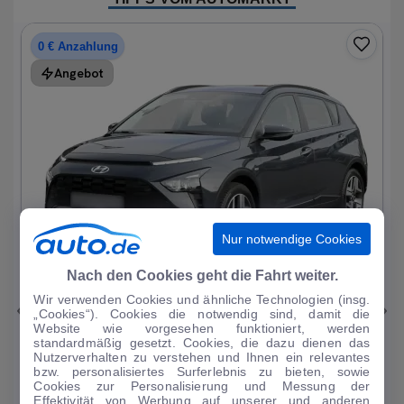
0 € Anzahlung
Angebot
Nur notwendige Cookies
1
|
15
Nach den Cookies geht die Fahrt weiter.
Wir verwenden Cookies und ähnliche Technologien (insg.
Hyundai
Bayon
„Cookies“). Cookies die notwendig sind, damit die
Website wie vorgesehen funktioniert, werden
1.0 T-GDI Trend Mild-Hybrid DAB/Sitzhzg.
standardmäßig gesetzt. Cookies, die dazu dienen das
Nutzerverhalten zu verstehen und Ihnen ein relevantes
19.196 km
·
08/2023
·
·
Benzin
·
Automatik
bzw. personalisiertes Surferlebnis zu bieten, sowie
Cookies zur Personalisierung und Messung der
Finanzierung
Kaufen
Effektivität von Werbung auf unserer und anderen