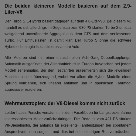
Die beiden kleineren Modelle basieren auf dem 2,9-
Liter-V6
Der Turbo S E-Hybrid basiert dagegen auf dem 4,0-Liter-V8. Bei diesem V8
handelt es sich allerdings im Gegensatz zum 630 PS starken Turbo S um das
weitgehend unveränderte Aggregat aus dem GTS und dem verflossenen
Turbo. Für Enthusiasten ist damit klar: Der Turbo S ohne die schwere
Hybridtechnologie ist das interessantere Auto.
Alle Motoren sind mit einer ultraschnellen Acht-Gang-Doppelkupplungs-
Automatik ausgerüstet, der Allradantrieb ist in Europa inzwischen bei jedem
Modell serienmäßig. Bei den Testfahrten präsentierten sich die jeweiligen
Maschinen sehr überzeugend, wobei vor allem die Hybrid-Modelle einen
Sprung vollziehen, sich linearer anfühlen und in sportlichen Fahrmodi
aggressiver reagieren.
Wehrmutstropfen: der V8-Diesel kommt nicht zurück
Leider hat es Porsche versäumt, mit dem Facelift den für Langstreckenfahrer
interessantesten Motor zurückzubringen: Die Rede ist vom 421 PS starken
V8-Dieselmotor, der anfangs für exzellente Fahrleistungen bei spontanem
Ansprechverhalten sorgte – und dies bei sehr niedrigen Realverbräuchen,