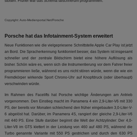
stoßen. Früher war das Schema falschherum programmiert.
Copyright: Auto-Medienportal.Net/Porsche
Porsche hat das Infotainment-System erweitert
Neue Funktionen wie die vielgepriesene Schnittstelle Apple Car Play ist jetzt
an Bord. Die Spracherkennung funktioniert besser, das System ist insgesamt
schneller und der zentrale Bildschirm bietet eine höhere Auflösung als
bisher. Schön wäre es, wenn sich die Instrumentierung vor dem Fahrer freier
programmieren ließe, während es uns nicht stören würde, wenn die wie ein
Fremdkörper wirkende Sport Chrono-Uhr auf Knopfdruck (oder überhaupt)
verschwinden würde.
Im Rahmen des Facelifts hat Porsche wichtige Änderungen am Antrieb
vorgenommen. Den Einstieg macht im Panamera 4 ein 2,9-Liter-V6 mit 330
PS, der bereits vor Monaten schleichend den früher eingebauten 3,0-Liter-V-
6 abgelöst hat. Darüber, im Panamera 4S, rangiert der gleiche 2,9-Liter-V6
mit 440 PS. Eine Stufe darüber beginnt die Welt der Achtzylinder: Der 4,0-
Liter-V8 im GTS klettert in der Leistung von 460 auf 480 PS, während die
Turbo genannte Variante mit 550 PS gestrichen und durch den 630 PS