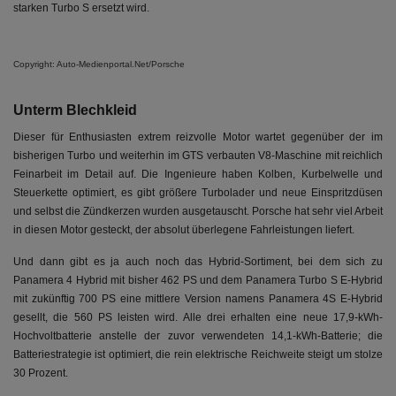
starken Turbo S ersetzt wird.
Copyright: Auto-Medienportal.Net/Porsche
Unterm Blechkleid
Dieser für Enthusiasten extrem reizvolle Motor wartet gegenüber der im
bisherigen Turbo und weiterhin im GTS verbauten V8-Maschine mit reichlich
Feinarbeit im Detail auf. Die Ingenieure haben Kolben, Kurbelwelle und
Steuerkette optimiert, es gibt größere Turbolader und neue Einspritzdüsen
und selbst die Zündkerzen wurden ausgetauscht. Porsche hat sehr viel Arbeit
in diesen Motor gesteckt, der absolut überlegene Fahrleistungen liefert.
Und dann gibt es ja auch noch das Hybrid-Sortiment, bei dem sich zu
Panamera 4 Hybrid mit bisher 462 PS und dem Panamera Turbo S E-Hybrid
mit zukünftig 700 PS eine mittlere Version namens Panamera 4S E-Hybrid
gesellt, die 560 PS leisten wird. Alle drei erhalten eine neue 17,9-kWh-
Hochvoltbatterie anstelle der zuvor verwendeten 14,1-kWh-Batterie; die
Batteriestrategie ist optimiert, die rein elektrische Reichweite steigt um stolze
30 Prozent.