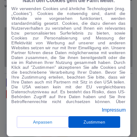
Nach den Cookies geht die Fahrt weiter.
und Messlatte im Segment. Ende August fallen die Masken endgültig.
Wir verwenden Cookies und ähnliche Technologien (insg.
„Cookies“). Cookies die notwendig sind, damit die
Website wie vorgesehen funktioniert, werden
VERWANDTE THEMEN
standardmäßig gesetzt. Cookies, die dazu dienen das
Nutzerverhalten zu verstehen und Ihnen ein relevantes
bzw. personalisiertes Surferlebnis zu bieten, sowie
FACELIFT
LIMOUSINE
PORSCHE
PORSCHE PANAMERA
Cookies zur Personalisierung und Messung der
Effektivität von Werbung auf unserer und anderen
Websites setzen wir nur mit Ihrer Einwilligung ein. Unsere
PORSCHE PANAMERA TURBO S
Partner führen diese Daten möglicherweise mit weiteren
Daten zusammen, die Sie ihnen bereitgestellt oder die
PORSCHE PANAMERA TURBO S E-HYBRID
SPORTLIMOUSINE
sie im Rahmen Ihrer Nutzung gesammelt haben. Durch
Klick auf "Zustimmen" akzeptieren Sie alle Cookies und
die beschriebene Verarbeitung Ihrer Daten. Bevor Sie
Ihre Zustimmung erteilen, beachten Sie bitte, dass wir
Ihre Daten auch mit Partnern mit Sitz in den USA teilen.
TEILEN
TWITTERN
TEILEN
Die USA weisen kein mit der EU vergleichbares
Datenschutzniveau auf. Es besteht das Risiko, dass US-
FLIPPEN
MAILEN
Behörden Zugriff auf Ihre Daten haben und Sie Ihre
Betroffenenrechte nicht durchsetzen können. Über
"Anpassen" können Sie Ihre Einwilligungen individuell
Impressum
anpassen. Dies ist auch später jederzeit im Bereich
UNSERE TOP-ANGEBOTE FÜR SIE
Cookie-Richtlinie
möglich. Weitere Informationen finden
Sie in unserer
Datenschutzerklärung
.
Anpassen
Zustimmen
−5.510 €
−
19
%
NEU