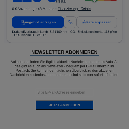
/mtl.
·
·
Finanzierungs-Details
0 € Anzahlung
48 Monate
Angebot anfragen
Rate anpassen
Kraftstoffverbrauch komb. 5,2 l/100 km · CO₂-Emissionen komb. 118 g/km
· CO₂-Klasse D · WLTP*
NEWSLETTER ABONNIEREN
Auf auto.de finden Sie täglich aktuelle Nachrichten rund ums Auto. All
das gibt es auch als Newsletter - bequem per E-Mail direkt in Ihr
Postfach. Sie können den täglichen Überblick zu den aktuellen
Nachrichten kostenlos abonnieren und sind so immer sofort informiert.
JETZT ANMELDEN