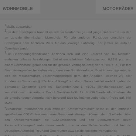
WOHNMOBILE
MOTORRÄDER
1
MwSt. ausweisbar
2
Bei dem Streichpreis handelt es sich für Neufahrzeuge und junge Gebrauchte um den
an auto.de übermittelten Listenpreis. Für alle anderen Fahrzeuge entspricht der
Streichpreis dem höchsten Preis für das jeweilige Fahrzeug, der jemals an auto.de
übermittelt wurde.
3
Die Finanzierungskonditionen beziehen sich auf eine Laufzeit von 60 Monaten,
enthalten teilweise Anzahlungen bei einem effektiven Jahreszins von 6,99% p.a. und
einem Sollzinssatz (gebunden für die gesamte Vertragslaufzeit) von 6,78% p. a.. Für Ihre
Finanzierungswünsche stellen wir zudem eine Bonitätsanfrage. Bonität vorausgesetzt, ist
dies ein repräsentatives Berechnungsbeispiel gem. der Angaben, welches 2/3 aller
Kunden, im Sinne des § 17a Abs. 4 PangV, erhalten. Dieses freibleibende Angebot der
Santander Consumer Bank AG, Santander-Platz 1, 41061 Mönchengladbach wird
vermittelt durch die auto.de GmbH, Max-Planck-Str. 19, 06796 Sandersdorf-Brehna, die
als ungebundener Vermittler nicht beratend tätig ist. Irrtümer vorbehalten. Preise ggf. inkl.
MwSt.
*
Zusätzliche Informationen zum offiziellen Kraftstoffverbrauch sowie zu den offiziellen
spezifischen CO2-Emissionen neuer Personenkraftwagen können dem "Leitfaden über
den Kraftstoffverbrauch, die CO2-Emissionen und den Stromverbrauch neuer
Personenkraftwagen" entnommen werden, der in den Verkaufsstellen und bei der
Deutschen Automobil Treuhand GmbH unter www.dat.de kostenfrei verfügbar ist.