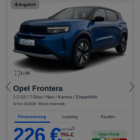
Angebot
1
|
18
Opel
Frontera
1.2 GS / 7-Sitze / Navi / Kamera / Einparkhilfe
60 km
·
02/2026
·
·
Benzin
·
Automatik
Finanzierung
Leasing
Kaufen
226
€
3
UVP-Rate
281
€
Guter Preis
4