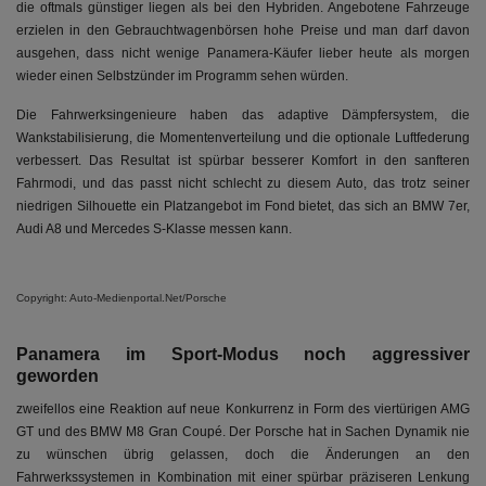
die oftmals günstiger liegen als bei den Hybriden. Angebotene Fahrzeuge
erzielen in den Gebrauchtwagenbörsen hohe Preise und man darf davon
ausgehen, dass nicht wenige Panamera-Käufer lieber heute als morgen
wieder einen Selbstzünder im Programm sehen würden.
Die Fahrwerksingenieure haben das adaptive Dämpfersystem, die
Wankstabilisierung, die Momentenverteilung und die optionale Luftfederung
verbessert. Das Resultat ist spürbar besserer Komfort in den sanfteren
Fahrmodi, und das passt nicht schlecht zu diesem Auto, das trotz seiner
niedrigen Silhouette ein Platzangebot im Fond bietet, das sich an BMW 7er,
Audi A8 und Mercedes S-Klasse messen kann.
Copyright: Auto-Medienportal.Net/Porsche
Panamera im Sport-Modus noch aggressiver
geworden
zweifellos eine Reaktion auf neue Konkurrenz in Form des viertürigen AMG
GT und des BMW M8 Gran Coupé. Der Porsche hat in Sachen Dynamik nie
zu wünschen übrig gelassen, doch die Änderungen an den
Fahrwerkssystemen in Kombination mit einer spürbar präziseren Lenkung