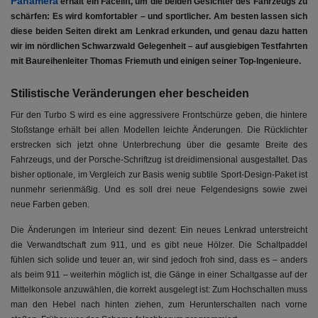
Panamera
erhält ein Facelift, um die beiden Gesichter des Fahrzeugs zu
schärfen: Es wird komfortabler – und sportlicher. Am besten lassen sich
diese beiden Seiten direkt am Lenkrad erkunden, und genau dazu hatten
wir im nördlichen Schwarzwald Gelegenheit – auf ausgiebigen Testfahrten
mit Baureihenleiter Thomas Friemuth und einigen seiner Top-Ingenieure.
Stilistische Veränderungen eher bescheiden
Für den Turbo S wird es eine aggressivere Frontschürze geben, die hintere
Stoßstange erhält bei allen Modellen leichte Änderungen. Die Rücklichter
erstrecken sich jetzt ohne Unterbrechung über die gesamte Breite des
Fahrzeugs, und der Porsche-Schriftzug ist dreidimensional ausgestaltet. Das
bisher optionale, im Vergleich zur Basis wenig subtile Sport-Design-Paket ist
nunmehr serienmäßig. Und es soll drei neue Felgendesigns sowie zwei
neue Farben geben.
Die Änderungen im Interieur sind dezent: Ein neues Lenkrad unterstreicht
die Verwandtschaft zum 911, und es gibt neue Hölzer. Die Schaltpaddel
fühlen sich solide und teuer an, wir sind jedoch froh sind, dass es – anders
als beim 911 – weiterhin möglich ist, die Gänge in einer Schaltgasse auf der
Mittelkonsole anzuwählen, die korrekt ausgelegt ist: Zum Hochschalten muss
man den Hebel nach hinten ziehen, zum Herunterschalten nach vorne