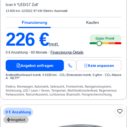
Icon h *LED/17 Zoll'
13.600 km
·
12/2022
·
87 kW
·
Elektro
·
Automatik
Finanzierung
Kaufen
226
€
Guter Preis
4
/mtl.
·
·
Finanzierungs-Details
0 € Anzahlung
60 Monate
Angebot anfragen
Rate anpassen
Kraftstoffverbrauch komb. 0 l/100 km · CO₂-Emissionen komb. 0 g/km · CO₂-Klasse
A · WLTP*
Elektro, Kleinwagen, Automatik, Gebraucht, Frontantrieb, Navigationssystem,
Sitzheizung, LED / Laser / Xenon, Tempomat, Multifunktionslenkrad, Regensensor,
Parkassistent, Notruf-Assistent, Lichtsensor, Bluetooth, Freisprecheinrichtung,
Verkehrszeichen-Erkennung, ABS, Klimaautomatik, Front-, Seiten- und weitere
Airbags
0 € Anzahlung
Angebot