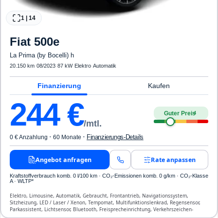
1
|
14
Fiat
500e
La Prima (by Bocelli) h
20.150 km
·
08/2023
·
87 kW
·
Elektro
·
Automatik
Finanzierung
Kaufen
244
€
Guter Preis
4
/mtl.
·
·
Finanzierungs-Details
0 € Anzahlung
60 Monate
Angebot anfragen
Rate anpassen
Kraftstoffverbrauch komb. 0 l/100 km · CO₂-Emissionen komb. 0 g/km · CO₂-Klasse
A · WLTP*
Elektro, Limousine, Automatik, Gebraucht, Frontantrieb, Navigationssystem,
Sitzheizung, LED / Laser / Xenon, Tempomat, Multifunktionslenkrad, Regensensor,
Parkassistent, Lichtsensor, Bluetooth, Freisprecheinrichtung, Verkehrszeichen-
Erkennung, ABS, Klimaautomatik, Front-, Seiten- und weitere Airbags