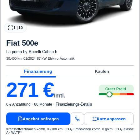
1
|
10
Fiat
500e
La prima by Bocelli Cabrio h
30.400 km
·
01/2024
·
87 kW
·
Elektro
·
Automatik
Finanzierung
Kaufen
271
€
Guter Preis
4
/mtl.
·
·
Finanzierungs-Details
0 € Anzahlung
60 Monate
Angebot anfragen
Rate anpassen
Kraftstoffverbrauch komb. 0 l/100 km · CO₂-Emissionen komb. 0 g/km · CO₂-Klasse
A · WLTP*