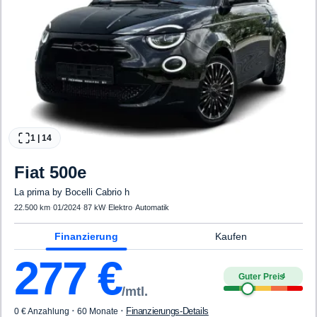
1
|
14
Fiat
500e
La prima by Bocelli Cabrio h
22.500 km
·
01/2024
·
87 kW
·
Elektro
·
Automatik
Finanzierung
Kaufen
277
€
Guter Preis
4
/mtl.
·
·
Finanzierungs-Details
0 € Anzahlung
60 Monate