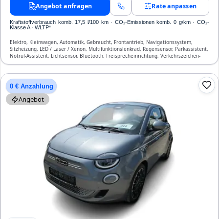
Angebot anfragen
Rate anpassen
Kraftstoffverbrauch komb. 17,5 l/100 km · CO₂-Emissionen komb. 0 g/km · CO₂-
Klasse A · WLTP*
Elektro, Kleinwagen, Automatik, Gebraucht, Frontantrieb, Navigationssystem,
Sitzheizung, LED / Laser / Xenon, Multifunktionslenkrad, Regensensor, Parkassistent,
Notruf-Assistent, Lichtsensor, Bluetooth, Freisprecheinrichtung, Verkehrszeichen-
Erkennung, ESP, ABS, Klimaautomatik, Front- und Seiten-Airbags
0 € Anzahlung
Angebot