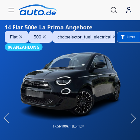
14
Fiat 500e La Prima Angebote
Fiat 500e
Fiat
500
cbd:selector_fuel_electrical
la pri
Filter
0€ ANZAHLUNG
17.5l/100km (komb)*