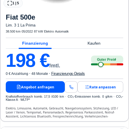
1
|
5
Fiat
500e
Lim. 3 1 La Prima
38.500 km
·
05/2022
·
87 kW
·
Elektro
·
Automatik
Finanzierung
Kaufen
198
€
Guter Preis
4
/mtl.
·
·
Finanzierungs-Details
0 € Anzahlung
48 Monate
Angebot anfragen
Rate anpassen
Kraftstoffverbrauch komb. 17,5 l/100 km · CO₂-Emissionen komb. 0 g/km · CO₂-
Klasse A · WLTP*
Elektro, Limousine, Automatik, Gebraucht, Navigationssystem, Sitzheizung, LED /
Laser / Xenon, Tempomat, Panoramadach, Regensensor, Parkassistent, Notruf-
Assistent, Lichtsensor, Bluetooth, Freisprecheinrichtung, Verkehrszeichen-
Erkennung, ESP, ABS, Klimaautomatik, Front- und Seiten-Airbags