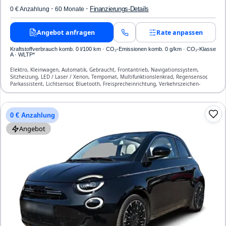
·
·
Finanzierungs-Details
0 € Anzahlung
60 Monate
Angebot anfragen
Rate anpassen
Kraftstoffverbrauch komb. 0 l/100 km · CO₂-Emissionen komb. 0 g/km · CO₂-Klasse
A · WLTP*
Elektro, Kleinwagen, Automatik, Gebraucht, Frontantrieb, Navigationssystem,
Sitzheizung, LED / Laser / Xenon, Tempomat, Multifunktionslenkrad, Regensensor,
Parkassistent, Lichtsensor, Bluetooth, Freisprecheinrichtung, Verkehrszeichen-
Erkennung, ESP, ABS, Klimaautomatik, Front-, Seiten- und weitere Airbags
0 € Anzahlung
Angebot