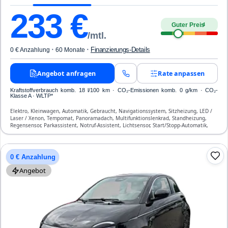
233
€
Guter Preis
4
/mtl.
·
·
Finanzierungs-Details
0 € Anzahlung
60 Monate
Angebot anfragen
Rate anpassen
Kraftstoffverbrauch komb. 18 l/100 km · CO₂-Emissionen komb. 0 g/km · CO₂-
Klasse A · WLTP*
Elektro, Kleinwagen, Automatik, Gebraucht, Navigationssystem, Sitzheizung, LED /
Laser / Xenon, Tempomat, Panoramadach, Multifunktionslenkrad, Standheizung,
Regensensor, Parkassistent, Notruf-Assistent, Lichtsensor, Start/Stopp-Automatik,
Bluetooth, Freisprecheinrichtung, Verkehrszeichen-Erkennung, ESP, ABS,
Klimaautomatik, Front-, Seiten- und weitere Airbags
0 € Anzahlung
Angebot