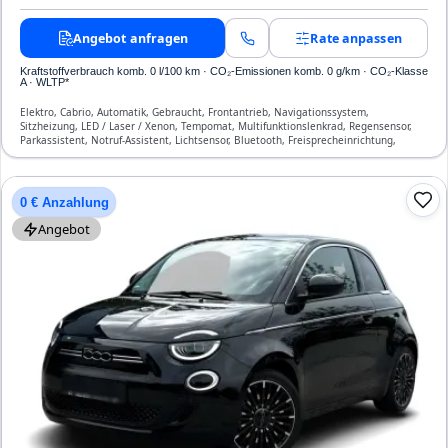
Angebot anfragen
Rate anpassen
Kraftstoffverbrauch komb. 0 l/100 km · CO₂-Emissionen komb. 0 g/km · CO₂-Klasse
A · WLTP*
Elektro, Cabrio, Automatik, Gebraucht, Frontantrieb, Navigationssystem,
Sitzheizung, LED / Laser / Xenon, Tempomat, Multifunktionslenkrad, Regensensor,
Parkassistent, Notruf-Assistent, Lichtsensor, Bluetooth, Freisprecheinrichtung,
Verkehrszeichen-Erkennung, ESP, ABS, Klimaautomatik, Front-, Seiten- und weitere
Airbags
0 € Anzahlung
Angebot