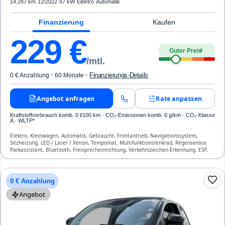
14.287 km
·
12/2022
·
87 kW
·
Elektro
·
Automatik
Finanzierung
Kaufen
229
€
Guter Preis
4
/mtl.
·
·
Finanzierungs-Details
0 € Anzahlung
60 Monate
Angebot anfragen
Rate anpassen
Kraftstoffverbrauch komb. 0 l/100 km · CO₂-Emissionen komb. 0 g/km · CO₂-Klasse
A · WLTP*
Elektro, Kleinwagen, Automatik, Gebraucht, Frontantrieb, Navigationssystem,
Sitzheizung, LED / Laser / Xenon, Tempomat, Multifunktionslenkrad, Regensensor,
Parkassistent, Bluetooth, Freisprecheinrichtung, Verkehrszeichen-Erkennung, ESP,
ABS, Klimaautomatik, Front-, Seiten- und weitere Airbags
0 € Anzahlung
Angebot