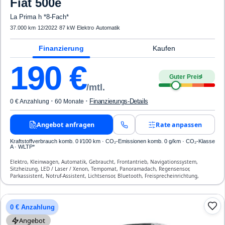
Fiat
500e
La Prima h *8-Fach*
37.000 km
·
12/2022
·
87 kW
·
Elektro
·
Automatik
Finanzierung
Kaufen
190
€
Guter Preis
4
/mtl.
·
·
Finanzierungs-Details
0 € Anzahlung
60 Monate
Angebot anfragen
Rate anpassen
Kraftstoffverbrauch komb. 0 l/100 km · CO₂-Emissionen komb. 0 g/km · CO₂-Klasse
A · WLTP*
Elektro, Kleinwagen, Automatik, Gebraucht, Frontantrieb, Navigationssystem,
Sitzheizung, LED / Laser / Xenon, Tempomat, Panoramadach, Regensensor,
Parkassistent, Notruf-Assistent, Lichtsensor, Bluetooth, Freisprecheinrichtung,
Verkehrszeichen-Erkennung, ESP, ABS, Klimaautomatik, Front-, Seiten- und weitere
Airbags
0 € Anzahlung
Angebot