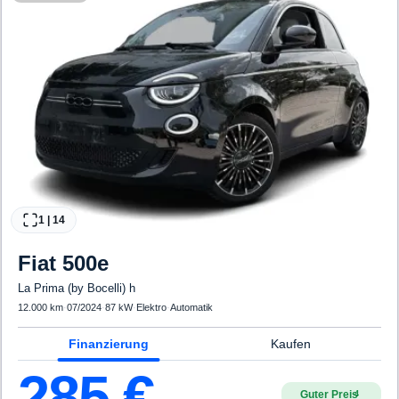
1
|
14
Fiat
500e
La Prima (by Bocelli) h
12.000 km
·
07/2024
·
87 kW
·
Elektro
·
Automatik
Finanzierung
Kaufen
285
€
Guter Preis
4