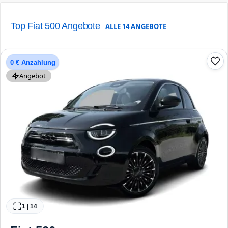
Top Fiat 500 Angebote
ALLE
14
ANGEBOTE
0 € Anzahlung
Angebot
1
|
14