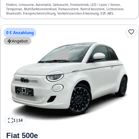
Elektro, Limousine, Automatik, Gebraucht, Frontantrieb, LED / Laser / Xenon,
Tempomat, Multifunktionslenkrad, Parkassistent, Notruf-Assistent, Lichtsensor,
Bluetooth, Freisprecheinrichtung, Verkehrszeichen-Erkennung, ESP, ABS,
Klimaanlage, Front- und Seiten-Airbags
0 € Anzahlung
Angebot
1
|
14
Fiat
500e