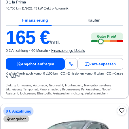
3 1 la Prima
40.750 km
·
11/2021
·
43 kW
·
Elektro
·
Automatik
Finanzierung
Kaufen
165
€
Guter Preis
4
/mtl.
·
·
Finanzierungs-Details
0 € Anzahlung
60 Monate
Angebot anfragen
Rate anpassen
Kraftstoffverbrauch komb. 0 l/100 km · CO₂-Emissionen komb. 0 g/km · CO₂-Klasse
A · WLTP*
Elektro, Limousine, Automatik, Gebraucht, Frontantrieb, Navigationssystem,
Sitzheizung, Tempomat, Panoramadach, Regensensor, Parkassistent, Notruf-
Assistent, Lichtsensor, Bluetooth, Freisprecheinrichtung, Verkehrszeichen-
Erkennung, ESP, ABS, Klimaautomatik, Front-, Seiten- und weitere Airbags
0 € Anzahlung
Angebot