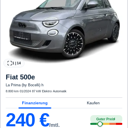
1
|
14
Fiat
500e
La Prima (by Bocelli) h
8.800 km
·
01/2024
·
87 kW
·
Elektro
·
Automatik
Finanzierung
Kaufen
240
€
Guter Preis
4
/mtl.