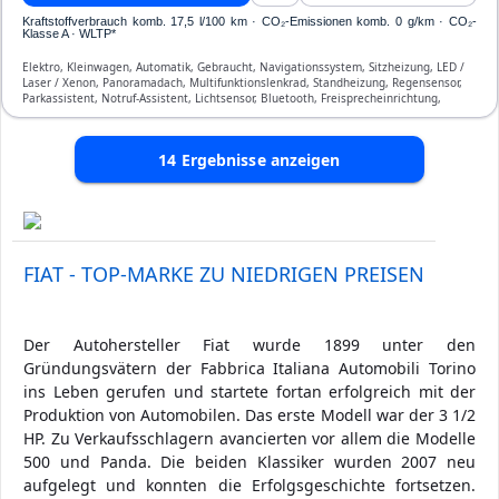
Kraftstoffverbrauch komb. 17,5 l/100 km · CO₂-Emissionen komb. 0 g/km · CO₂-
Klasse A · WLTP*
Elektro, Kleinwagen, Automatik, Gebraucht, Navigationssystem, Sitzheizung, LED /
Laser / Xenon, Panoramadach, Multifunktionslenkrad, Standheizung, Regensensor,
Parkassistent, Notruf-Assistent, Lichtsensor, Bluetooth, Freisprecheinrichtung,
Verkehrszeichen-Erkennung, ESP, Klimaautomatik, Front-, Seiten- und weitere
Airbags
14
Ergebnisse anzeigen
FIAT - TOP-MARKE ZU NIEDRIGEN PREISEN
Der Autohersteller Fiat wurde 1899 unter den
Gründungsvätern der Fabbrica Italiana Automobili Torino
ins Leben gerufen und startete fortan erfolgreich mit der
Produktion von Automobilen. Das erste Modell war der 3 1/2
HP. Zu Verkaufsschlagern avancierten vor allem die Modelle
500 und Panda. Die beiden Klassiker wurden 2007 neu
aufgelegt und konnten die Erfolgsgeschichte fortsetzen.