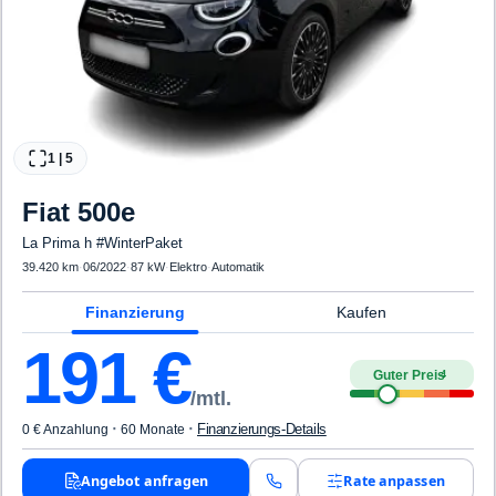
1
|
5
Fiat
500e
La Prima h #WinterPaket
39.420 km
·
06/2022
·
87 kW
·
Elektro
·
Automatik
Finanzierung
Kaufen
191
€
Guter Preis
4
/mtl.
·
·
Finanzierungs-Details
0 € Anzahlung
60 Monate
Angebot anfragen
Rate anpassen