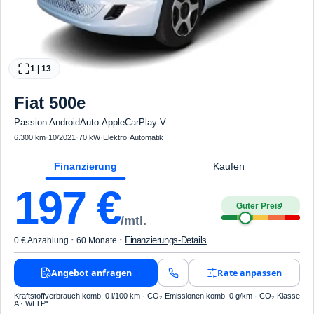
1
|
13
Fiat
500e
Passion AndroidAuto-AppleCarPlay-V...
6.300 km
·
10/2021
·
70 kW
·
Elektro
·
Automatik
Finanzierung
Kaufen
197
€
Guter Preis
4
/mtl.
·
·
Finanzierungs-Details
0 € Anzahlung
60 Monate
Angebot anfragen
Rate anpassen
Kraftstoffverbrauch komb. 0 l/100 km · CO₂-Emissionen komb. 0 g/km · CO₂-Klasse
A · WLTP*