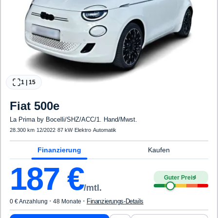
1
|
15
Fiat
500e
La Prima by Bocelli/SHZ/ACC/1. Hand/Mwst.
28.300 km
·
12/2022
·
87 kW
·
Elektro
·
Automatik
Finanzierung
Kaufen
187
€
Guter Preis
4
/mtl.
·
·
Finanzierungs-Details
0 € Anzahlung
48 Monate