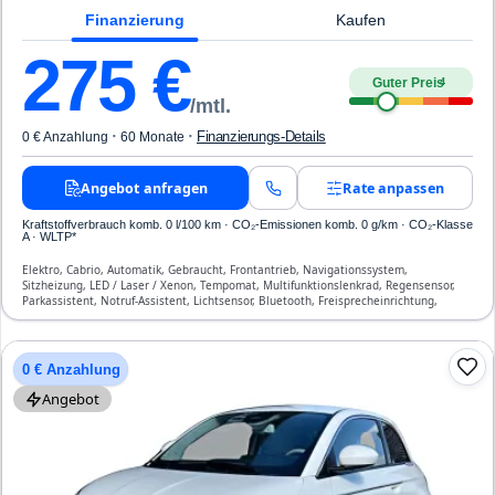
Finanzierung
Kaufen
275
€
Guter Preis
4
/mtl.
·
·
Finanzierungs-Details
0 € Anzahlung
60 Monate
Angebot anfragen
Rate anpassen
Kraftstoffverbrauch komb. 0 l/100 km · CO₂-Emissionen komb. 0 g/km · CO₂-Klasse
A · WLTP*
Elektro, Cabrio, Automatik, Gebraucht, Frontantrieb, Navigationssystem,
Sitzheizung, LED / Laser / Xenon, Tempomat, Multifunktionslenkrad, Regensensor,
Parkassistent, Notruf-Assistent, Lichtsensor, Bluetooth, Freisprecheinrichtung,
Verkehrszeichen-Erkennung, ESP, ABS, Klimaautomatik, Front-, Seiten- und weitere
Airbags
0 € Anzahlung
Angebot