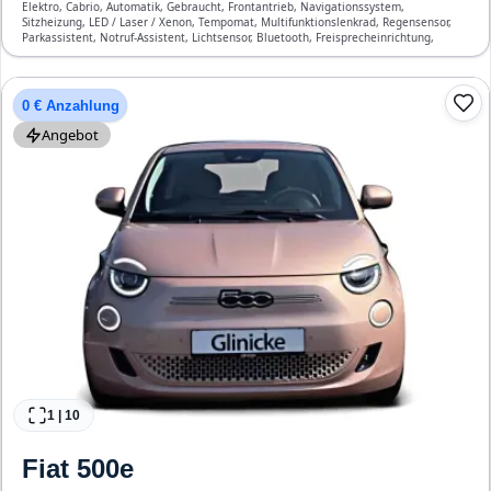
Elektro, Cabrio, Automatik, Gebraucht, Frontantrieb, Navigationssystem,
Sitzheizung, LED / Laser / Xenon, Tempomat, Multifunktionslenkrad, Regensensor,
Parkassistent, Notruf-Assistent, Lichtsensor, Bluetooth, Freisprecheinrichtung,
Verkehrszeichen-Erkennung, ESP, ABS, Klimaautomatik, Front-, Seiten- und weitere
Airbags
0 € Anzahlung
Angebot
1
|
10
Fiat
500e