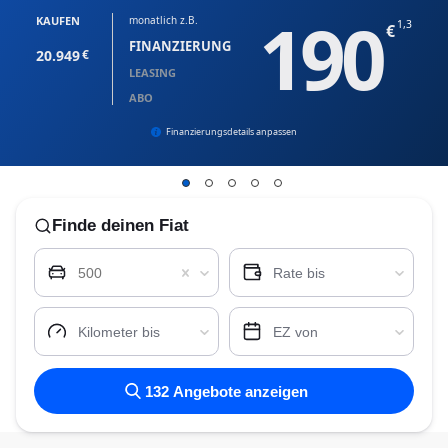
190
KAUFEN
monatlich z.B.
1,3
FINANZIERUNG
20.949
LEASING
ABO
Finanzierungsdetails anpassen
Finde
deinen Fiat
500
Rate bis
Kilometer bis
EZ von
132
Angebote anzeigen