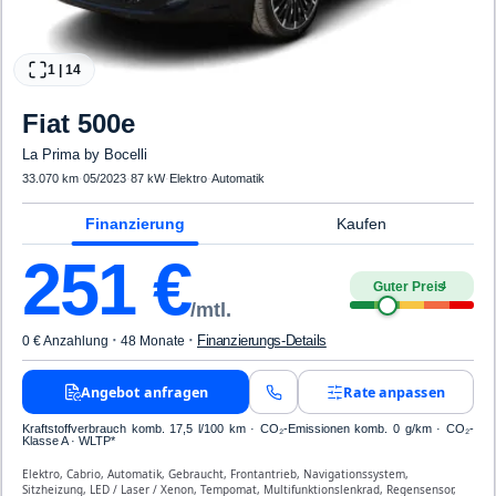
1
|
14
Fiat
500e
La Prima by Bocelli
33.070 km
·
05/2023
·
87 kW
·
Elektro
·
Automatik
Finanzierung
Kaufen
251
€
Guter Preis
4
/mtl.
·
·
Finanzierungs-Details
0 € Anzahlung
48 Monate
Angebot anfragen
Rate anpassen
Kraftstoffverbrauch komb. 17,5 l/100 km · CO₂-Emissionen komb. 0 g/km · CO₂-
Klasse A · WLTP*
Elektro, Cabrio, Automatik, Gebraucht, Frontantrieb, Navigationssystem,
Sitzheizung, LED / Laser / Xenon, Tempomat, Multifunktionslenkrad, Regensensor,