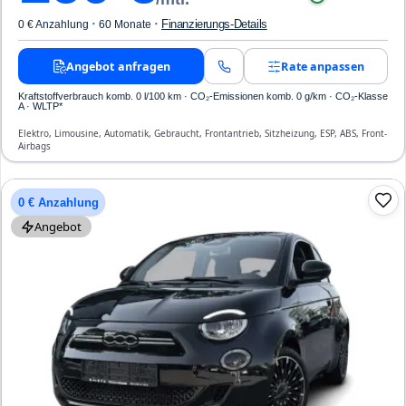
·
·
Finanzierungs-Details
0 € Anzahlung
60 Monate
Angebot anfragen
Rate anpassen
Kraftstoffverbrauch komb. 0 l/100 km · CO₂-Emissionen komb. 0 g/km · CO₂-Klasse
A · WLTP*
Elektro, Limousine, Automatik, Gebraucht, Frontantrieb, Sitzheizung, ESP, ABS, Front-
Airbags
0 € Anzahlung
Angebot