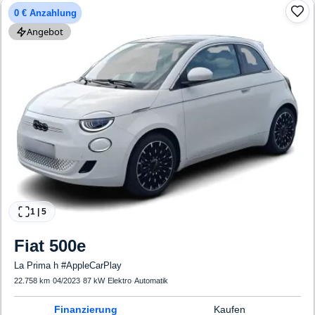
0 € Anzahlung
Angebot
1
|
5
Fiat
500e
La Prima h #AppleCarPlay
22.758 km
·
04/2023
·
87 kW
·
Elektro
·
Automatik
Finanzierung
Kaufen