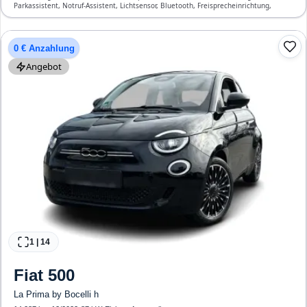
Parkassistent, Notruf-Assistent, Lichtsensor, Bluetooth, Freisprecheinrichtung,
Verkehrszeichen-Erkennung, ESP, Klimaautomatik, Front- und Seiten-Airbags
0 € Anzahlung
Angebot
1
|
14
Fiat
500
La Prima by Bocelli h