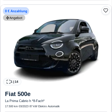
0 € Anzahlung
Angebot
1
|
14
Fiat
500e
La Prima Cabrio h *8-Fach*
17.500 km
·
03/2023
·
87 kW
·
Elektro
·
Automatik