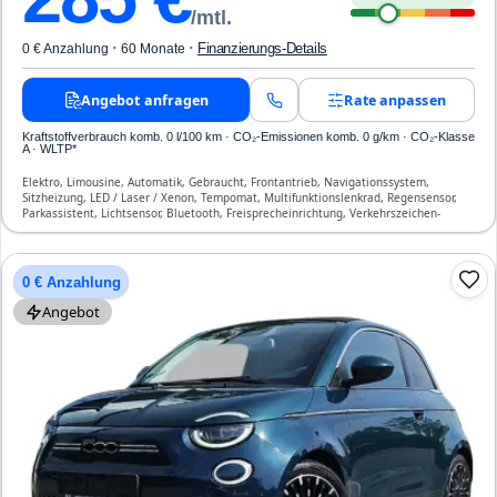
/mtl.
·
·
Finanzierungs-Details
0 € Anzahlung
60 Monate
Angebot anfragen
Rate anpassen
Kraftstoffverbrauch komb. 0 l/100 km · CO₂-Emissionen komb. 0 g/km · CO₂-Klasse
A · WLTP*
Elektro, Limousine, Automatik, Gebraucht, Frontantrieb, Navigationssystem,
Sitzheizung, LED / Laser / Xenon, Tempomat, Multifunktionslenkrad, Regensensor,
Parkassistent, Lichtsensor, Bluetooth, Freisprecheinrichtung, Verkehrszeichen-
Erkennung, ABS, Klimaautomatik, Front-, Seiten- und weitere Airbags
0 € Anzahlung
Angebot