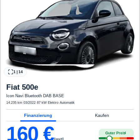
1
|
14
Fiat
500e
Icon Navi Bluetooth DAB BASE
14.235 km
·
03/2022
·
87 kW
·
Elektro
·
Automatik
Finanzierung
Kaufen
160
€
Guter Preis
4
/mtl.