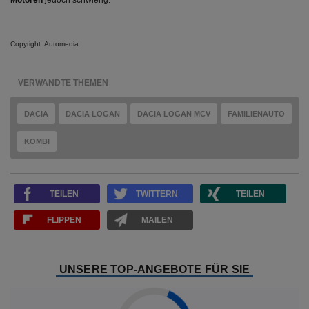
Motoren
jedoch schwierig.
Copyright: Automedia
VERWANDTE THEMEN
DACIA
DACIA LOGAN
DACIA LOGAN MCV
FAMILIENAUTO
KOMBI
TEILEN
TWITTERN
TEILEN
FLIPPEN
MAILEN
UNSERE TOP-ANGEBOTE FÜR SIE