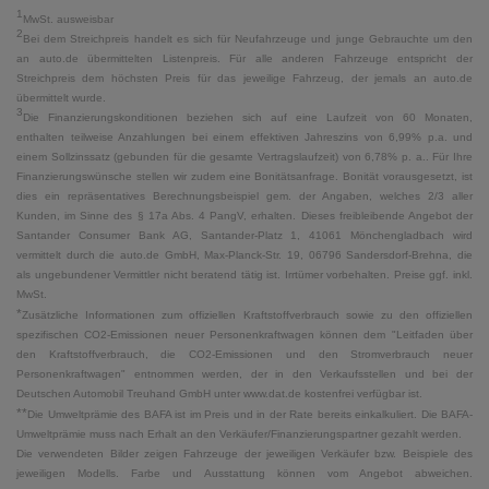
1
MwSt. ausweisbar
2
Bei dem Streichpreis handelt es sich für Neufahrzeuge und junge Gebrauchte um den
an auto.de übermittelten Listenpreis. Für alle anderen Fahrzeuge entspricht der
Streichpreis dem höchsten Preis für das jeweilige Fahrzeug, der jemals an auto.de
übermittelt wurde.
3
Die Finanzierungskonditionen beziehen sich auf eine Laufzeit von 60 Monaten,
enthalten teilweise Anzahlungen bei einem effektiven Jahreszins von 6,99% p.a. und
einem Sollzinssatz (gebunden für die gesamte Vertragslaufzeit) von 6,78% p. a.. Für Ihre
Finanzierungswünsche stellen wir zudem eine Bonitätsanfrage. Bonität vorausgesetzt, ist
dies ein repräsentatives Berechnungsbeispiel gem. der Angaben, welches 2/3 aller
Kunden, im Sinne des § 17a Abs. 4 PangV, erhalten. Dieses freibleibende Angebot der
Santander Consumer Bank AG, Santander-Platz 1, 41061 Mönchengladbach wird
vermittelt durch die auto.de GmbH, Max-Planck-Str. 19, 06796 Sandersdorf-Brehna, die
als ungebundener Vermittler nicht beratend tätig ist. Irrtümer vorbehalten. Preise ggf. inkl.
MwSt.
*
Zusätzliche Informationen zum offiziellen Kraftstoffverbrauch sowie zu den offiziellen
spezifischen CO2-Emissionen neuer Personenkraftwagen können dem "Leitfaden über
den Kraftstoffverbrauch, die CO2-Emissionen und den Stromverbrauch neuer
Personenkraftwagen" entnommen werden, der in den Verkaufsstellen und bei der
Deutschen Automobil Treuhand GmbH unter www.dat.de kostenfrei verfügbar ist.
**
Die Umweltprämie des BAFA ist im Preis und in der Rate bereits einkalkuliert. Die BAFA-
Umweltprämie muss nach Erhalt an den Verkäufer/Finanzierungspartner gezahlt werden.
Die verwendeten Bilder zeigen Fahrzeuge der jeweiligen Verkäufer bzw. Beispiele des
jeweiligen Modells. Farbe und Ausstattung können vom Angebot abweichen.