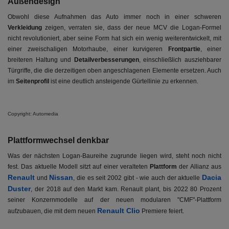
Außendesign
Obwohl diese Aufnahmen das Auto immer noch in einer schweren
Verkleidung
zeigen, verraten sie, dass der neue MCV die Logan-Formel
nicht revolutioniert, aber seine Form hat sich ein wenig weiterentwickelt, mit
einer zweischaligen Motorhaube, einer kurvigeren
Frontpartie
, einer
breiteren Haltung und
Detailverbesserungen
, einschließlich ausziehbarer
Türgriffe, die die derzeitigen oben angeschlagenen Elemente ersetzen. Auch
im
Seitenprofil
ist eine deutlich ansteigende Gürtellinie zu erkennen.
Copyright: Automedia
Plattformwechsel denkbar
Was der nächsten Logan-Baureihe zugrunde liegen wird, steht noch nicht
fest. Das aktuelle Modell sitzt auf einer veralteten
Plattform
der Allianz aus
Renault
Nissan
Dacia
und
, die es seit 2002 gibt - wie auch der aktuelle
Duster
, der 2018 auf den Markt kam. Renault plant, bis 2022 80 Prozent
seiner Konzernmodelle auf der neuen modularen "CMF"-Plattform
Renault Clio
aufzubauen, die mit dem neuen
Premiere feiert.