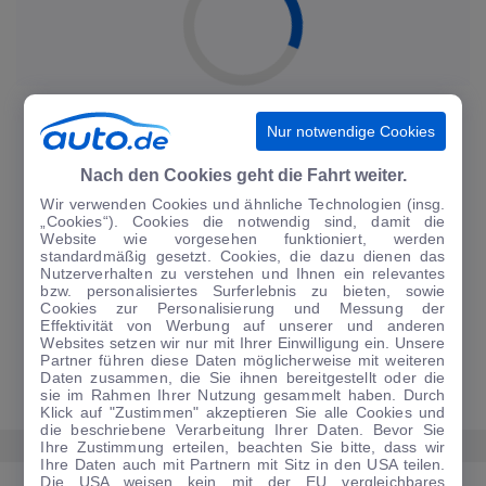
NEWSLETTER ABONNIEREN
Nur notwendige Cookies
Auf auto.de finden Sie täglich aktuelle Nachrichten rund ums Auto. All
das gibt es auch als Newsletter - bequem per E-Mail direkt in Ihr
Nach den Cookies geht die Fahrt weiter.
Postfach. Sie können den täglichen Überblick zu den aktuellen
Wir verwenden Cookies und ähnliche Technologien (insg.
Nachrichten kostenlos abonnieren und sind so immer sofort informiert.
„Cookies“). Cookies die notwendig sind, damit die
Website wie vorgesehen funktioniert, werden
standardmäßig gesetzt. Cookies, die dazu dienen das
Nutzerverhalten zu verstehen und Ihnen ein relevantes
bzw. personalisiertes Surferlebnis zu bieten, sowie
Cookies zur Personalisierung und Messung der
JETZT ANMELDEN
Effektivität von Werbung auf unserer und anderen
Websites setzen wir nur mit Ihrer Einwilligung ein. Unsere
Partner führen diese Daten möglicherweise mit weiteren
Daten zusammen, die Sie ihnen bereitgestellt oder die
sie im Rahmen Ihrer Nutzung gesammelt haben. Durch
Klick auf "Zustimmen" akzeptieren Sie alle Cookies und
die beschriebene Verarbeitung Ihrer Daten. Bevor Sie
Ihre Zustimmung erteilen, beachten Sie bitte, dass wir
Ihre Daten auch mit Partnern mit Sitz in den USA teilen.
Die USA weisen kein mit der EU vergleichbares