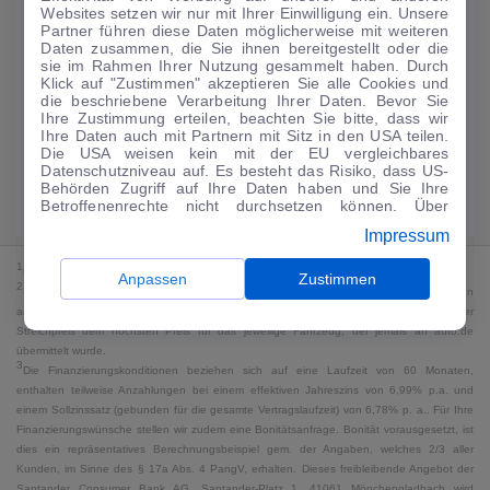
Websites setzen wir nur mit Ihrer Einwilligung ein. Unsere
159
€
Partner führen diese Daten möglicherweise mit weiteren
Daten zusammen, die Sie ihnen bereitgestellt oder die
Guter Preis
4
sie im Rahmen Ihrer Nutzung gesammelt haben. Durch
/mtl.
Klick auf "Zustimmen" akzeptieren Sie alle Cookies und
die beschriebene Verarbeitung Ihrer Daten. Bevor Sie
·
·
Finanzierungs-Details
0 € Anzahlung
60 Monate
Ihre Zustimmung erteilen, beachten Sie bitte, dass wir
Ihre Daten auch mit Partnern mit Sitz in den USA teilen.
Die USA weisen kein mit der EU vergleichbares
Angebot anfragen
Rate anpassen
Datenschutzniveau auf. Es besteht das Risiko, dass US-
Behörden Zugriff auf Ihre Daten haben und Sie Ihre
Kraftstoffverbrauch komb. 7,2 l/100 km · CO₂-Emissionen komb. 165 g/km
Betroffenenrechte nicht durchsetzen können. Über
· CO₂-Klasse F · WLTP*
"Anpassen" können Sie Ihre Einwilligungen individuell
Impressum
anpassen. Dies ist auch später jederzeit im Bereich
Cookie-Richtlinie
möglich. Weitere Informationen finden
1
MwSt. ausweisbar
Sie in unserer
Datenschutzerklärung
.
Anpassen
Zustimmen
2
Bei dem Streichpreis handelt es sich für Neufahrzeuge und junge Gebrauchte um den
an auto.de übermittelten Listenpreis. Für alle anderen Fahrzeuge entspricht der
Streichpreis dem höchsten Preis für das jeweilige Fahrzeug, der jemals an auto.de
übermittelt wurde.
3
Die Finanzierungskonditionen beziehen sich auf eine Laufzeit von 60 Monaten,
enthalten teilweise Anzahlungen bei einem effektiven Jahreszins von 6,99% p.a. und
einem Sollzinssatz (gebunden für die gesamte Vertragslaufzeit) von 6,78% p. a.. Für Ihre
Finanzierungswünsche stellen wir zudem eine Bonitätsanfrage. Bonität vorausgesetzt, ist
dies ein repräsentatives Berechnungsbeispiel gem. der Angaben, welches 2/3 aller
Kunden, im Sinne des § 17a Abs. 4 PangV, erhalten. Dieses freibleibende Angebot der
Santander Consumer Bank AG, Santander-Platz 1, 41061 Mönchengladbach wird