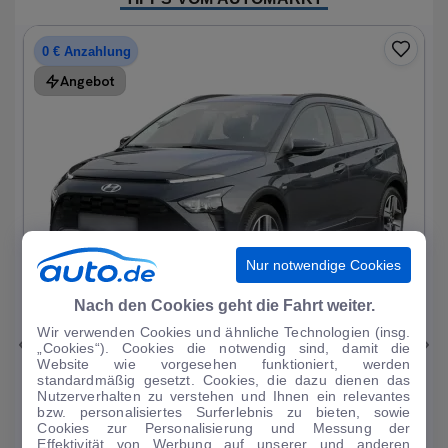
0 € Anzahlung
Angebot
Nur notwendige Cookies
1
|
15
Nach den Cookies geht die Fahrt weiter.
Wir verwenden Cookies und ähnliche Technologien (insg.
Hyundai
Bayon
„Cookies“). Cookies die notwendig sind, damit die
Website wie vorgesehen funktioniert, werden
1.0 T-GDI Trend Mild-Hybrid DAB/Sitzhzg.
standardmäßig gesetzt. Cookies, die dazu dienen das
Nutzerverhalten zu verstehen und Ihnen ein relevantes
19.196 km
·
08/2023
·
·
Benzin
·
Automatik
bzw. personalisiertes Surferlebnis zu bieten, sowie
Cookies zur Personalisierung und Messung der
Finanzierung
Kaufen
Effektivität von Werbung auf unserer und anderen