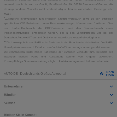
vermittelt durch die auto.de GmbH, Max-Planck-Str. 19, 06796 Sandersdorf-Brehna, die
als ungebundener Vermittler nicht beratend tätig ist. Irrtümer vorbehalten. Preise ggf. inkl.
MwSt.
*
Zusätzliche Informationen zum offiziellen Kraftstoffverbrauch sowie zu den offiziellen
spezifischen CO2-Emissionen neuer Personenkraftwagen können dem "Leitfaden über
den Kraftstoffverbrauch, die CO2-Emissionen und den Stromverbrauch neuer
Personenkraftwagen" entnommen werden, der in den Verkaufsstellen und bei der
Deutschen Automobil Treuhand GmbH unter www.dat.de kostenfrei verfügbar ist.
**
Die Umweltprämie des BAFA ist im Preis und in der Rate bereits einkalkuliert. Die BAFA-
Umweltprämie muss nach Erhalt an den Verkäufer/Finanzierungspartner gezahlt werden.
Die verwendeten Bilder zeigen Fahrzeuge der jeweiligen Verkäufer bzw. Beispiele des
jeweiligen Modells. Farbe und Ausstattung können vom Angebot abweichen.
Kostenpflichtige Sonderausstattung möglich. Preisänderungen und Irrtümer vorbehalten.
Nach
AUTO.DE | Deutschlands Großes Autoportal
Oben
Unternehmen
Händler
Service
Bleiben Sie in Kontakt