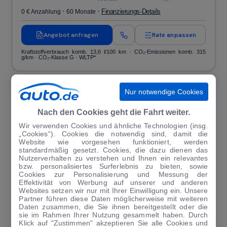
·
·
Finanzierungs-Details
0 € Anzahlung
60 Monate
Angebot anfragen
Rate anpassen
Kraftstoffverbrauch komb. 13,6 l/100 km · CO₂-Emissionen komb. 315
g/km · CO₂-Klasse G · WLTP*
NEWSLETTER ABONNIEREN
Nur notwendige Cookies
Auf auto.de finden Sie täglich aktuelle Nachrichten rund ums Auto. All
Nach den Cookies geht die Fahrt weiter.
das gibt es auch als Newsletter - bequem per E-Mail direkt in Ihr
Postfach. Sie können den täglichen Überblick zu den aktuellen
Wir verwenden Cookies und ähnliche Technologien (insg.
Nachrichten kostenlos abonnieren und sind so immer sofort informiert.
„Cookies“). Cookies die notwendig sind, damit die
Website wie vorgesehen funktioniert, werden
standardmäßig gesetzt. Cookies, die dazu dienen das
Nutzerverhalten zu verstehen und Ihnen ein relevantes
bzw. personalisiertes Surferlebnis zu bieten, sowie
Cookies zur Personalisierung und Messung der
JETZT ANMELDEN
Effektivität von Werbung auf unserer und anderen
Websites setzen wir nur mit Ihrer Einwilligung ein. Unsere
Partner führen diese Daten möglicherweise mit weiteren
Daten zusammen, die Sie ihnen bereitgestellt oder die
sie im Rahmen Ihrer Nutzung gesammelt haben. Durch
Klick auf "Zustimmen" akzeptieren Sie alle Cookies und