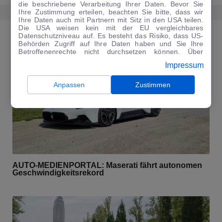
die beschriebene Verarbeitung Ihrer Daten. Bevor Sie
Ihre Zustimmung erteilen, beachten Sie bitte, dass wir
Ihre Daten auch mit Partnern mit Sitz in den USA teilen.
Die USA weisen kein mit der EU vergleichbares
Datenschutzniveau auf. Es besteht das Risiko, dass US-
MEHR ERFAHREN AUS DEM BEREICH NEWS
Behörden Zugriff auf Ihre Daten haben und Sie Ihre
Betroffenenrechte nicht durchsetzen können. Über
"Anpassen" können Sie Ihre Einwilligungen individuell
Impressum
anpassen. Dies ist auch später jederzeit im Bereich
Cookie-Richtlinie
möglich. Weitere Informationen finden
Sie in unserer
Datenschutzerklärung
.
Anpassen
Zustimmen
AUTO-MEDIENPORTAL: Maserati fährt autonomen
Geschwindigkeitsrekord