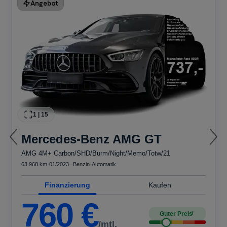
Angebot
1
|
15
Mercedes-Benz
AMG GT
AMG 4M+ Carbon/SHD/Burm/Night/Memo/Totw/21
63.968 km
·
01/2023
·
·
Benzin
·
Automatik
Finanzierung
Kaufen
760
€
Guter Preis
4
/mtl.