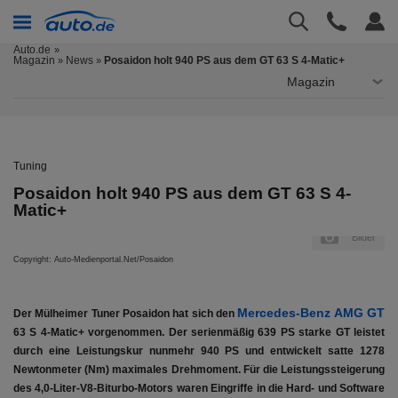
Auto.de
Magazin
News
Posaidon holt 940 PS aus dem GT 63 S 4-Matic+
»
»
Magazin
Tuning
Posaidon holt 940 PS aus dem GT 63 S 4-
Matic+
er
Bilder
Copyright: Auto-Medienportal.Net/Posaidon
Cop
Mercedes-Benz AMG GT
Der Mülheimer Tuner Posaidon hat sich den
63 S 4-Matic+ vorgenommen. Der serienmäßig 639 PS starke GT leistet
durch eine Leistungskur nunmehr 940 PS und entwickelt satte 1278
Newtonmeter (Nm) maximales Drehmoment. Für die Leistungssteigerung
des 4,0-Liter-V8-Biturbo-Motors waren Eingriffe in die Hard- und Software