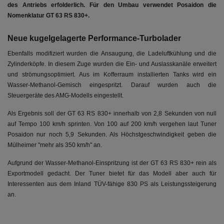
des Antriebs erfolderlich. Für den Umbau verwendet Posaidon die
Nomenklatur GT 63 RS 830+.
Neue kugelgelagerte Performance-Turbolader
Ebenfalls modifiziert wurden die Ansaugung, die Ladeluftkühlung und die
Zylinderköpfe. In diesem Zuge wurden die Ein- und Auslasskanäle erweitert
und strömungsoptimiert. Aus im Kofferraum installierten Tanks wird ein
Wasser-Methanol-Gemisch eingespritzt. Darauf wurden auch die
Steuergeräte des AMG-Modells eingestellt.
Als Ergebnis soll der GT 63 RS 830+ innerhalb von 2,8 Sekunden von null
auf Tempo 100 km/h sprinten. Von 100 auf 200 km/h vergehen laut Tuner
Posaidon nur noch 5,9 Sekunden. Als Höchstgeschwindigkeit geben die
Mülheimer "mehr als 350 km/h" an.
Aufgrund der Wasser-Methanol-Einspritzung ist der GT 63 RS 830+ rein als
Exportmodell gedacht. Der Tuner bietet für das Modell aber auch für
Interessenten aus dem Inland TÜV-fähige 830 PS als Leistungssteigerung
an.