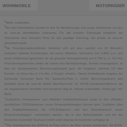
WOHNMOBILE
MOTORRÄDER
1
MwSt. ausweisbar
2
Bei dem Streichpreis handelt es sich für Neufahrzeuge und junge Gebrauchte um den
an auto.de übermittelten Listenpreis. Für alle anderen Fahrzeuge entspricht der
Streichpreis dem höchsten Preis für das jeweilige Fahrzeug, der jemals an auto.de
übermittelt wurde.
3
Die Finanzierungskonditionen beziehen sich auf eine Laufzeit von 60 Monaten,
enthalten teilweise Anzahlungen bei einem effektiven Jahreszins von 6,99% p.a. und
einem Sollzinssatz (gebunden für die gesamte Vertragslaufzeit) von 6,78% p. a.. Für Ihre
Finanzierungswünsche stellen wir zudem eine Bonitätsanfrage. Bonität vorausgesetzt, ist
dies ein repräsentatives Berechnungsbeispiel gem. der Angaben, welches 2/3 aller
Kunden, im Sinne des § 17a Abs. 4 PangV, erhalten. Dieses freibleibende Angebot der
Santander Consumer Bank AG, Santander-Platz 1, 41061 Mönchengladbach wird
vermittelt durch die auto.de GmbH, Max-Planck-Str. 19, 06796 Sandersdorf-Brehna, die
als ungebundener Vermittler nicht beratend tätig ist. Irrtümer vorbehalten. Preise ggf. inkl.
MwSt.
*
Zusätzliche Informationen zum offiziellen Kraftstoffverbrauch sowie zu den offiziellen
spezifischen CO2-Emissionen neuer Personenkraftwagen können dem "Leitfaden über
den Kraftstoffverbrauch, die CO2-Emissionen und den Stromverbrauch neuer
Personenkraftwagen" entnommen werden, der in den Verkaufsstellen und bei der
Deutschen Automobil Treuhand GmbH unter www.dat.de kostenfrei verfügbar ist.
**
Die Umweltprämie des BAFA ist im Preis und in der Rate bereits einkalkuliert. Die BAFA-