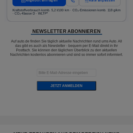
Angebot anfragen
Rate anpassen
Kraftstoffverbrauch komb. 5,2 l/100 km · CO₂-Emissionen komb. 118 g/km
· CO₂-Klasse D · WLTP*
NEWSLETTER ABONNIEREN
Auf auto.de finden Sie täglich aktuelle Nachrichten rund ums Auto. All
das gibt es auch als Newsletter - bequem per E-Mail direkt in Ihr
Postfach. Sie können den täglichen Überblick zu den aktuellen
Nachrichten kostenlos abonnieren und sind so immer sofort informiert.
JETZT ANMELDEN