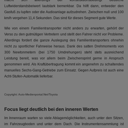
macht sich allerdings der konstruktionsbedingt deutliche
Luftwiderstandsbeiwert lautstark bemerkbar. Da hilft dann, entweder den
Gasfuß zu lupfen oder die Audioanlage aufzudrehen. Zwischen null und 100
km/h vergehen 11,4 Sekunden. Das sind für dieses Segment gute Werte.
Wie von einem Familientransporter nicht anders zu erwarten, gehört der
Verso zu den gutmütigen Vertretern und stellt den Fahrer nicht vor Probleme.
Allerdings fordert die ganze Auslegung des Familientransporters ohnehin
nicht zu sportlicher Fahrweise heraus. Dank des satten Drehmoments von
300 Newtonmetern (bei 1750 Umdrehungen) steht stets ausreichend
Leistung bereit, was vor allem beim Zwischensprint gerne in Anspruch
genommen wird. Als Kraftübertragung kommt ein angenehm zu schaltendes
manuelles Sechs-Gang-Getriebe zum Einsatz. Gegen Aufpreis ist auch eine
Acht-Stufen-Automatik lieferbar.
Copyright: Auto-Medienportal.Net/Toyota
Focus liegt deutlich bei den inneren Werten
Im Innenraum warten so viele Ablagemöglichkeiten, auch unter den Sitzen,
im Fahrzeugboden und unter dem Dach. Die Instrumentensammlung ist