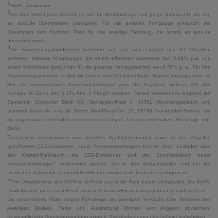
1
MwSt. ausweisbar
2
Bei dem Streichpreis handelt es sich für Neufahrzeuge und junge Gebrauchte um den
an auto.de übermittelten Listenpreis. Für alle anderen Fahrzeuge entspricht der
Streichpreis dem höchsten Preis für das jeweilige Fahrzeug, der jemals an auto.de
übermittelt wurde.
3
Die Finanzierungskonditionen beziehen sich auf eine Laufzeit von 60 Monaten,
enthalten teilweise Anzahlungen bei einem effektiven Jahreszins von 6,99% p.a. und
einem Sollzinssatz (gebunden für die gesamte Vertragslaufzeit) von 6,78% p. a.. Für Ihre
Finanzierungswünsche stellen wir zudem eine Bonitätsanfrage. Bonität vorausgesetzt, ist
dies ein repräsentatives Berechnungsbeispiel gem. der Angaben, welches 2/3 aller
Kunden, im Sinne des § 17a Abs. 4 PangV, erhalten. Dieses freibleibende Angebot der
Santander Consumer Bank AG, Santander-Platz 1, 41061 Mönchengladbach wird
vermittelt durch die auto.de GmbH, Max-Planck-Str. 19, 06796 Sandersdorf-Brehna, die
als ungebundener Vermittler nicht beratend tätig ist. Irrtümer vorbehalten. Preise ggf. inkl.
MwSt.
*
Zusätzliche Informationen zum offiziellen Kraftstoffverbrauch sowie zu den offiziellen
spezifischen CO2-Emissionen neuer Personenkraftwagen können dem "Leitfaden über
den Kraftstoffverbrauch, die CO2-Emissionen und den Stromverbrauch neuer
Personenkraftwagen" entnommen werden, der in den Verkaufsstellen und bei der
Deutschen Automobil Treuhand GmbH unter www.dat.de kostenfrei verfügbar ist.
**
Die Umweltprämie des BAFA ist im Preis und in der Rate bereits einkalkuliert. Die BAFA-
Umweltprämie muss nach Erhalt an den Verkäufer/Finanzierungspartner gezahlt werden.
Die verwendeten Bilder zeigen Fahrzeuge der jeweiligen Verkäufer bzw. Beispiele des
jeweiligen Modells. Farbe und Ausstattung können vom Angebot abweichen.
Kostenpflichtige Sonderausstattung möglich. Preisänderungen und Irrtümer vorbehalten.