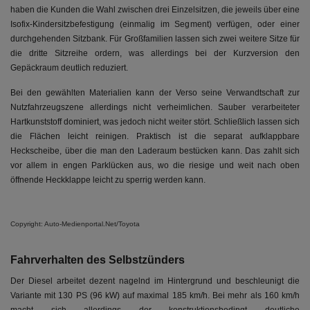
haben die Kunden die Wahl zwischen drei Einzelsitzen, die jeweils über eine
Isofix-Kindersitzbefestigung (einmalig im Segment) verfügen, oder einer
durchgehenden Sitzbank. Für Großfamilien lassen sich zwei weitere Sitze für
die dritte Sitzreihe ordern, was allerdings bei der Kurzversion den
Gepäckraum deutlich reduziert.
Bei den gewählten Materialien kann der Verso seine Verwandtschaft zur
Nutzfahrzeugszene allerdings nicht verheimlichen. Sauber verarbeiteter
Hartkunststoff dominiert, was jedoch nicht weiter stört. Schließlich lassen sich
die Flächen leicht reinigen. Praktisch ist die separat aufklappbare
Heckscheibe, über die man den Laderaum bestücken kann. Das zahlt sich
vor allem in engen Parklücken aus, wo die riesige und weit nach oben
öffnende Heckklappe leicht zu sperrig werden kann.
Copyright: Auto-Medienportal.Net/Toyota
Fahrverhalten des Selbstzünders
Der Diesel arbeitet dezent nagelnd im Hintergrund und beschleunigt die
Variante mit 130 PS (96 kW) auf maximal 185 km/h. Bei mehr als 160 km/h