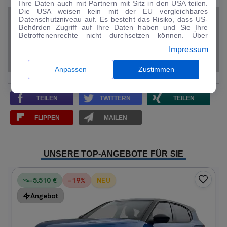
Ihre Daten auch mit Partnern mit Sitz in den USA teilen.
Die USA weisen kein mit der EU vergleichbares
Datenschutzniveau auf. Es besteht das Risiko, dass US-
FAMILIENTRANSPORTER
HOCHDACHKOMBI
TOYOTA
Behörden Zugriff auf Ihre Daten haben und Sie Ihre
Betroffenenrechte nicht durchsetzen können. Über
TOYOTA PROACE CITY VERSO
TOYOTA VERSO
TRANSPORTER
"Anpassen" können Sie Ihre Einwilligungen individuell
Impressum
anpassen. Dies ist auch später jederzeit im Bereich
Cookie-Richtlinie
möglich. Weitere Informationen finden
VAN
Sie in unserer
Datenschutzerklärung
.
Anpassen
Zustimmen
TEILEN
TWITTERN
TEILEN
FLIPPEN
MAILEN
UNSERE TOP-ANGEBOTE FÜR SIE
−5.510 €
−
19
%
NEU
Angebot