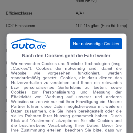
nach NEFZ)
Effizienzklasse
A/A+
CO2-Emissionen
112–115 g/km (Euro 6d-Temp)
Testverbrauch
6,1 Liter
Nur notwendige Cookies
Leergewicht / Zuladung
mind. 1430 kg / max. 690 kg
Nach den Cookies geht die Fahrt weiter.
Kofferraumvolumen
651–2126 Liter (Dachhöhe)
Wir verwenden Cookies und ähnliche Technologien (insg.
„Cookies“). Cookies die notwendig sind, damit die
Website wie vorgesehen funktioniert, werden
Max. Anhängelast
1450 kg
standardmäßig gesetzt. Cookies, die dazu dienen das
Nutzerverhalten zu verstehen und Ihnen ein relevantes
bzw. personalisiertes Surferlebnis zu bieten, sowie
Wendekreis
11,3 m
Cookies zur Personalisierung und Messung der
Effektivität von Werbung auf unserer und anderen
Basispreis
26.190 Euro
Websites setzen wir nur mit Ihrer Einwilligung ein. Unsere
Partner führen diese Daten möglicherweise mit weiteren
Daten zusammen, die Sie ihnen bereitgestellt oder die
Testwagenpreis
30.170 Euro
sie im Rahmen Ihrer Nutzung gesammelt haben. Durch
Klick auf "Zustimmen" akzeptieren Sie alle Cookies und
die beschriebene Verarbeitung Ihrer Daten. Bevor Sie
Ihre Zustimmung erteilen, beachten Sie bitte, dass wir
VERWANDTE THEMEN