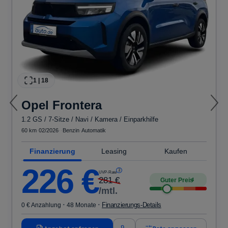
1
|
18
Opel
Frontera
1.2 GS / 7-Sitze / Navi / Kamera / Einparkhilfe
60 km
·
02/2026
·
·
Benzin
·
Automatik
Finanzierung
Leasing
Kaufen
226
€
3
UVP-Rate
281
€
Guter Preis
4
/mtl.
·
·
Finanzierungs-Details
0 € Anzahlung
48 Monate