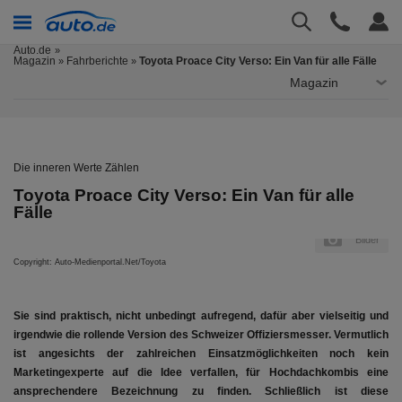
Auto.de
Magazin
Fahrberichte
Toyota Proace City Verso: Ein Van für alle Fälle
»
»
Magazin
Die inneren Werte Zählen
Toyota Proace City Verso: Ein Van für alle
Fälle
er
Bilder
Copyright: Auto-Medienportal.Net/Toyota
Cop
Sie sind praktisch, nicht unbedingt aufregend, dafür aber vielseitig und
irgendwie die rollende Version des Schweizer Offiziersmesser. Vermutlich
ist angesichts der zahlreichen Einsatzmöglichkeiten noch kein
Marketingexperte auf die Idee verfallen, für Hochdachkombis eine
ansprechendere Bezeichnung zu finden. Schließlich ist diese