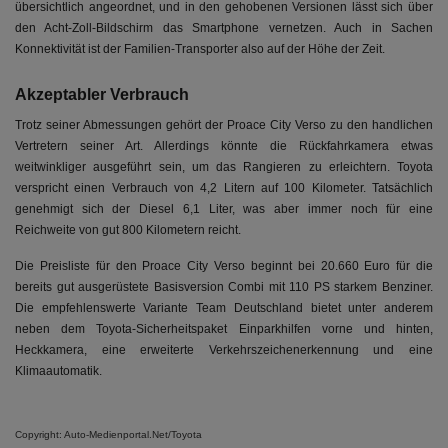
übersichtlich angeordnet, und in den gehobenen Versionen lässt sich über
den Acht-Zoll-Bildschirm das Smartphone vernetzen. Auch in Sachen
Konnektivität ist der Familien-Transporter also auf der Höhe der Zeit.
Akzeptabler Verbrauch
Trotz seiner Abmessungen gehört der Proace City Verso zu den handlichen
Vertretern seiner Art. Allerdings könnte die Rückfahrkamera etwas
weitwinkliger ausgeführt sein, um das Rangieren zu erleichtern. Toyota
verspricht einen Verbrauch von 4,2 Litern auf 100 Kilometer. Tatsächlich
genehmigt sich der Diesel 6,1 Liter, was aber immer noch für eine
Reichweite von gut 800 Kilometern reicht.
Die Preisliste für den Proace City Verso beginnt bei 20.660 Euro für die
bereits gut ausgerüstete Basisversion Combi mit 110 PS starkem Benziner.
Die empfehlenswerte Variante Team Deutschland bietet unter anderem
neben dem Toyota-Sicherheitspaket Einparkhilfen vorne und hinten,
Heckkamera, eine erweiterte Verkehrszeichenerkennung und eine
Klimaautomatik.
Copyright: Auto-Medienportal.Net/Toyota