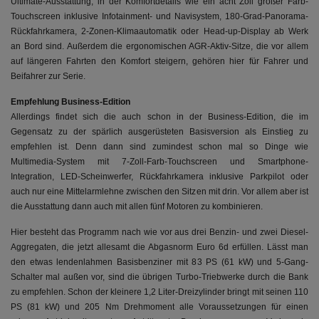
Ultimate-Ausstattung, in der Komfortdetails wie ein acht Zoll großer Farb-
Touchscreen inklusive Infotainment- und Navisystem, 180-Grad-Panorama-
Rückfahrkamera, 2-Zonen-Klimaautomatik oder Head-up-Display ab Werk
an Bord sind. Außerdem die ergonomischen AGR-Aktiv-Sitze, die vor allem
auf längeren Fahrten den Komfort steigern, gehören hier für Fahrer und
Beifahrer zur Serie.
Empfehlung Business-Edition
Allerdings findet sich die auch schon in der Business-Edition, die im
Gegensatz zu der spärlich ausgerüsteten Basisversion als Einstieg zu
empfehlen ist. Denn dann sind zumindest schon mal so Dinge wie
Multimedia-System mit 7-Zoll-Farb-Touchscreen und Smartphone-
Integration, LED-Scheinwerfer, Rückfahrkamera inklusive Parkpilot oder
auch nur eine Mittelarmlehne zwischen den Sitzen mit drin. Vor allem aber ist
die Ausstattung dann auch mit allen fünf Motoren zu kombinieren.
Hier besteht das Programm nach wie vor aus drei Benzin- und zwei Diesel-
Aggregaten, die jetzt allesamt die Abgasnorm Euro 6d erfüllen. Lässt man
den etwas lendenlahmen Basisbenziner mit 83 PS (61 kW) und 5-Gang-
Schalter mal außen vor, sind die übrigen Turbo-Triebwerke durch die Bank
zu empfehlen. Schon der kleinere 1,2 Liter-Dreizylinder bringt mit seinen 110
PS (81 kW) und 205 Nm Drehmoment alle Voraussetzungen für einen