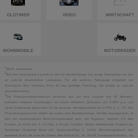
OLDTIMER
VIDEO
WIRTSCHAFT
WOHNMOBILE
MOTORRÄDER
1
MwSt. ausweisbar
2
Bei dem Streichpreis handelt es sich für Neufahrzeuge und junge Gebrauchte um den
an auto.de übermittelten Listenpreis. Für alle anderen Fahrzeuge entspricht der
Streichpreis dem höchsten Preis für das jeweilige Fahrzeug, der jemals an auto.de
übermittelt wurde.
3
Die Finanzierungskonditionen beziehen sich auf eine Laufzeit von 60 Monaten,
enthalten teilweise Anzahlungen bei einem effektiven Jahreszins von 6,99% p.a. und
einem Sollzinssatz (gebunden für die gesamte Vertragslaufzeit) von 6,78% p. a.. Für Ihre
Finanzierungswünsche stellen wir zudem eine Bonitätsanfrage. Bonität vorausgesetzt, ist
dies ein repräsentatives Berechnungsbeispiel gem. der Angaben, welches 2/3 aller
Kunden, im Sinne des § 17a Abs. 4 PangV, erhalten. Dieses freibleibende Angebot der
Santander Consumer Bank AG, Santander-Platz 1, 41061 Mönchengladbach wird
vermittelt durch die auto.de GmbH, Max-Planck-Str. 19, 06796 Sandersdorf-Brehna, die