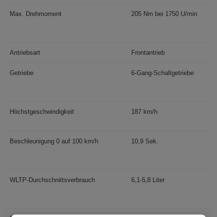
Max. Drehmoment
205 Nm bei 1750 U/min
Antriebsart
Frontantrieb
Getriebe
6-Gang-Schaltgetriebe
Höchstgeschwindigkeit
187 km/h
Beschleunigung 0 auf 100 km/h
10,9 Sek.
WLTP-Durchschnittsverbrauch
6,1-5,8 Liter