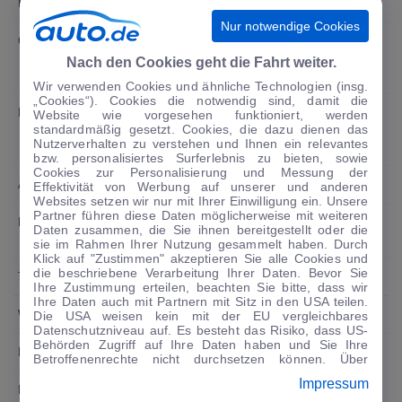
Effizienzklasse
B
Nur notwendige Cookies
CO2-Emissionen
138-131 g/km (Euro 6d)
Nach den Cookies geht die Fahrt weiter.
Wir verwenden Cookies und ähnliche Technologien (insg.
„Cookies“). Cookies die notwendig sind, damit die
Leergewicht / Zuladung
min. 1245 kg / 525 kg
Website wie vorgesehen funktioniert, werden
standardmäßig gesetzt. Cookies, die dazu dienen das
Nutzerverhalten zu verstehen und Ihnen ein relevantes
bzw. personalisiertes Surferlebnis zu bieten, sowie
Cookies zur Personalisierung und Messung der
Anhängelast
840 kg
Effektivität von Werbung auf unserer und anderen
Websites setzen wir nur mit Ihrer Einwilligung ein. Unsere
Partner führen diese Daten möglicherweise mit weiteren
Kofferraumvolumen
420-1255 Liter
Daten zusammen, die Sie ihnen bereitgestellt oder die
sie im Rahmen Ihrer Nutzung gesammelt haben. Durch
Klick auf "Zustimmen" akzeptieren Sie alle Cookies und
die beschriebene Verarbeitung Ihrer Daten. Bevor Sie
Tankvolumen
45 Liter
Ihre Zustimmung erteilen, beachten Sie bitte, dass wir
Ihre Daten auch mit Partnern mit Sitz in den USA teilen.
Wendekreis
11,2
Die USA weisen kein mit der EU vergleichbares
Datenschutzniveau auf. Es besteht das Risiko, dass US-
Behörden Zugriff auf Ihre Daten haben und Sie Ihre
Bereifung
215/50 R 17
Betroffenenrechte nicht durchsetzen können. Über
"Anpassen" können Sie Ihre Einwilligungen individuell
Impressum
anpassen. Dies ist auch später jederzeit im Bereich
Basispreis
ab 18.995 Euro (19%
Cookie-Richtlinie
möglich. Weitere Informationen finden