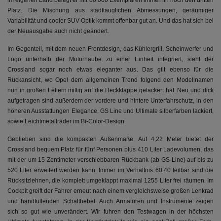
im eigenen Land belegt er mit 80.000 Exemplaren immerhin noch den dritten
Platz. Die Mischung aus stadttauglichen Abmessungen, geräumiger
Variabilität und cooler SUV-Optik kommt offenbar gut an. Und das hat sich bei
der Neuausgabe auch nicht geändert.
Im Gegenteil, mit dem neuen Frontdesign, das Kühlergrill, Scheinwerfer und
Logo unterhalb der Motorhaube zu einer Einheit integriert, sieht der
Crossland sogar noch etwas eleganter aus. Das gilt ebenso für die
Rückansicht, wo Opel dem allgemeinen Trend folgend den Modellnamen
nun in großen Lettern mittig auf die Heckklappe getackert hat. Neu und dick
aufgetragen sind außerdem der vordere und hintere Unterfahrschutz, in den
höheren Ausstattungen Elegance, GS Line und Ultimate silberfarben lackiert,
sowie Leichtmetallräder im Bi-Color-Design.
Geblieben sind die kompakten Außenmaße. Auf 4,22 Meter bietet der
Crossland bequem Platz für fünf Personen plus 410 Liter Ladevolumen, das
mit der um 15 Zentimeter verschiebbaren Rückbank (ab GS-Line) auf bis zu
520 Liter erweitert werden kann. Immer im Verhältnis 60:40 teilbar sind die
Rücksitzlehnen, die komplett umgeklappt maximal 1255 Liter frei räumen. Im
Cockpit greift der Fahrer erneut nach einem vergleichsweise großen Lenkrad
und handfüllenden Schalthebel. Auch Armaturen und Instrumente zeigen
sich so gut wie unverändert. Wir fuhren den Testwagen in der höchsten