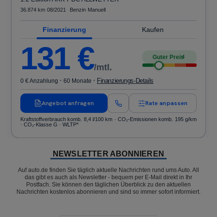
36.874 km
·
08/2021
·
·
Benzin
·
Manuell
Finanzierung
Kaufen
131
€
Guter Preis
4
/mtl.
·
·
Finanzierungs-Details
0 € Anzahlung
60 Monate
Angebot anfragen
Rate anpassen
Kraftstoffverbrauch komb. 8,4 l/100 km · CO₂-Emissionen komb. 195 g/km
· CO₂-Klasse G · WLTP*
NEWSLETTER ABONNIEREN
Auf auto.de finden Sie täglich aktuelle Nachrichten rund ums Auto. All
das gibt es auch als Newsletter - bequem per E-Mail direkt in Ihr
Postfach. Sie können den täglichen Überblick zu den aktuellen
Nachrichten kostenlos abonnieren und sind so immer sofort informiert.