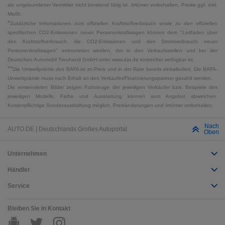
als ungebundener Vermittler nicht beratend tätig ist. Irrtümer vorbehalten. Preise ggf. inkl.
MwSt.
*
Zusätzliche Informationen zum offiziellen Kraftstoffverbrauch sowie zu den offiziellen
spezifischen CO2-Emissionen neuer Personenkraftwagen können dem "Leitfaden über
den Kraftstoffverbrauch, die CO2-Emissionen und den Stromverbrauch neuer
Personenkraftwagen" entnommen werden, der in den Verkaufsstellen und bei der
Deutschen Automobil Treuhand GmbH unter www.dat.de kostenfrei verfügbar ist.
**
Die Umweltprämie des BAFA ist im Preis und in der Rate bereits einkalkuliert. Die BAFA-
Umweltprämie muss nach Erhalt an den Verkäufer/Finanzierungspartner gezahlt werden.
Die verwendeten Bilder zeigen Fahrzeuge der jeweiligen Verkäufer bzw. Beispiele des
jeweiligen Modells. Farbe und Ausstattung können vom Angebot abweichen.
Kostenpflichtige Sonderausstattung möglich. Preisänderungen und Irrtümer vorbehalten.
Nach
AUTO.DE | Deutschlands Großes Autoportal
Oben
Unternehmen
Händler
Service
Bleiben Sie in Kontakt