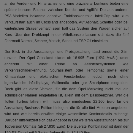
an der Vorder- und Hinterachse und eine präzisierte Lenkung bieten eine
spürbar bessere Balance zwischen Komfort und Agilität. Die aus anderen
PSA-Modellen bekannte adaptive Traktionskontrolle IntelliGrip wird zum
Verkaufsstart auch im Crossland angeboten. Auf Asphalt, Schotter oder bei
winterlichen Straßenverhältnissen hält das System den Wagen sicher auf
Kurs. Über den Drehknopf in der Mittelkonsole lassen sich dazu die fünf
Fahrmodi Normal, Schnee, Matsch, Sand und ESP Off einstellen.
Der Blick in die Ausstattungs- und Preisgestaltung lässt erneut die Stirn
runzeln. Der Opel Crossland startet ab 18.995 Euro (19% MwSt.), unter
anderem mit einer Reihe an Assistenzsystemen wie
Verkehrsschilderkennung, Spurassistent oder Tempomat sowie einer
Klimaanlage und elektrischen Fensterhebern, jedoch noch ohne
irgendwelche Infodisplays, Multimedia oder gar Smartphone-Integration.
Doch gibt es diese Version, für die dem Opel-Marketing nicht mal ein
schmissiger Namen eingefallen ist, allein mit dem Basisbenziner. Wer die
flotten Turbos fahren will, muss also mindestens 22.160 Euro für die
Ausstattung Business Edition hinlegen, die für alle fünf Motoren angeboten
wird und wie bereits erwähnt einige wesentliche Komfortdetails mitbringt.
Darüber differenziert sich das Angebot in fünf weiteren Ausstattungen bis zur
Topversion Ultimate (ab 27.830 Euro). Die teuerste Kombination ist dann der
120-PS-Diesel mit 6-Stufen-Automatik für 32.340 Euro.