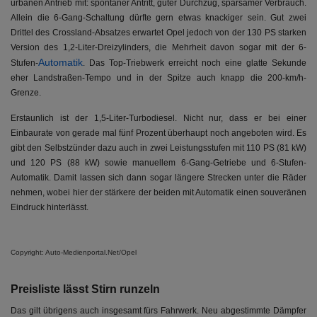
urbanen Antrieb mit: spontaner Antritt, guter Durchzug, sparsamer Verbrauch.
Allein die 6-Gang-Schaltung dürfte gern etwas knackiger sein. Gut zwei
Drittel des Crossland-Absatzes erwartet Opel jedoch von der 130 PS starken
Version des 1,2-Liter-Dreizylinders, die Mehrheit davon sogar mit der 6-
Automatik
Stufen-
. Das Top-Triebwerk erreicht noch eine glatte Sekunde
eher Landstraßen-Tempo und in der Spitze auch knapp die 200-km/h-
Grenze.
Erstaunlich ist der 1,5-Liter-Turbodiesel. Nicht nur, dass er bei einer
Einbaurate von gerade mal fünf Prozent überhaupt noch angeboten wird. Es
gibt den Selbstzünder dazu auch in zwei Leistungsstufen mit 110 PS (81 kW)
und 120 PS (88 kW) sowie manuellem 6-Gang-Getriebe und 6-Stufen-
Automatik. Damit lassen sich dann sogar längere Strecken unter die Räder
nehmen, wobei hier der stärkere der beiden mit Automatik einen souveränen
Eindruck hinterlässt.
Copyright: Auto-Medienportal.Net/Opel
Preisliste lässt Stirn runzeln
Das gilt übrigens auch insgesamt fürs Fahrwerk. Neu abgestimmte Dämpfer