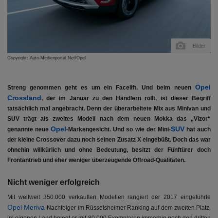
Bilder
Copyright: Auto-Medienportal.Net/Opel
Opel
Streng genommen geht es um ein Facelift. Und beim neuen
Crossland
, der im Januar zu den Händlern rollt, ist dieser Begriff
tatsächlich mal angebracht. Denn der überarbeitete Mix aus Minivan und
SUV trägt als zweites Modell nach dem neuen Mokka das „Vizor“
Opel
SUV
genannte neue
-Markengesicht. Und so wie der Mini-
hat auch
der kleine Crossover dazu noch seinen Zusatz X eingebüßt. Doch das war
ohnehin willkürlich und ohne Bedeutung, besitzt der Fünftürer doch
Frontantrieb und eher weniger überzeugende Offroad-Qualitäten.
Nicht weniger erfolgreich
Mit weltweit 350.000 verkauften Modellen rangiert der 2017 eingeführte
Opel Meriva
-Nachfolger im Rüsselsheimer Ranking auf dem zweiten Platz,