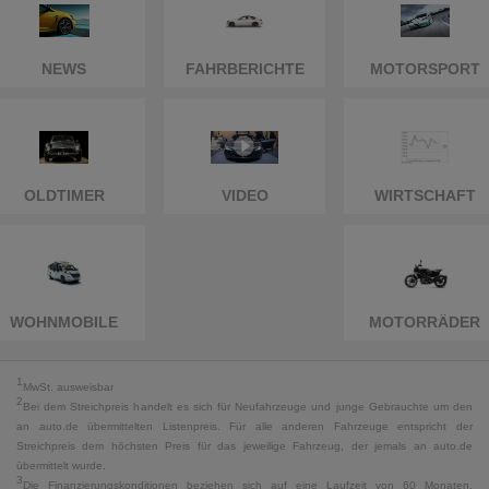
NEWS
FAHRBERICHTE
MOTORSPORT
OLDTIMER
VIDEO
WIRTSCHAFT
WOHNMOBILE
MOTORRÄDER
1
MwSt. ausweisbar
2
Bei dem Streichpreis handelt es sich für Neufahrzeuge und junge Gebrauchte um den
an auto.de übermittelten Listenpreis. Für alle anderen Fahrzeuge entspricht der
Streichpreis dem höchsten Preis für das jeweilige Fahrzeug, der jemals an auto.de
übermittelt wurde.
3
Die Finanzierungskonditionen beziehen sich auf eine Laufzeit von 60 Monaten,