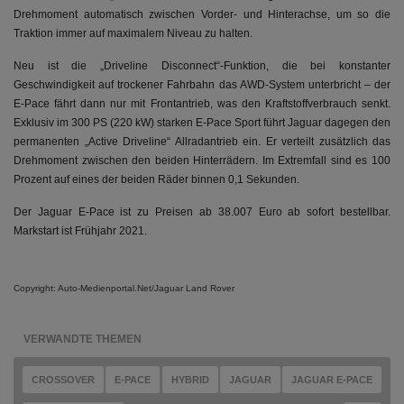
Drehmoment automatisch zwischen Vorder- und Hinterachse, um so die
Traktion immer auf maximalem Niveau zu halten.
Neu ist die „Driveline Disconnect“-Funktion, die bei konstanter
Geschwindigkeit auf trockener Fahrbahn das AWD-System unterbricht – der
E-Pace fährt dann nur mit Frontantrieb, was den Kraftstoffverbrauch senkt.
Exklusiv im 300 PS (220 kW) starken E-Pace Sport führt Jaguar dagegen den
permanenten „Active Driveline“ Allradantrieb ein. Er verteilt zusätzlich das
Drehmoment zwischen den beiden Hinterrädern. Im Extremfall sind es 100
Prozent auf eines der beiden Räder binnen 0,1 Sekunden.
Der Jaguar E-Pace ist zu Preisen ab 38.007 Euro ab sofort bestellbar.
Markstart ist Frühjahr 2021.
Copyright: Auto-Medienportal.Net/Jaguar Land Rover
VERWANDTE THEMEN
CROSSOVER
E-PACE
HYBRID
JAGUAR
JAGUAR E-PACE