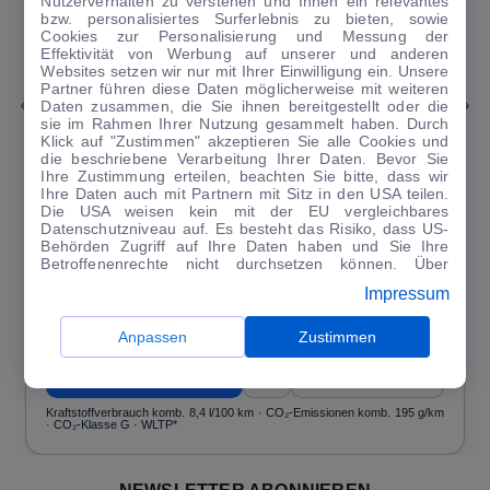
Nutzerverhalten zu verstehen und Ihnen ein relevantes
bzw. personalisiertes Surferlebnis zu bieten, sowie
Cookies zur Personalisierung und Messung der
Effektivität von Werbung auf unserer und anderen
1
|
20
Websites setzen wir nur mit Ihrer Einwilligung ein. Unsere
Partner führen diese Daten möglicherweise mit weiteren
Jaguar
E-Pace
Daten zusammen, die Sie ihnen bereitgestellt oder die
sie im Rahmen Ihrer Nutzung gesammelt haben. Durch
Klick auf "Zustimmen" akzeptieren Sie alle Cookies und
D200 AWD R-Dyn SE Black Pack NAVI PDC ACC
die beschriebene Verarbeitung Ihrer Daten. Bevor Sie
33.410 km
·
11/2023
·
·
Diesel
·
Automatik
Ihre Zustimmung erteilen, beachten Sie bitte, dass wir
Ihre Daten auch mit Partnern mit Sitz in den USA teilen.
Finanzierung
Kaufen
Die USA weisen kein mit der EU vergleichbares
Datenschutzniveau auf. Es besteht das Risiko, dass US-
332
€
Behörden Zugriff auf Ihre Daten haben und Sie Ihre
Betroffenenrechte nicht durchsetzen können. Über
Guter Preis
4
"Anpassen" können Sie Ihre Einwilligungen individuell
/mtl.
Impressum
anpassen. Dies ist auch später jederzeit im Bereich
Cookie-Richtlinie
möglich. Weitere Informationen finden
·
·
Finanzierungs-Details
0 € Anzahlung
60 Monate
Sie in unserer
Datenschutzerklärung
.
Anpassen
Zustimmen
Angebot anfragen
Rate anpassen
Kraftstoffverbrauch komb. 8,4 l/100 km · CO₂-Emissionen komb. 195 g/km
· CO₂-Klasse G · WLTP*