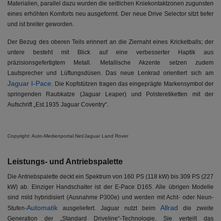
Materialien, parallel dazu wurden die seitlichen Kniekontaktzonen zugunsten
eines erhöhten Komforts neu ausgeformt. Der neue Drive Selector sitzt tiefer
und ist breiter geworden.
Der Bezug des oberen Teils erinnert an die Ziernaht eines Kricketballs; der
untere besteht mit Blick auf eine verbesserter Haptik aus
präzisionsgefertigtem Metall. Metallische Akzente setzen zudem
Lautsprecher und Lüftungsdüsen. Das neue Lenkrad orientiert sich am
Jaguar I-Pace
. Die Kopfstützen tragen das eingeprägte Markensymbol der
springenden Raubkatze (Jaguar Leaper) und Polsteretiketten mit der
Aufschrift „Est.1935 Jaguar Coventry“.
Copyright: Auto-Medienportal.Net/Jaguar Land Rover
Leistungs- und Antriebspalette
Die Antriebspalette deckt ein Spektrum von 160 PS (118 kW) bis 309 PS (227
kW) ab. Einziger Handschalter ist der E-Pace D165. Alle übrigen Modelle
sind mild hybridisiert (Ausnahme P300e) und werden mit Acht- oder Neun-
Automatik
Allrad
Stufen-
ausgeliefert. Jaguar nutzt beim
die zweite
Generation der „Standard Driveline“-Technologie. Sie verteilt das