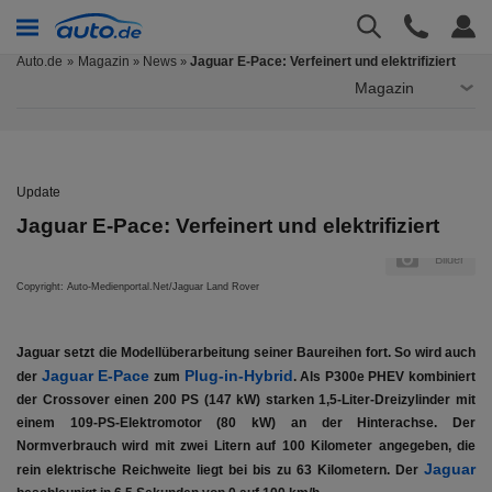
Auto.de
Magazin
News
Jaguar E-Pace: Verfeinert und elektrifiziert
»
»
Magazin
Update
Jaguar E-Pace: Verfeinert und elektrifiziert
er
Bilder
Copyright: Auto-Medienportal.Net/Jaguar Land Rover
Cop
Jaguar setzt die Modellüberarbeitung seiner Baureihen fort. So wird auch
Jaguar E-Pace
Plug-in-Hybrid
der
zum
. Als P300e PHEV kombiniert
der Crossover einen 200 PS (147 kW) starken 1,5-Liter-Dreizylinder mit
einem 109-PS-Elektromotor (80 kW) an der Hinterachse. Der
Normverbrauch wird mit zwei Litern auf 100 Kilometer angegeben, die
Jaguar
rein elektrische Reichweite liegt bei bis zu 63 Kilometern. Der