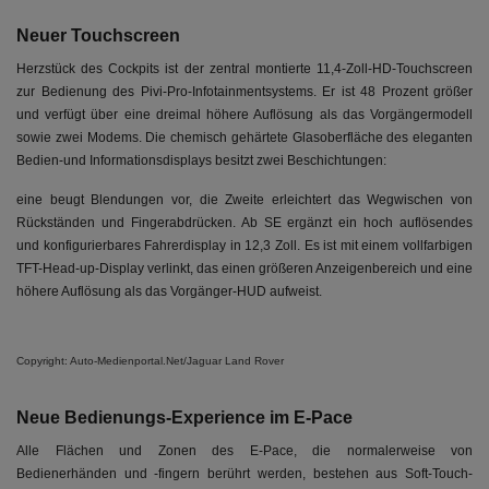
Neuer Touchscreen
Herzstück des Cockpits ist der zentral montierte 11,4-Zoll-HD-Touchscreen
zur Bedienung des Pivi-Pro-Infotainmentsystems. Er ist 48 Prozent größer
und verfügt über eine dreimal höhere Auflösung als das Vorgängermodell
sowie zwei Modems. Die chemisch gehärtete Glasoberfläche des eleganten
Bedien-und Informationsdisplays besitzt zwei Beschichtungen:
eine beugt Blendungen vor, die Zweite erleichtert das Wegwischen von
Rückständen und Fingerabdrücken. Ab SE ergänzt ein hoch auflösendes
und konfigurierbares Fahrerdisplay in 12,3 Zoll. Es ist mit einem vollfarbigen
TFT-Head-up-Display verlinkt, das einen größeren Anzeigenbereich und eine
höhere Auflösung als das Vorgänger-HUD aufweist.
Copyright: Auto-Medienportal.Net/Jaguar Land Rover
Neue Bedienungs-Experience im E-Pace
Alle Flächen und Zonen des E-Pace, die normalerweise von
Bedienerhänden und -fingern berührt werden, bestehen aus Soft-Touch-