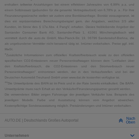
enthalten teilweise Anzahlungen bei einem effektiven Jahreszins von 6,99% p.a. und
einem Sollzinssatz (gebunden für die gesamte Vertragslaufzeit) von 6,78% p. a.. Für Ihre
Finanzierungswünsche stellen wir zudem eine Bonitätsanfrage. Bonität vorausgesetzt, ist
dies ein repräsentatives Berechnungsbeispiel gem. der Angaben, welches 2/3 aller
Kunden, im Sinne des § 17a Abs. 4 PangV, erhalten. Dieses freibleibende Angebot der
Santander Consumer Bank AG, Santander-Platz 1, 41061 Mönchengladbach wird
vermittelt durch die auto.de GmbH, Max-Planck-Str. 19, 06796 Sandersdorf-Brehna, die
als ungebundener Vermittler nicht beratend tätig ist. Irrtümer vorbehalten. Preise ggf. inkl.
MwSt.
*
Zusätzliche Informationen zum offiziellen Kraftstoffverbrauch sowie zu den offiziellen
spezifischen CO2-Emissionen neuer Personenkraftwagen können dem "Leitfaden über
den Kraftstoffverbrauch, die CO2-Emissionen und den Stromverbrauch neuer
Personenkraftwagen" entnommen werden, der in den Verkaufsstellen und bei der
Deutschen Automobil Treuhand GmbH unter www.dat.de kostenfrei verfügbar ist.
**
Die Umweltprämie des BAFA ist im Preis und in der Rate bereits einkalkuliert. Die BAFA-
Umweltprämie muss nach Erhalt an den Verkäufer/Finanzierungspartner gezahlt werden.
Die verwendeten Bilder zeigen Fahrzeuge der jeweiligen Verkäufer bzw. Beispiele des
jeweiligen Modells. Farbe und Ausstattung können vom Angebot abweichen.
Kostenpflichtige Sonderausstattung möglich. Preisänderungen und Irrtümer vorbehalten.
Nach
AUTO.DE | Deutschlands Großes Autoportal
Oben
Unternehmen