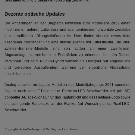
beschleunigt in 6,5 Sekunden von 0 auf 100 km/h.
Dezente optische Updates
Die Änderungen an der Bugpartie umfassen zum Modelljahr 2021 einen
modifizierten unteren Lufteinlass und spangenförmige horizontale Zierstäbe
in den seitlichen Lüftungseinlässen. Am Heck finden sich ein etwas tiefer
gezogener Stoßfänger und eine dunkle Blende mit Gitterstruktur. Die Vier-
Zylinder-Benziner-Modelle sind von außen an einer zweiflutigen
Abgasanlage mit verchromten Endstücken zu erkennen; bei den Diesel-
Versionen und beim Plug-in-Hybrid wählten die Designer nur angedeutete
und viereckige Auspuffenden, während der eigentliche Abgasstrang
unsichtbar bleibt.
Analog zu anderen Jaguar Modellen des Modelljahrgangs 2021 spendiert
Jaguar auch dem E-Pace neue Premium-LED-Scheinwerfer mit (ab SE)
doppelter J-Blade-Signatur für das Tagfahrlicht und das Heritage-Logo sowie
die springende Raubkatze an der Flanke. Auf Wunsch gibt es Pixel-LED-
Scheinwerfer.
Copyright: Auto-Medienportal.Net/Jaguar Land Rover